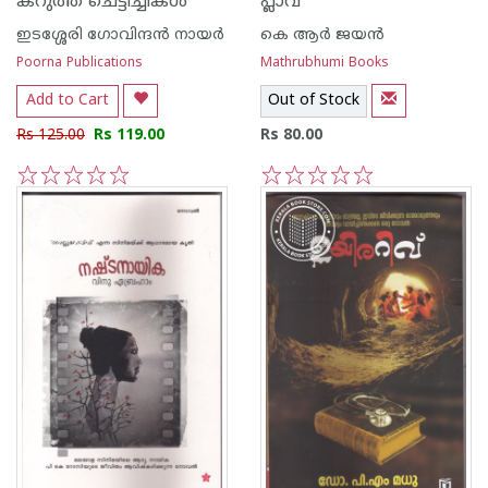
കറുത്ത ചെട്ടിച്ചികള്‍
പ്ലാവ്
ഇടശ്ശേരി ഗോവിന്ദന്‍ നായര്‍
കെ ആര്‍ ജയന്‍
Poorna Publications
Mathrubhumi Books
Add to Cart
Out of Stock
Rs 125.00
Rs 119.00
Rs 80.00
1
2
3
4
5
1
2
3
4
5