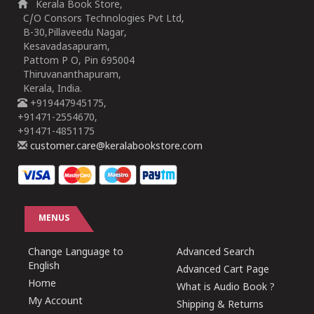
Kerala Book Store,
C/O Consors Technologies Pvt Ltd,
B-30,Pillaveedu Nagar,
Kesavadasapuram,
Pattom P O, Pin 695004
Thiruvananthapuram,
Kerala, India.
+919447945175,
+91471-2554670,
+91471-4851175
customer.care@keralabookstore.com
MENUS
Change Language to
Advanced Search
English
Advanced Cart Page
Home
What is Audio Book ?
My Account
Shipping & Returns