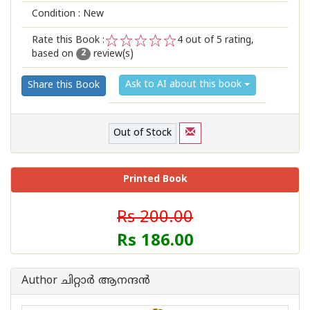
Condition : New
Rate this Book :
4
out of 5 rating,
based on
review(s)
1
2
3
4
5
2
Ask to AI about this book
Share this Book
Out of Stock
Printed Book
Rs 200.00
Rs 186.00
Author ചിറ്റാര്‍ ആനന്ദന്‍