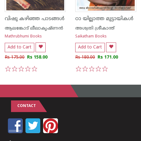
വിഷു കഴിഞ്ഞ പാടങ്ങള്‍
ഠാ യില്ലാത്ത മുട്ടായികള്‍
ആലങ്കോട് ലീലാകൃഷ്ണന്‍
അശ്വതി ശ്രീകാന്ത്
Mathrubhumi Books
Saikatham Books
Add to Cart
Add to Cart
Rs 175.00
Rs 158.00
Rs 180.00
Rs 171.00
1
2
3
4
5
1
2
3
4
5
CONTACT