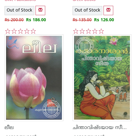
Olive Publications
Green Books
Out of Stock
Out of Stock
Rs 200.00
Rs 186.00
Rs 135.00
Rs 126.00
1
2
3
4
5
1
2
3
4
5
ചിന്താവിഷ്ടയായ സീത -എ‌ന്‍ ബി എസ് പതിപ്പ്-
ലീല