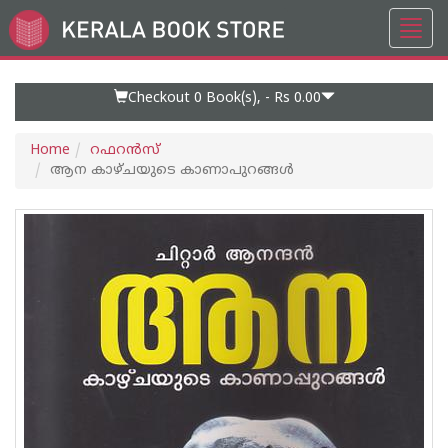
Toggl
Go
navig
to
Home
Page
Checkout 0
Book(s), -
Rs 0.00
Home
റഫറന്‍സ്
ആന കാഴ്ചയുടെ കാണാപുറങ്ങള്‍