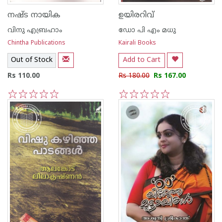
നഷ്ട നായിക
ഉയിരറിവ്
വിനു എബ്രഹാം
ഡോ പി എം മധു
Chintha Publications
Kairali Books
Out of Stock
Add to Cart
Rs 110.00
Rs 180.00
Rs 167.00
1
2
3
4
5
1
2
3
4
5