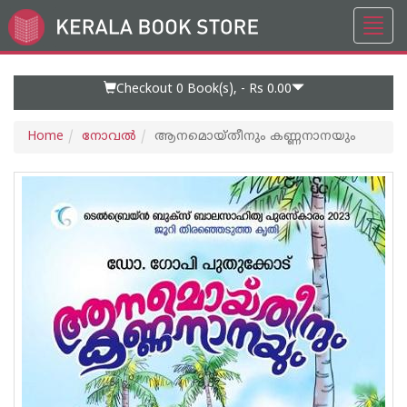
Toggl
Go
navig
to
Home
Page
Checkout 0
Book(s), -
Rs 0.00
Home
നോവല്‍
ആനമൊയ്തീനും കണ്ണനാനയും