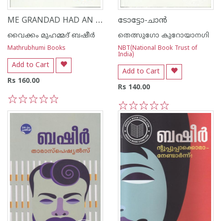
ME GRANDAD HAD AN ELEPHANT
ടോട്ടോ-ചാ‌ന്‍
വൈക്കം മുഹമ്മദ് ബഷീര്‍
തെത്സുഗോ കുറോയാനഗി
Mathrubhumi Books
NBT(National Book Trust of
India)
Add to Cart
Add to Cart
Rs 160.00
Rs 140.00
1
2
3
4
5
1
2
3
4
5