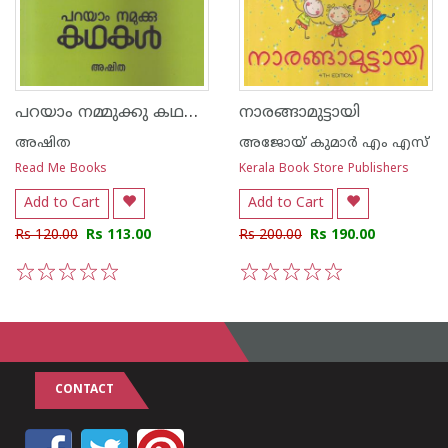
പറയാം നമ്മുക്കു കഥകള്‍
നാരങ്ങാമുട്ടായി
അഷിത
അജോയ് കുമാര്‍ എം എസ്
Read Me Books
Kerala Book Store Publishers
Add to Cart
Add to Cart
Rs 120.00
Rs 113.00
Rs 200.00
Rs 190.00
1
2
3
4
5
1
2
3
4
5
CONTACT