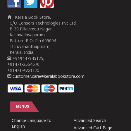
Kerala Book Store,
C/O Consors Technologies Pvt Ltd,
B-30,Pillaveedu Nagar,
Kesavadasapuram,
Pattom P O, Pin 695004
Thiruvananthapuram,
Kerala, India.
+919447945175,
+91471-2554670,
+91471-4851175
customer.care@keralabookstore.com
MENUS
Change Language to
Advanced Search
English
Advanced Cart Page