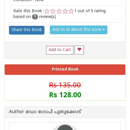
Condition : New
Rate this Book :
1
out of 5 rating,
based on
review(s)
1
2
3
4
5
1
Ask to AI about this book
Share this Book
Add to Cart
Printed Book
Rs 135.00
Rs 128.00
Author ഡോ ഗോപി പുതുക്കോട്