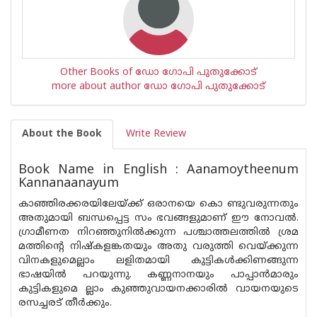
Other Books of ഡോ ഗോപി പുതുക്കോട്
more about author ഡോ ഗോപി പുതുക്കോട്
About the Book
Write Review
Book Name in English : Aanamoytheenum
Kannanaanayum
കാഞ്ഞിരക്കരയിലേയ്ക്ക് ഒരാനയെ കൊ ണ്ടുവരുന്നതും
അതുമായി ബന്ധപ്പെട്ട സം ഭവങ്ങളുമാണ് ഈ നോവൽ.
ഗ്രാമീണത നിറഞ്ഞുനിൽക്കുന്ന പശ്ചാത്തലത്തിൽ ശ്രമ
മത്തിന്റെ നിഷ്കളങ്കതയും അതു വരുത്തി വെയ്ക്കുന്ന
വിനകളുമെല്ലാം ലളിതമായി കുട്ടികൾക്കിണങ്ങുന്ന
ഭാഷയിൽ പറയുന്നു. കണ്ണനാനയും പാപ്പാൻമാരും
കുട്ടികളുമെ ല്ലാം കുഞ്ഞുവായനക്കാരിൽ വായനയുടെ
രസച്ചരട് തീർക്കും.