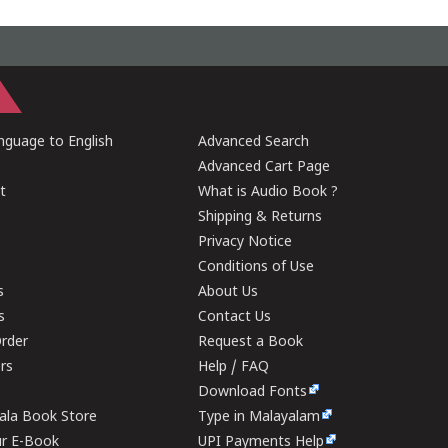
guage to English
Advanced Search
Advanced Cart Page
t
What is Audio Book ?
Shipping & Returns
Privacy Notice
Conditions of Use
s
About Us
s
Contact Us
rder
Request a Book
ers
Help / FAQ
Download Fonts
rala Book Store
Type in Malayalam
ur E-Book
UPI Payments Help