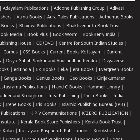
|
Adayalam Publications
|
Addone Publishing Group
|
Adivasi
ishers
|
Atma Books
|
Aura Tales Publications
|
Authentic Books
 Books
|
Bhairavi Publications
|
Bhaktivedanta Book Trust
ook Media
|
Book Plus
|
Book Worm
|
BookBerry India
|
ublishing House
|
CD/DVD
|
Centre for South Indian Studies
|
|
Corpus
|
CSS Books
|
Current Books Kottayam
|
Current
s
|
Divya Gahbh Sankar and Anusandhan Kendra
|
Divyaverse
ooks
|
editindia
|
EK Books
|
eka
|
era Books
|
Evergreen Books
|
Ganga Books
|
Genius Books
|
Geo Books
|
Girijakumaran
astasrama Publications
|
H and C Books
|
Hammer Library
|
odder and Stoughton
|
Idea Publishing
|
India Books
|
India
s
|
Irene Books
|
Iris Books
|
Islamic Publishing Bureau (IPB)
|
 Publications
|
K P V Communications
|
K'ZERO PUBLICATION
|
nstitute
|
Kerala Book Store Publishers
|
Kerala Book Trust
|
r Kalari
|
Kottayam Puspanath Publications
|
Kurukshethra
s
|
Litmus
|
Living Leaf Publications
|
Liwing Books
|
Logos