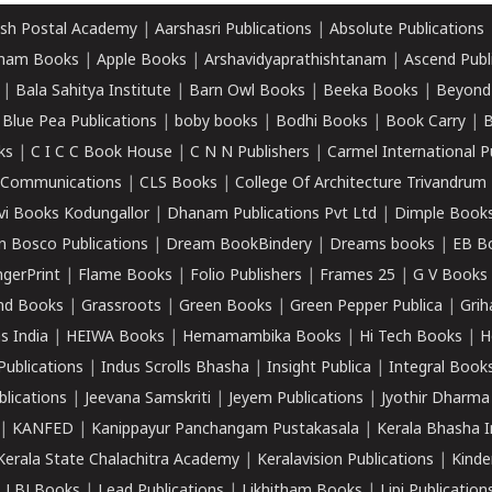
sh Postal Academy
|
Aarshasri Publications
|
Absolute Publications
ham Books
|
Apple Books
|
Arshavidyaprathishtanam
|
Ascend Publ
|
Bala Sahitya Institute
|
Barn Owl Books
|
Beeka Books
|
Beyond
|
Blue Pea Publications
|
boby books
|
Bodhi Books
|
Book Carry
|
B
ks
|
C I C C Book House
|
C N N Publishers
|
Carmel International P
k Communications
|
CLS Books
|
College Of Architecture Trivandrum
vi Books Kodungallor
|
Dhanam Publications Pvt Ltd
|
Dimple Book
 Bosco Publications
|
Dream BookBindery
|
Dreams books
|
EB B
ngerPrint
|
Flame Books
|
Folio Publishers
|
Frames 25
|
G V Books
nd Books
|
Grassroots
|
Green Books
|
Green Pepper Publica
|
Grih
s India
|
HEIWA Books
|
Hemamambika Books
|
Hi Tech Books
|
H
Publications
|
Indus Scrolls Bhasha
|
Insight Publica
|
Integral Book
lications
|
Jeevana Samskriti
|
Jeyem Publications
|
Jyothir Dharma
|
KANFED
|
Kanippayur Panchangam Pustakasala
|
Kerala Bhasha I
Kerala State Chalachitra Academy
|
Keralavision Publications
|
Kinde
|
LBJ Books
|
Lead Publications
|
Likhitham Books
|
Lipi Publication