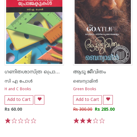
ഗണിതശാസ്ത്ര പ്രൊജക്ടുകള്‍
ആടു ജീവിതം
സി എ പോള്‍
ബെന്യാമിന്‍
H and C Books
Green Books
Add to Cart
Add to Cart
Rs 60.00
Rs 300.00
Rs 285.00
1
2
3
4
5
1
2
3
4
5