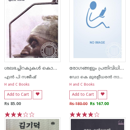
ശലഭച്ചിറകുകള്‍ കൊഴിയുന്ന ചരിത്രശിശിരത്തില്‍
രോഗങ്ങളും പ്രതിവിധികളും
എന്‍ പി സജീഷ്‌
ഡോ കെ മുരളീധരന്‍ നായര്‍ വെള്ളയമ്പലം
H and C Books
H and C Books
Add to Cart
Add to Cart
Rs 85.00
Rs 180.00
Rs 167.00
1
2
3
4
5
1
2
3
4
5