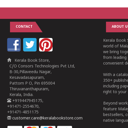
CONTACT
ABOUT U
Kerala Book S
world of Mala
we bring tog
from leading 
Kerala Book Store,
convenient de
C/O Consors Technologies Pvt Ltd,
B-30,Pillaveedu Nagar,
With a catalo
Kesavadasapuram,
350+ publish
Pattom P O, Pin 695004
including pa
Thiruvananthapuram,
right to your 
Kerala, India.
+919447945175,
Beyond works
+91471-2554670,
feature Malay
+91471-4851175
bestsellers, 
customer.care@keralabookstore.com
native langua