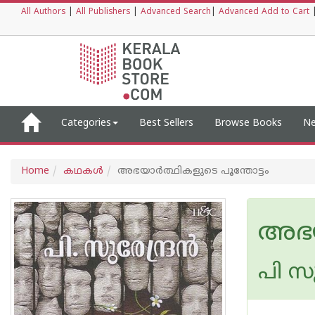
All Authors
|
All Publishers
|
Advanced Search
|
Advanced Add to Cart
Categories
Best Sellers
Browse Books
Ne
Home
കഥകള്‍
അഭയാര്‍ത്ഥികളുടെ പൂന്തോട്ടം
അഭയാ
പി സുര