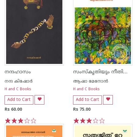
സംസ്കൃതിയും നീതിശാസ്ത്രവും
നന്ദഹാസം
നന്ദ‌ കിഷോര്‍
ആഷാ മേനോന്‍
H and C Books
H and C Books
Add to Cart
Add to Cart
Rs 60.00
Rs 75.00
1
2
3
4
5
1
2
3
4
5