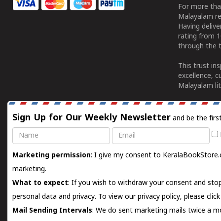
For more tha
Malayalam re
Having deliv
rating from 
through the t
This trust in
excellence, c
Malayalam lit
Sign Up for Our Weekly Newsletter
and be the firs
Name
Email
Marketing permission
: I give my consent to KeralaBookStore.
marketing.
What to expect
: If you wish to withdraw your consent and stop
personal data and privacy. To view our privacy policy, please
clic
Mail Sending Intervals
: We do sent marketing mails twice a mo