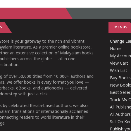
S
MENUS
tore is your gateway to the rich and vibrant
Change Lan
yalam literature. As a premier online bookstore,
Home
ether an extensive collection of Malayalam books
My Accoun
publishers across the globe — all in one
View Cart
stination.
Wish List
g of over 50,000 titles from 10,000+ authors and
Buy Books
ers, we offer books in every format you love —
New Book
perbacks, eBooks, and audiobooks — delivered
Best Seller
doorstep with just a click.
Track My O
 by celebrated Kerala-based authors, we also
All Publish
alam translations of internationally acclaimed
All Authors
connecting readers to world literature in their
Sell On Ke
ge.
Publish yo