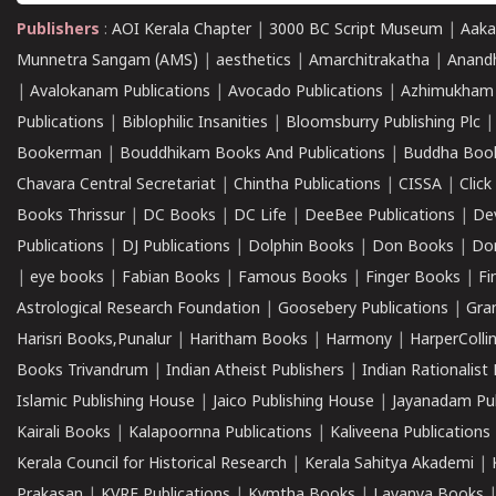
Publishers
:
AOI Kerala Chapter
|
3000 BC Script Museum
|
Aaka
Munnetra Sangam (AMS)
|
aesthetics
|
Amarchitrakatha
|
Anand
|
Avalokanam Publications
|
Avocado Publications
|
Azhimukham
Publications
|
Biblophilic Insanities
|
Bloomsburry Publishing Plc
Bookerman
|
Bouddhikam Books And Publications
|
Buddha Boo
Chavara Central Secretariat
|
Chintha Publications
|
CISSA
|
Clic
Books Thrissur
|
DC Books
|
DC Life
|
DeeBee Publications
|
De
Publications
|
DJ Publications
|
Dolphin Books
|
Don Books
|
Don
|
eye books
|
Fabian Books
|
Famous Books
|
Finger Books
|
Fi
Astrological Research Foundation
|
Goosebery Publications
|
Gra
Harisri Books,Punalur
|
Haritham Books
|
Harmony
|
HarperCollin
Books Trivandrum
|
Indian Atheist Publishers
|
Indian Rationalist 
Islamic Publishing House
|
Jaico Publishing House
|
Jayanadam Pub
Kairali Books
|
Kalapoornna Publications
|
Kaliveena Publications
Kerala Council for Historical Research
|
Kerala Sahitya Akademi
|
Prakasan
|
KVRF Publications
|
Kymtha Books
|
Lavanya Books