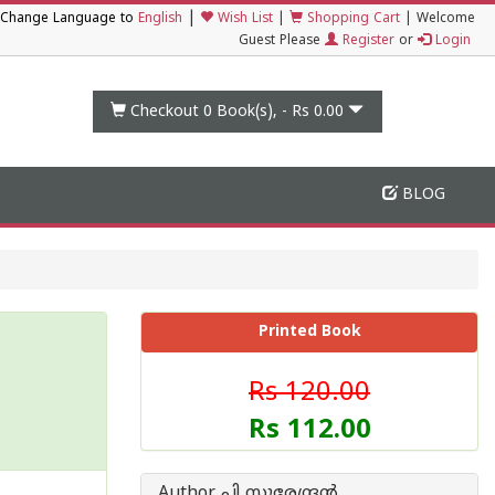
|
Change Language to
English
Wish List
|
Shopping Cart
|
Welcome
Guest Please
Register
or
Login
Checkout 0
Book(s), -
Rs 0.00
BLOG
Printed Book
Rs 120.00
Rs 112.00
Author പി സുരേന്ദ്രന്‍