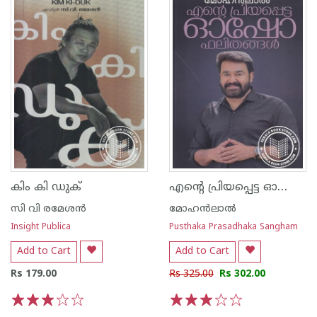
എന്റെ പ്രിയപ്പെട്ട ഓഷോ ഫലിതങ്ങള്‍
കിം കി ഡുക്
സി വി രമേശന്‍
മോഹന്‍ലാല്‍
Insight Publica
Pusthaka Prasadhaka Sangham
Add to Cart
Add to Cart
Rs 179.00
Rs 325.00
Rs 302.00
1
2
3
4
5
1
2
3
4
5