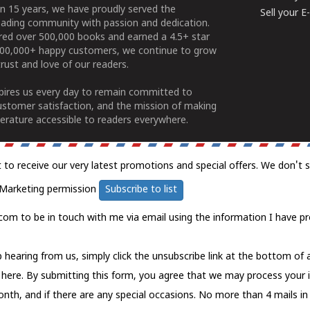
n 15 years, we have proudly served the
Sell your 
ading community with passion and dedication.
ered over 500,000 books and earned a 4.5+ star
100,000+ happy customers, we continue to grow
rust and love of our readers.
spires us every day to remain committed to
ustomer satisfaction, and the mission of making
erature accessible to readers everywhere.
t to receive our very latest promotions and special offers. We don't 
Marketing permission
Subscribe to list
com to be in touch with me via email using the information I have pr
 hearing from us, simply click the unsubscribe link at the bottom of
k here.
By submitting this form, you agree that we may process your 
nth, and if there are any special occasions. No more than 4 mails in 