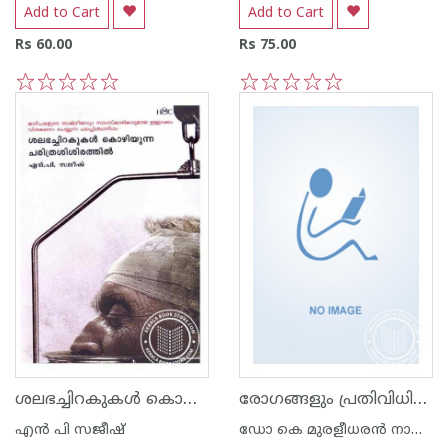
Add to Cart
Add to Cart
Rs 60.00
Rs 75.00
1
2
3
4
5
1
2
3
4
5
ശലഭച്ചിറകുകള്‍ കൊഴിയുന്ന ചരിത്രശിശിരത്തില്‍
രോഗങ്ങളും പ്രതിവിധികളും
എന്‍ പി സജീഷ്‌
ഡോ കെ മുരളീധരന്‍ നായര്‍ വെള്ളയമ്പലം