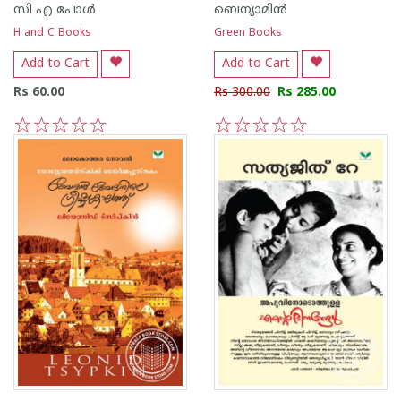
സി എ പോള്‍
ബെന്യാമിന്‍
H and C Books
Green Books
Add to Cart
Add to Cart
Rs 60.00
Rs 300.00
Rs 285.00
1
2
3
4
5
1
2
3
4
5