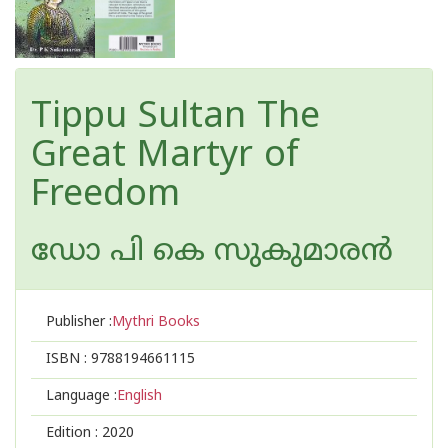
Tippu Sultan The
Great Martyr of
Freedom
ഡോ പി കെ സുകുമാര‌ന്‍
Publisher :
Mythri Books
ISBN :
9788194661115
Language :
English
Edition :
2020