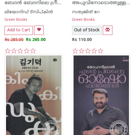
ബേദ‌ന്‍ ബേദനിലെ ഗ്രീഷ്മകാലത്ത്
അപുവിനോടൊത്തുള്ള എന്റെ ദിനങ്ങള്‍
ലിയോനിഡ് ട്സിപ്കിന്‍
സത്യജിത് റേ
Green Books
Green Books
Add to Cart
Out of Stock
Rs 285.00
Rs 265.00
Rs 110.00
1
2
3
4
5
1
2
3
4
5