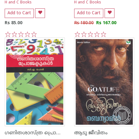
H and C Books
H and C Books
Add to Cart
Add to Cart
Rs 85.00
Rs 180.00
Rs 167.00
1
2
3
4
5
1
2
3
4
5
ഗണിതശാസ്ത്ര പ്രൊജക്ടുകള്‍
ആടു ജീവിതം