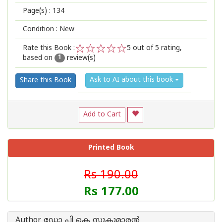
Page(s) :
134
Condition : New
Rate this Book :
5
out of 5 rating,
based on
review(s)
1
2
3
4
5
1
Ask to AI about this book
Share this Book
Add to Cart
Printed Book
Rs 190.00
Rs 177.00
Author ഡോ പി കെ സുകുമാര‌ന്‍