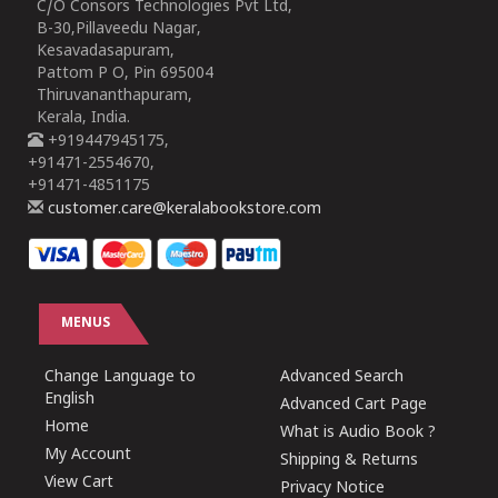
C/O Consors Technologies Pvt Ltd,
B-30,Pillaveedu Nagar,
Kesavadasapuram,
Pattom P O, Pin 695004
Thiruvananthapuram,
Kerala, India.
+919447945175,
+91471-2554670,
+91471-4851175
customer.care@keralabookstore.com
MENUS
Change Language to
Advanced Search
English
Advanced Cart Page
Home
What is Audio Book ?
My Account
Shipping & Returns
View Cart
Privacy Notice