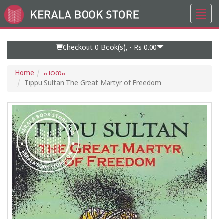
Toggl
Go
navig
to
Home
Page
Checkout 0
Book(s), -
Rs 0.00
Home
പഠനം
Tippu Sultan The Great Martyr of Freedom