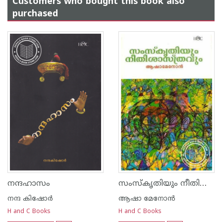
Customers who bought this book also
purchased
സംസ്കൃതിയും നീതിശാസ്ത്രവും
നന്ദഹാസം
നന്ദ‌ കിഷോര്‍
ആഷാ മേനോന്‍
H and C Books
H and C Books