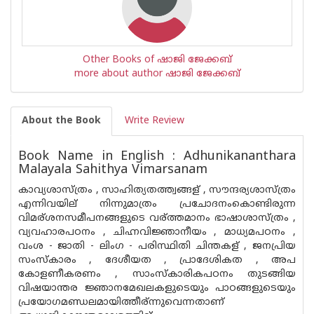
Other Books of ഷാജി ജേക്കബ്‌
more about author ഷാജി ജേക്കബ്‌
About the Book
Write Review
Book Name in English : Adhunikananthara
Malayala Sahithya Vimarsanam
കാവ്യശാസ്ത്രം , സാഹിത്യതത്ത്വങ്ങള് , സൗന്ദര്യശാസ്ത്രം
എന്നിവയില് നിന്നുമാത്രം പ്രചോദനംകൊണ്ടിരുന്ന
വിമര്ശനസമീപനങ്ങളുടെ വര്ത്തമാനം ഭാഷാശാസ്ത്രം ,
വ്യവഹാരപഠനം , ചിഹ്നവിജ്ഞാനീയം , മാധ്യമപഠനം ,
വംശ - ജാതി - ലിംഗ - പരിസ്ഥിതി ചിന്തകള് , ജനപ്രിയ
സംസ്കാരം , ദേശീയത , പ്രാദേശികത , അപ
കോളണീകരണം , സാംസ്കാരികപഠനം തുടങ്ങിയ
വിഷയാന്തര ജ്ഞാനമേഖലകളുടെയും പാഠങ്ങളുടെയും
പ്രയോഗമണ്ഡലമായിത്തീര്ന്നുവെന്നതാണ്