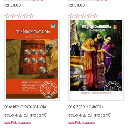
Rs 30.00
Rs 50.00
1
2
3
4
5
1
2
3
4
5
സപ്ത സൈന്ധവം
സുഭദ്രാ ഹരണം
ഡോ കെ വി തോമസ്
ഡോ കെ വി തോമസ്
Lipi Publications
Lipi Publications