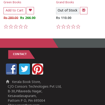
Green Books
Grand Books
Add to Cart
Out of Stock
Rs 280.00
Rs 266.00
Rs 110.00
1
2
3
4
5
1
2
3
4
5
CONTACT
Kerala Book Store,
C/O Consors Technologies Pvt Ltd,
B-30,Pillaveedu Nagar,
Kesavadasapuram,
Pattom P O, Pin 695004