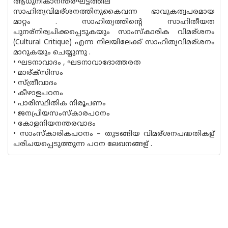
ആധുനികാനന്തരഘട്ടത്തില്
സാഹിത്യവിമര്ശനത്തിനുകൈവന്ന ഭാവുകത്വപരമായ
മാറ്റം . സാഹിത്യത്തിന്റെ സാഹിതീയത
പുനര്നിര്വചിക്കപ്പെടുകയും സാംസ്കാരിക വിമര്ശനം
(Cultural Critique) എന്ന നിലയിലേക്ക് സാഹിത്യവിമര്ശനം
മാറുകയും ചെയ്യുന്നു .
• ഘടനാവാദം , ഘടനാവാദോത്തരത
• മാര്ക്സിസം
• സ്ത്രീവാദം
• കീഴാളപഠനം
• പാരിസ്ഥിതിക നിരൂപണം
• ജനപ്രിയസംസ്കാരപഠനം
• കോളനിയനന്തരവാദം
• സാംസ്കാരികപഠനം – തുടങ്ങിയ വിമര്ശനപദ്ധതികള്
പരിചയപ്പെടുത്തുന്ന പഠന ലേഖനങ്ങള് .