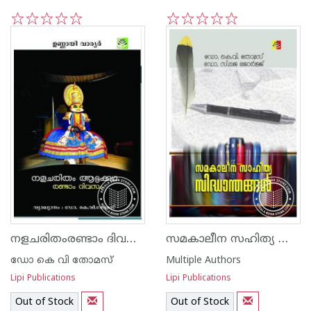
1
2
3
4
5
1
2
3
4
5
നളചരിതംരണ്ടാം ദിവസം
സമകാലീന സഹിത്യ സിദ്ധാന്തങ്ങള്‍
ഡോ കെ വി തോമസ്
Multiple Authors
Lipi Publications
Lipi Publications
Out of Stock
Out of Stock