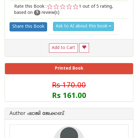
Rate this Book :
1
out of 5 rating,
based on
review(s)
1
2
3
4
5
5
Ask to AI about this book
Share this Book
Add to Cart
Printed Book
Rs 170.00
Rs 161.00
Author ഷാജി ജേക്കബ്‌