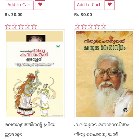
Add to Cart
Add to Cart
Rs 30.00
Rs 30.00
1
2
3
4
5
1
2
3
4
5
മലയാളത്തിന്റെ പ്രിയകവിതകള്‍ ഇടശ്ശേരി
കലയുടെ മനശാസ്ത്രം
ഇടശ്ശേരി
നിത്യ ചൈതന്യ യതി