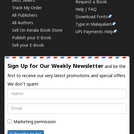
Best Sellers
Request a Book
Track My Order
Help / FAQ
All Publishers
Download Fonts
All Authors
Type in Malayalam
Sell On Kerala Book Store
UPI Payments Help
Publish your E-Book
Sell your E-Book
Sign Up for Our Weekly Newsletter
and be the
first to receive our very latest promotions and special offers.
We don't spam!
Name
Email
Marketing permission