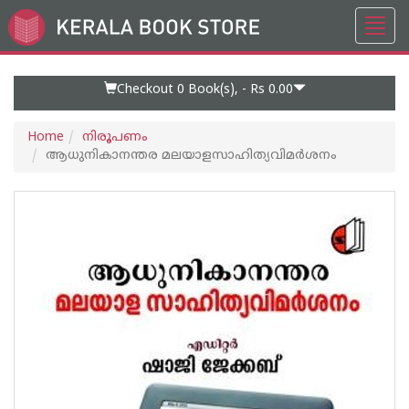
Toggl
Go
navig
to
Home
Page
Checkout 0
Book(s), -
Rs 0.00
Home
നിരൂപണം
ആധുനികാനന്തര മലയാളസാഹിത്യവിമര്‍ശനം