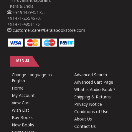
Thiruvananthapuram,
Kerala, India.
+919447945175,
+91471-2554670,
+91471-4851175
customer.care@keralabookstore.com
MENUS
Change Language to
Advanced Search
English
Advanced Cart Page
Home
What is Audio Book ?
My Account
Shipping & Returns
View Cart
Privacy Notice
Wish List
Conditions of Use
Buy Books
About Us
New Books
Contact Us