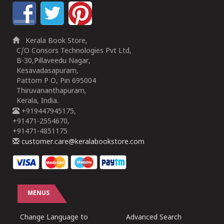
Kerala Book Store,
C/O Consors Technologies Pvt Ltd,
B-30,Pillaveedu Nagar,
Kesavadasapuram,
Pattom P O, Pin 695004
Thiruvananthapuram,
Kerala, India.
+919447945175,
+91471-2554670,
+91471-4851175
customer.care@keralabookstore.com
MENUS
Change Language to
Advanced Search