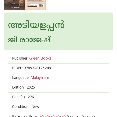
അടിയളപ്പന്‍
ജി രാജേഷ്
Publisher :
Green Books
ISBN :
9789348125248
Language :
Malayalam
Edition :
2025
Page(s) :
276
Condition : New
Rate this Book :
5
out of 5 rating,