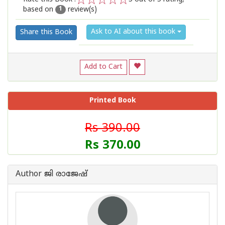
based on
review(s)
1
2
3
4
5
1
Ask to AI about this book
Share this Book
Add to Cart
Printed Book
Rs 390.00
Rs 370.00
Author ജി രാജേഷ്