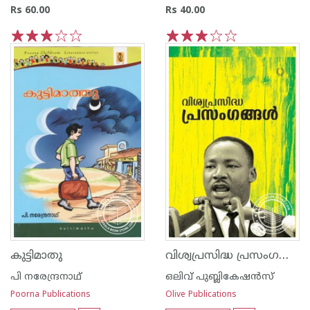
Rs 60.00
Rs 40.00
1
2
3
4
5
1
2
3
4
5
വിശ്വപ്രസിദ്ധ പ്രസംഗങ്ങള്‍
കുട്ടിമാതു
പി നരേന്ദ്രനാഥ്
ഒലിവ് പുബ്ലികേഷ‌ന്‍സ്
Poorna Publications
Olive Publications