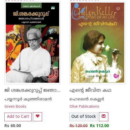
1
2
3
4
5
1
2
3
4
5
ജി ശങ്കരക്കുറുപ്പ് ജ്ഞാനപീഠജേതാവ്
എന്റെ ജീവിത കഥ
പയ്യന്നൂര്‍ കുഞ്ഞിരാമന്‍
ഹെലെ‌ന്‍ കെല്ലര്‍
Green Books
Olive Publications
Add to Cart
Out of Stock
Rs 60.00
Rs 120.00
Rs 112.00