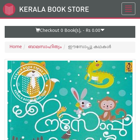
Toggl
Go
navig
to
Home
Page
Checkout 0
Book(s), -
Rs 0.00
Home
ബാലസാഹിത്യം
ഈസോപ്പു കഥകള്‍