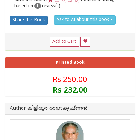
based on
review(s)
1
2
3
4
5
1
Ask to AI about this book
Share this Book
Add to Cart
Printed Book
Rs 250.00
Rs 232.00
Author കിളിരൂര്‍ രാധാകൃഷ്ണന്‍