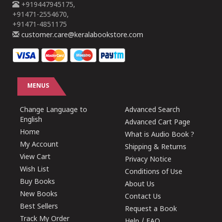
+919447945175,
+91471-2554670,
+91471-4851175
customer.care@keralabookstore.com
MENUS
Change Language to
Advanced Search
English
Advanced Cart Page
Home
What is Audio Book ?
My Account
Shipping & Returns
View Cart
Privacy Notice
Wish List
Conditions of Use
Buy Books
About Us
New Books
Contact Us
Best Sellers
Request a Book
Track My Order
Help / FAQ