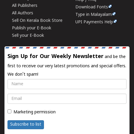
All Publishers
Download Fonts
All Authors
Type in Malayalam
Sell On Kerala Book Store
UPI Payments Help
Publish your E-Book
Sell your E-Book
Sign Up for Our Weekly Newsletter
and be the
first to receive our very latest promotions and special offers.
We don't spam!
Name
Email
Marketing permission
Subscribe to list