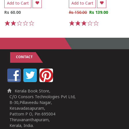
Add to Cart
Add to Cart
Rs 60.00
Rs 150.00
Rs 139.00
1
2
3
4
5
1
2
3
4
5
CONTACT
Kerala Book Store,
C/O Consors Technologies Pvt Ltd,
B-30,Pillaveedu Nagar,
Kesavadasapuram,
Pattom P O, Pin 695004
Thiruvananthapuram,
Kerala, India.