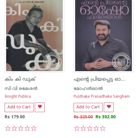
എന്റെ പ്രിയപ്പെട്ട ഓഷോ ഫലിതങ്ങള്‍
കിം കി ഡുക്
സി വി രമേശന്‍
മോഹന്‍ലാല്‍
Insight Publica
Pusthaka Prasadhaka Sangham
Add to Cart
Add to Cart
Rs 179.00
Rs 325.00
Rs 302.00
1
2
3
4
5
1
2
3
4
5