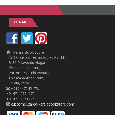
CONTACT
Kerala Book Store,
C/O Consors Technologies Pvt Ltd,
B-30,Pillaveedu Nagar,
Kesavadasapuram,
Pattom P O, Pin 695004
Thiruvananthapuram,
Kerala, India.
+919447945175,
+91471-2554670,
+91471-4851175
customer.care@keralabookstore.com