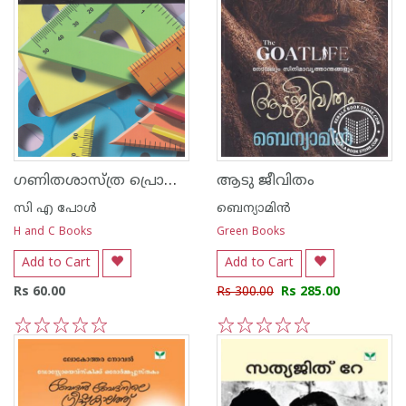
ഗണിതശാസ്ത്ര പ്രൊജക്ടുകള്‍
ആടു ജീവിതം
സി എ പോള്‍
ബെന്യാമിന്‍
H and C Books
Green Books
Add to Cart
Add to Cart
Rs 60.00
Rs 300.00
Rs 285.00
1
2
3
4
5
1
2
3
4
5