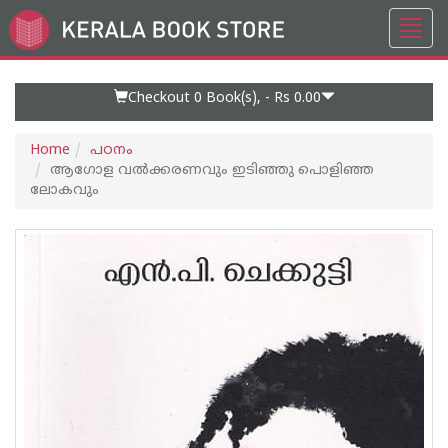
Toggl
Go
navig
to
Home
Page
Checkout 0
Book(s), -
Rs 0.00
Home
പഠനം
ആഗോള വല്‍ക്കരണവും ഇടിഞ്ഞു പൊളിഞ്ഞ
ലോകവും