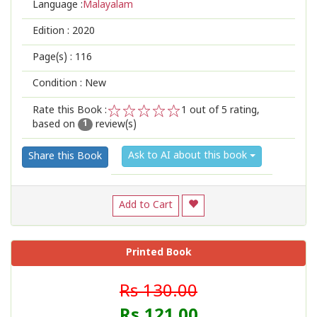
Language :
Malayalam
Edition :
2020
Page(s) :
116
Condition : New
Rate this Book :
1
out of 5 rating,
based on
review(s)
1
2
3
4
5
1
Ask to AI about this book
Share this Book
Add to Cart
Printed Book
Rs 130.00
Rs 121.00