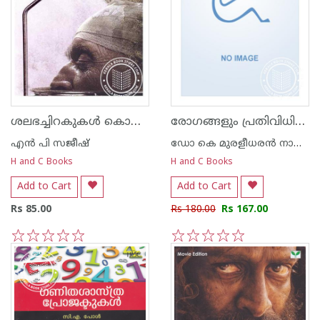
ശലഭച്ചിറകുകള്‍ കൊഴിയുന്ന ചരിത്രശിശിരത്തില്‍
രോഗങ്ങളും പ്രതിവിധികളും
എന്‍ പി സജീഷ്‌
ഡോ കെ മുരളീധരന്‍ നായര്‍ വെള്ളയമ്പലം
H and C Books
H and C Books
Add to Cart
Add to Cart
Rs 85.00
Rs 180.00
Rs 167.00
1
2
3
4
5
1
2
3
4
5