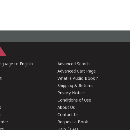
guage to English
Advanced Search
Advanced Cart Page
t
What is Audio Book ?
Shipping & Returns
Privacy Notice
Conditions of Use
s
About Us
s
Contact Us
rder
Request a Book
ers
Help / FAQ