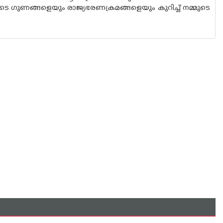
ടെ ഗുണങ്ങളെയും രാജ്യഭരണക്രമങ്ങളെയും കുറിച്ച് നമ്മുടെ