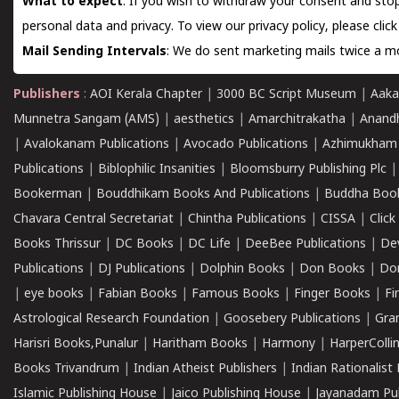
What to expect
: If you wish to withdraw your consent and stop
personal data and privacy. To view our privacy policy, please
clic
Mail Sending Intervals
: We do sent marketing mails twice a mo
Publishers
:
AOI Kerala Chapter
|
3000 BC Script Museum
|
Aaka
Munnetra Sangam (AMS)
|
aesthetics
|
Amarchitrakatha
|
Anand
|
Avalokanam Publications
|
Avocado Publications
|
Azhimukham
Publications
|
Biblophilic Insanities
|
Bloomsburry Publishing Plc
Bookerman
|
Bouddhikam Books And Publications
|
Buddha Boo
Chavara Central Secretariat
|
Chintha Publications
|
CISSA
|
Clic
Books Thrissur
|
DC Books
|
DC Life
|
DeeBee Publications
|
De
Publications
|
DJ Publications
|
Dolphin Books
|
Don Books
|
Don
|
eye books
|
Fabian Books
|
Famous Books
|
Finger Books
|
Fi
Astrological Research Foundation
|
Goosebery Publications
|
Gra
Harisri Books,Punalur
|
Haritham Books
|
Harmony
|
HarperCollin
Books Trivandrum
|
Indian Atheist Publishers
|
Indian Rationalist 
Islamic Publishing House
|
Jaico Publishing House
|
Jayanadam Pub