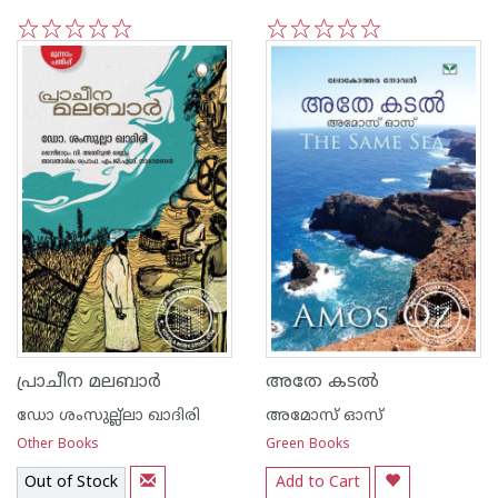
1
2
3
4
5
1
2
3
4
5
പ്രാചീന മലബാര്‍
അതേ കടല്‍
ഡോ ശംസുല്ല്ലാ ഖാദിരി
അമോസ് ഓസ്
Other Books
Green Books
Out of Stock
Add to Cart