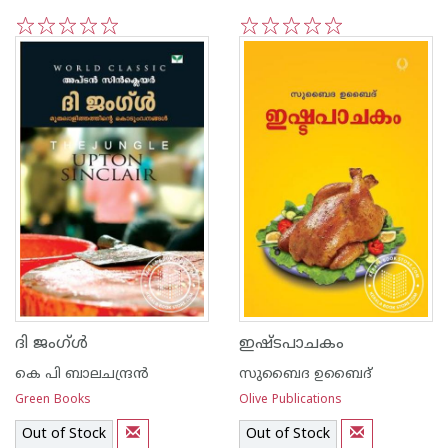
1
2
3
4
5
1
2
3
4
5
ദി ജംഗ്ള്‍
ഇഷ്ടപാചകം
കെ പി ബാലചന്ദ്രന്‍
സുബൈദ ഉബൈദ്
Green Books
Olive Publications
Out of Stock
Out of Stock