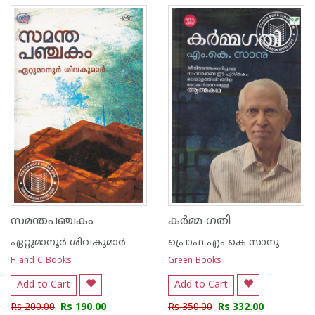
സമന്തപഞ്ചകം
കര്‍മ്മ ഗതി
ഏറ്റുമാനൂര്‍ ശിവകുമാര്‍
പ്രൊഫ എം കെ സാനു
H and C Books
Green Books
Add to Cart
Add to Cart
Rs 200.00
Rs 190.00
Rs 350.00
Rs 332.00