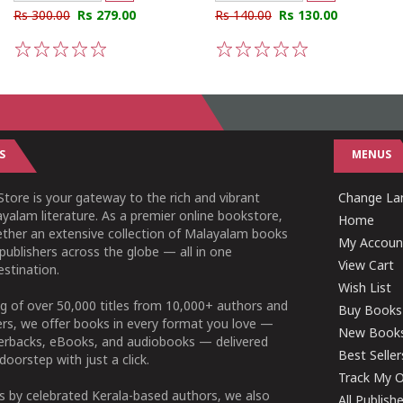
Rs 300.00
Rs 279.00
Rs 140.00
Rs 130.00
1
2
3
4
5
1
2
3
4
5
S
MENUS
tore is your gateway to the rich and vibrant
Change Lan
yalam literature. As a premier online bookstore,
Home
ether an extensive collection of Malayalam books
My Accoun
publishers across the globe — all in one
View Cart
stination.
Wish List
g of over 50,000 titles from 10,000+ authors and
Buy Books
ers, we offer books in every format you love —
New Book
perbacks, eBooks, and audiobooks — delivered
Best Seller
doorstep with just a click.
Track My O
 by celebrated Kerala-based authors, we also
All Publish