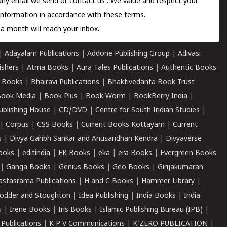
 any email we send or
contact us
. We value and respect your
information in accordance with these terms.
a month will reach your inbox.
|
Adayalam Publications
|
Addone Publishing Group
|
Adivasi
ishers
|
Atma Books
|
Aura Tales Publications
|
Authentic Books
 Books
|
Bhairavi Publications
|
Bhaktivedanta Book Trust
ook Media
|
Book Plus
|
Book Worm
|
BookBerry India
|
ublishing House
|
CD/DVD
|
Centre for South Indian Studies
|
|
Corpus
|
CSS Books
|
Current Books Kottayam
|
Current
s
|
Divya Gahbh Sankar and Anusandhan Kendra
|
Divyaverse
ooks
|
editindia
|
EK Books
|
eka
|
era Books
|
Evergreen Books
|
Ganga Books
|
Genius Books
|
Geo Books
|
Girijakumaran
astasrama Publications
|
H and C Books
|
Hammer Library
|
odder and Stoughton
|
Idea Publishing
|
India Books
|
India
s
|
Irene Books
|
Iris Books
|
Islamic Publishing Bureau (IPB)
|
 Publications
|
K P V Communications
|
K'ZERO PUBLICATION
|