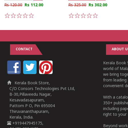
Rs 120.00
Rs 112.00
Rs 325.00
Rs 302.00
1
2
3
4
5
1
2
3
4
5
CONTACT
ABOUT U
Kerala Book S
world of Mala
we bring tog
from leading 
Kerala Book Store,
convenient de
C/O Consors Technologies Pvt Ltd,
B-30,Pillaveedu Nagar,
With a catalo
Kesavadasapuram,
350+ publish
Pattom P O, Pin 695004
including pa
Thiruvananthapuram,
right to your 
Kerala, India.
+919447945175,
Beyond works