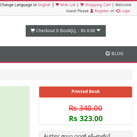
|
Change Language to
English
Wish List
|
Shopping Cart
|
Welcome
Guest Please
Register
or
Login
Checkout 0
Book(s), -
Rs 0.00
BLOG
Printed Book
Rs 340.00
Rs 323.00
Author ഡോ വാന്‍ ലിംബര്‍ഗ്