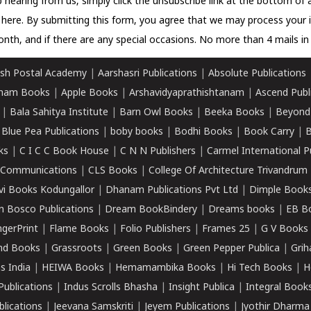
 hearing from us, simply click the unsubscribe link at the bottom of
k here.
By submitting this form, you agree that we may process your 
nth, and if there are any special occasions. No more than 4 mails in 
sh Postal Academy
|
Aarshasri Publications
|
Absolute Publications
ham Books
|
Apple Books
|
Arshavidyaprathishtanam
|
Ascend Publ
|
Bala Sahitya Institute
|
Barn Owl Books
|
Beeka Books
|
Beyond
|
Blue Pea Publications
|
boby books
|
Bodhi Books
|
Book Carry
|
B
ks
|
C I C C Book House
|
C N N Publishers
|
Carmel International P
k Communications
|
CLS Books
|
College Of Architecture Trivandrum
vi Books Kodungallor
|
Dhanam Publications Pvt Ltd
|
Dimple Book
 Bosco Publications
|
Dream BookBindery
|
Dreams books
|
EB B
ngerPrint
|
Flame Books
|
Folio Publishers
|
Frames 25
|
G V Books
nd Books
|
Grassroots
|
Green Books
|
Green Pepper Publica
|
Grih
s India
|
HEIWA Books
|
Hemamambika Books
|
Hi Tech Books
|
H
Publications
|
Indus Scrolls Bhasha
|
Insight Publica
|
Integral Book
lications
|
Jeevana Samskriti
|
Jeyem Publications
|
Jyothir Dharma