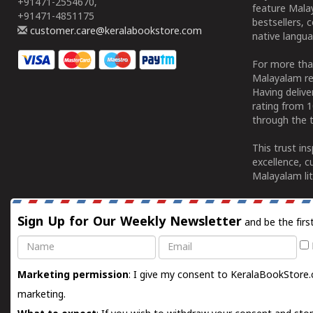
+91471-2554670,
feature Malay
+91471-4851175
bestsellers, 
customer.care@keralabookstore.com
native langua
For more tha
Malayalam re
Having deliv
rating from 
through the t
This trust in
excellence, c
Malayalam lit
Sign Up for Our Weekly Newsletter
and be the firs
Name
Email
Marketing permission
: I give my consent to KeralaBookStore.
marketing.