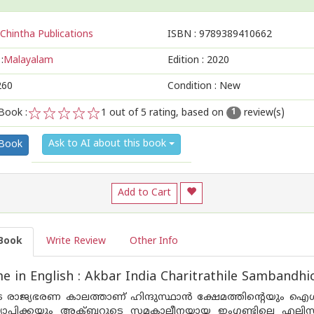
Chintha Publications
ISBN :
9789389410662
:
Malayalam
Edition :
2020
260
Condition : New
Book :
1
out of 5 rating, based on
review(s)
1
1
2
3
4
5
Ask to AI about this book
 Book
Add to Cart
Book
Write Review
Other Info
 in English : Akbar India Charitrathile Sambandhi
ാജ്യഭരണ കാലത്താണ് ഹിന്ദുസ്ഥാന്‍ ക്ഷേമത്തിന്റെയും ഐശ്വര
ര വ്യാപിക്കയും അക്ബറുടെ സമകാലീനയായ ഇംഗ്ലണ്ടിലെ എലി