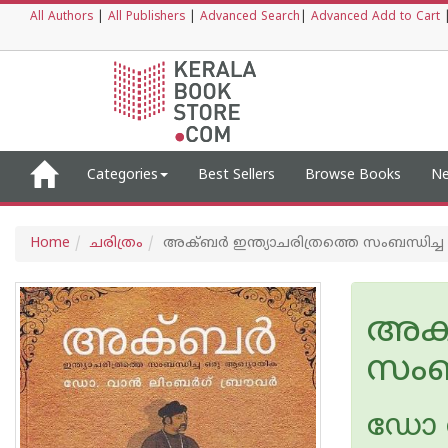
All Authors
|
All Publishers
|
Advanced Search
|
Advanced Add to Cart
Categories
Best Sellers
Browse Books
Ne
Home
ചരിത്രം
അക്ബര്‍ ഇന്ത്യാചരിത്രത്തെ സംബന്ധിച്
അക്ബ
സംബ
ഡോ വാ