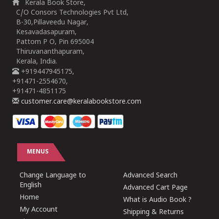
Kerala Book Store,
C/O Consors Technologies Pvt Ltd,
B-30,Pillaveedu Nagar,
Kesavadasapuram,
Pattom P O, Pin 695004
Thiruvananthapuram,
Kerala, India.
+919447945175,
+91471-2554670,
+91471-4851175
customer.care@keralabookstore.com
MENUS
Change Language to
Advanced Search
English
Advanced Cart Page
Home
What is Audio Book ?
My Account
Shipping & Returns