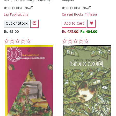
ഭഗവദ് ഗീതയുടെ അടുക്കളയില്‍ എഴുത്തുകാര്‍ വേവിക്കുന്നത്
ആതി
സാറാ ജോസഫ്
സാറാ ജോസഫ്
Lipi Publications
Current Books Thrissur
Out of Stock
Add to Cart
Rs 65.00
Rs 425.00
Rs 404.00
1
2
3
4
5
1
2
3
4
5