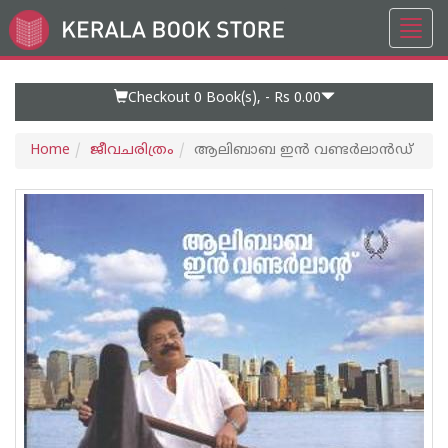
Toggl
Go
navig
to
Home
Page
Checkout 0
Book(s), -
Rs 0.00
Home
ജീവചരിത്രം
ആലിബാബ ഇന്‍ വണ്ടര്‍ലാന്‍ഡ്