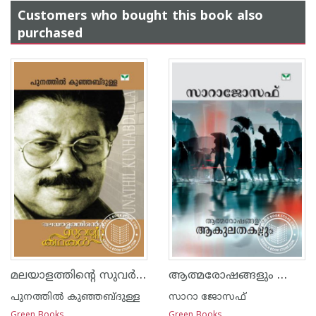
Customers who bought this book also
purchased
മലയാളത്തിന്റെ സുവര്‍ണ്ണ കഥകള്‍ - കുഞ്ഞബ്ദുള്ള
ആത്മരോഷങ്ങളും ആകുലതകളും
പുനത്തില്‍ കുഞ്ഞബ്ദുള്ള
സാറാ ജോസഫ്
Green Books
Green Books