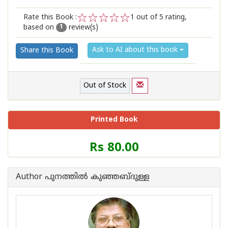
Rate this Book :
1
out of 5 rating,
based on
review(s)
1
2
3
4
5
1
Ask to AI about this book
Share this Book
Out of Stock
Printed Book
Price
Rs 80.00
of
this
Book
Author പുനത്തില്‍ കുഞ്ഞബ്ദുള്ള
is