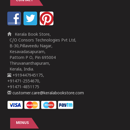
CONTACT
Kerala Book Store,
C/O Consors Technologies Pvt Ltd,
B-30,Pillaveedu Nagar,
Kesavadasapuram,
Pattom P O, Pin 695004
Thiruvananthapuram,
Kerala, India.
+919447945175,
+91471-2554670,
+91471-4851175
customer.care@keralabookstore.com
MENUS