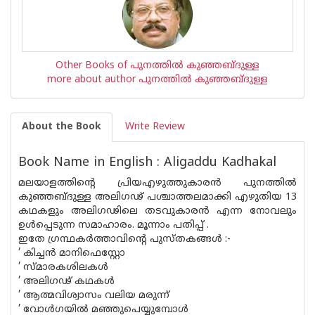
Other Books of പുനത്തില്‍ കുഞ്ഞബ്ദുള്ള
more about author പുനത്തില്‍ കുഞ്ഞബ്ദുള്ള
About the Book
Write Review
Book Name in English : Aligaddu Kadhakal
മലയാളത്തിന്റെ പ്രിയഎഴുത്തുകാരന്‍ പുനത്തില്‍
കുഞ്ഞബ്ദുള്ള അലിഗഢ് പശ്ചാത്തലമാക്കി എഴുതിയ 13
കഥകളും അലിഗഢിലെ തടവുകാരന്‍ എന്ന നോവലും
ഉള്‍പ്പെടുന്ന സമാഹാരം. മൂന്നാം പതിപ്പ് .
ഇതേ ഗ്രന്ഥകര്‍ത്താവിന്റെ പുസ്തകങ്ങള്‍ :-
’ കിച്ചന്‍ മാനിഫെസ്റ്റോ
’ സ്മാരകശിലകള്‍
’ അലിഗഢ് കഥകള്‍
’ ആത്മവിശ്വാസം വലിയ മരുന്ന്
’ വോള്‍ഗയില്‍ മഞ്ഞുപെയ്യുമ്പോള്‍