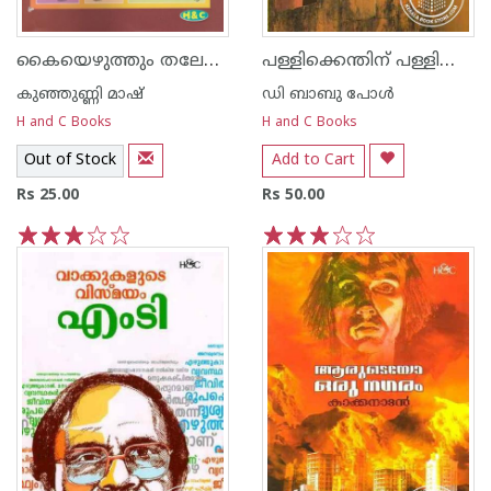
കൈയെഴുത്തും തലേലെഴുത്തും
പള്ളിക്കെന്തിന്‌ പള്ളിക്കൂടം
കുഞ്ഞുണ്ണി മാഷ്‌
ഡി ബാബു പോള്‍
H and C Books
H and C Books
Out of Stock
Add to Cart
Rs 25.00
Rs 50.00
1
2
3
4
5
1
2
3
4
5