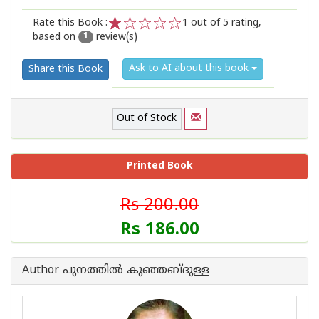
Rate this Book :
1
out of 5 rating,
based on
review(s)
1
2
3
4
5
1
Ask to AI about this book
Share this Book
Out of Stock
Printed Book
Rs 200.00
Rs 186.00
Author പുനത്തില്‍ കുഞ്ഞബ്ദുള്ള