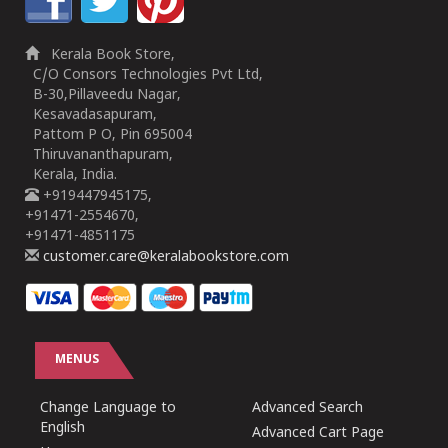
Kerala Book Store,
C/O Consors Technologies Pvt Ltd,
B-30,Pillaveedu Nagar,
Kesavadasapuram,
Pattom P O, Pin 695004
Thiruvananthapuram,
Kerala, India.
+919447945175,
+91471-2554670,
+91471-4851175
customer.care@keralabookstore.com
MENUS
Change Language to
Advanced Search
English
Advanced Cart Page