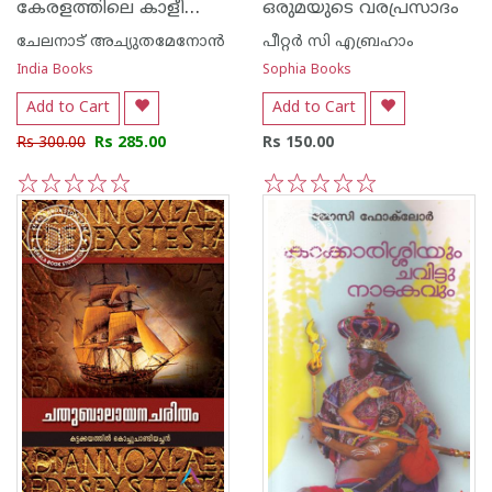
കേരളത്തിലെ കാളീസേവ
ഒരുമയുടെ വരപ്രസാദം
ചേലനാട് അച്യുതമേനോന്‍
പീറ്റര്‍ സി എബ്രഹാം
India Books
Sophia Books
Add to Cart
Add to Cart
Rs 300.00
Rs 285.00
Rs 150.00
1
2
3
4
5
1
2
3
4
5