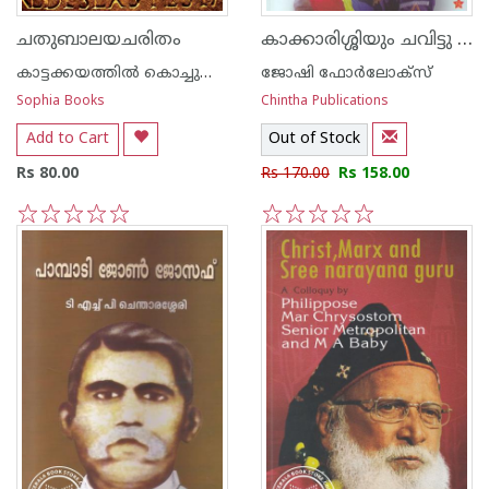
കാക്കാരിശ്ശിയും ചവിട്ടു നാടകവും
ചതുബാലയചരിതം
കാട്ടക്കയത്തില്‍ കൊച്ചുചാണ്ടിച്ചന്‍
ജോഷി ഫോര്‍ലോക്സ്
Sophia Books
Chintha Publications
Add to Cart
Out of Stock
Rs 80.00
Rs 170.00
Rs 158.00
1
2
3
4
5
1
2
3
4
5