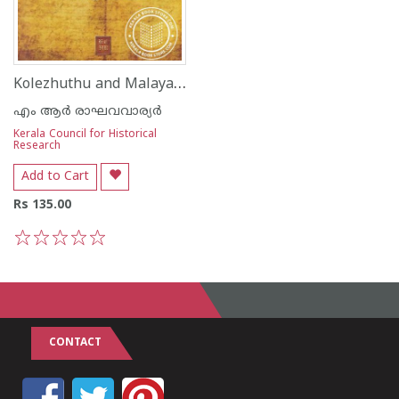
Kolezhuthu and Malayalam Records
എം ആര്‍ രാഘവവാര്യര്‍
Kerala Council for Historical
Research
Add to Cart
Rs 135.00
1
2
3
4
5
CONTACT