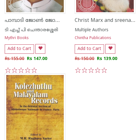
പാമ്പാടി ജോണ്‍ ജോസഫ്
Christ Marx and sreenarayana Guru A Colloquy By Philippose Mar Chrysostom Senior Metropolitan and M A Baby
ടി എച്ച് പി ചെന്താരശ്ശേരി
Multiple Authors
Mythri Books
Chintha Publications
Add to Cart
Add to Cart
Rs 155.00
Rs 147.00
Rs 150.00
Rs 139.00
1
2
3
4
5
1
2
3
4
5