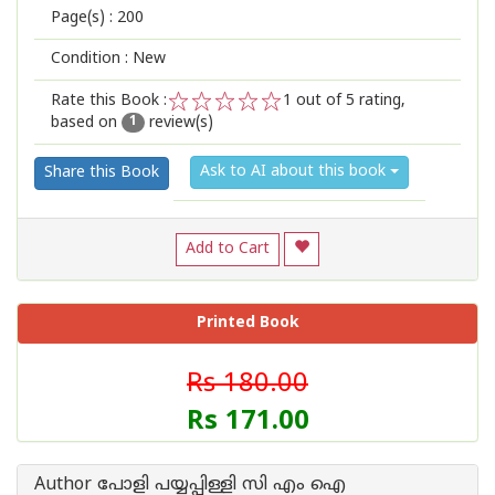
Page(s) :
200
Condition : New
Rate this Book :
1
out of 5 rating,
based on
review(s)
1
2
3
4
5
1
Ask to AI about this book
Share this Book
Add to Cart
Printed Book
Rs 180.00
Rs 171.00
Author പോളി പയ്യപ്പിള്ളി സി എം ഐ