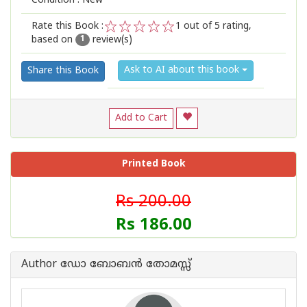
Condition : New
Rate this Book :
1
out of 5 rating,
based on
review(s)
1
2
3
4
5
1
Ask to AI about this book
Share this Book
Add to Cart
Printed Book
Rs 200.00
Rs 186.00
Author ഡോ ബോബന്‍ തോമസ്സ്