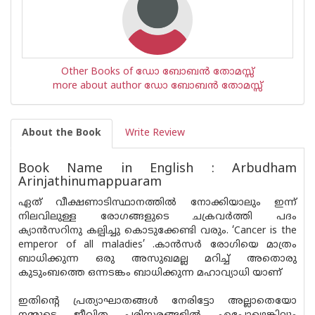
Other Books of ഡോ ബോബന്‍ തോമസ്സ്
more about author ഡോ ബോബന്‍ തോമസ്സ്
About the Book
Write Review
Book Name in English : Arbudham
Arinjathinumappuaram
ഏത് വീക്ഷണാടിസ്ഥാനത്തിൽ നോക്കിയാലും ഇന്ന്
നിലവിലുള്ള രോഗങ്ങളുടെ ചക്രവർത്തി പദം
ക്യാൻസറിനു കല്പിച്ചു കൊടുക്കേണ്ടി വരും. ‘Cancer is the
emperor of all maladies’ .കാൻസർ രോഗിയെ മാത്രം
ബാധിക്കുന്ന ഒരു അസുഖമല്ല മറിച്ച് അതൊരു
കുടുംബത്തെ ഒന്നടങ്കം ബാധിക്കുന്ന മഹാവ്യാധി യാണ്
ഇതിന്റെ പ്രത്യാഘാതങ്ങൾ നേരിട്ടോ അല്ലാതെയോ