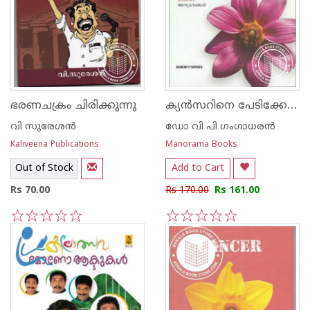
ക്യന്‍സറിനെ പേടിക്കേണ്ട
ഭരണചക്രം ചിരിക്കുന്നു
വി സുരേശന്‍
ഡോ വി പി ഗംഗാധരന്‍
Kaliveena Publications
Manorama Books
Out of Stock
Add to Cart
Rs 70.00
Rs 170.00
Rs 161.00
1
2
3
4
5
1
2
3
4
5