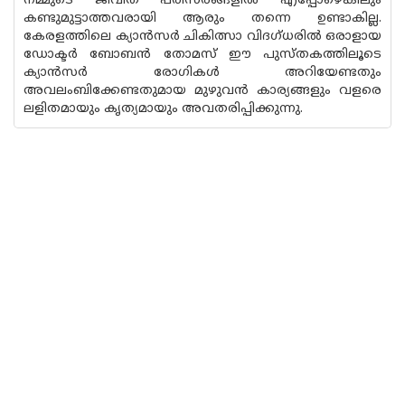
നമ്മുടെ ജീവിത പരിസരങ്ങളിൽ എപ്പോഴെങ്കിലും
കണ്ടുമുട്ടാത്തവരായി ആരും തന്നെ ഉണ്ടാകില്ല.
കേരളത്തിലെ ക്യാൻസർ ചികിത്സാ വിദഗ്ധരിൽ ഒരാളായ
ഡോക്ടർ ബോബൻ തോമസ് ഈ പുസ്തകത്തിലൂടെ
ക്യാൻസർ രോഗികൾ അറിയേണ്ടതും
അവലംബിക്കേണ്ടതുമായ മുഴുവൻ കാര്യങ്ങളും വളരെ
ലളിതമായും കൃത്യമായും അവതരിപ്പിക്കുന്നു.