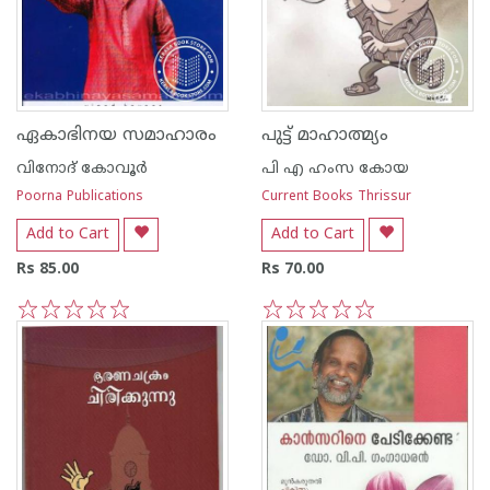
ഏകാഭിനയ സമാഹാരം
പുട്ട് മാഹാത്മ്യം
വിനോദ് കോവൂര്‍
പി എ ഹംസ കോയ
Poorna Publications
Current Books Thrissur
Add to Cart
Add to Cart
Rs 85.00
Rs 70.00
1
2
3
4
5
1
2
3
4
5