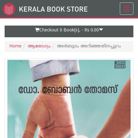
Toggl
Go
navig
to
Home
Page
Checkout 0
Book(s), -
Rs 0.00
Home
ആരോഗ്യം
അര്‍ബുദം അറിഞ്ഞതിനപ്പുറം