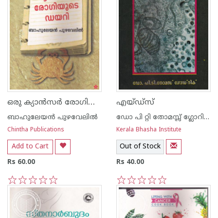
ഒരു ക്യാന്‍സര്‍ രോഗിയുടെ ഡയറി
എയ്ഡ്സ്
ബാഹുലേയന്‍ പുഴവേലില്‍
ഡോ പി റ്റി തോമസ്സ് ഗ്ലോറിക്സ്
Chintha Publications
Kerala Bhasha Institute
Add to Cart
Out of Stock
Rs 60.00
Rs 40.00
1
2
3
4
5
1
2
3
4
5