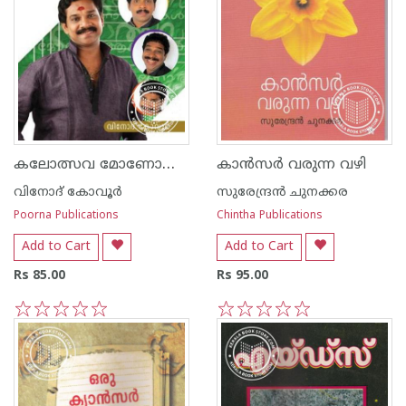
കലോത്സവ മോണോആക്ടുകള്‍
കാന്‍സര്‍ വരുന്ന വഴി
വിനോദ് കോവൂര്‍
സുരേന്ദ്രന്‍ ചുനക്കര
Poorna Publications
Chintha Publications
Add to Cart
Add to Cart
Rs 85.00
Rs 95.00
1
2
3
4
5
1
2
3
4
5