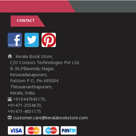
CONTACT
Kerala Book Store,
C/O Consors Technologies Pvt Ltd,
B-30,Pillaveedu Nagar,
Kesavadasapuram,
Pattom P O, Pin 695004
Thiruvananthapuram,
Kerala, India.
+919447945175,
+91471-2554670,
+91471-4851175
customer.care@keralabookstore.com