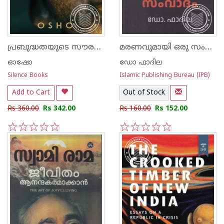
പ്രബുദ്ധതയുടെ സൗരഭ്യം
മരണവുമായി ഒരു സംവാദം
ഓഷോ
ഡോ ഫാദില
Silence Books
Islamic Publishing Bureau (IPB)
Add to Cart
Out of Stock
Rs 360.00
Rs 342.00
Rs 160.00
Rs 152.00
1
2
3
4
5
1
2
3
4
5