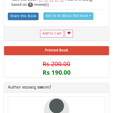
based on
review(s)
1
2
3
4
5
1
Ask to AI about this book
Share this Book
Add to Cart
Printed Book
Rs 200.00
Rs 190.00
Author ബാബു ജോസ്‌