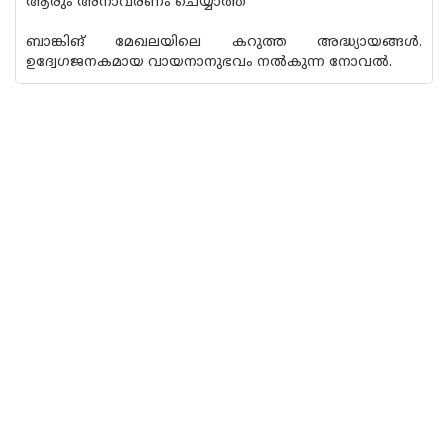
ആരും അനാവരണം ചെയ്യാത്ത
ബാങ്കിങ് മേഖലയിലെ കറുത്ത അദ്ധ്യായങ്ങള്‍.
ഉദ്വേഗജനകമായ വായനാനുഭവം നല്‍കുന്ന നോവല്‍.