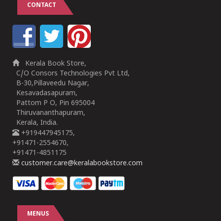
CONTACT
Kerala Book Store,
C/O Consors Technologies Pvt Ltd,
B-30,Pillaveedu Nagar,
Kesavadasapuram,
Pattom P O, Pin 695004
Thiruvananthapuram,
Kerala, India.
+919447945175,
+91471-2554670,
+91471-4851175
customer.care@keralabookstore.com
MENUS