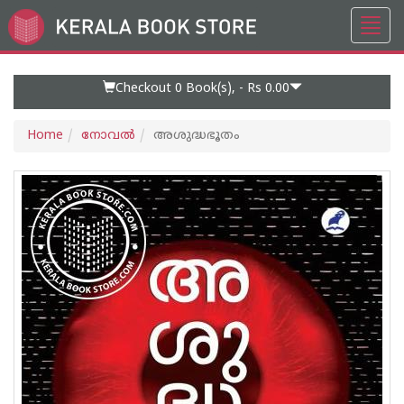
Toggl
Go
navig
to
Home
Page
Checkout 0
Book(s), -
Rs 0.00
Home
നോവല്‍
അശുദ്ധഭൂതം