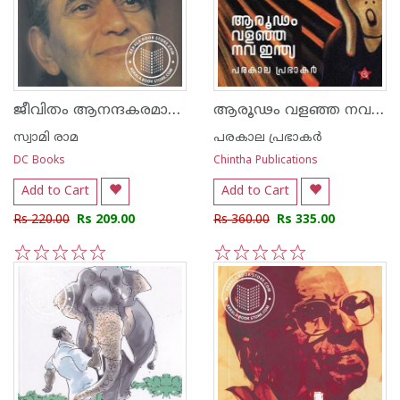
ജീവിതം ആനന്ദകരമാക്കാന്‍
ആരൂഢം വളഞ്ഞ നവ ഇന്ത്യ
സ്വാമി രാമ
പരകാല പ്രഭാകര്‍
DC Books
Chintha Publications
Add to Cart
Add to Cart
Rs 220.00
Rs 209.00
Rs 360.00
Rs 335.00
1
2
3
4
5
1
2
3
4
5