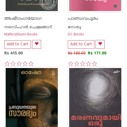
അഷ്ടാംഗയോഗ
പാണ്ഡവപുരം
നരസിംഹന്‍ ചെമ്മങ്ങാട്
സേതു
Mathrubhumi Books
DC Books
Add to Cart
Add to Cart
Rs 415.00
Rs 180.00
Rs 171.00
1
2
3
4
5
1
2
3
4
5