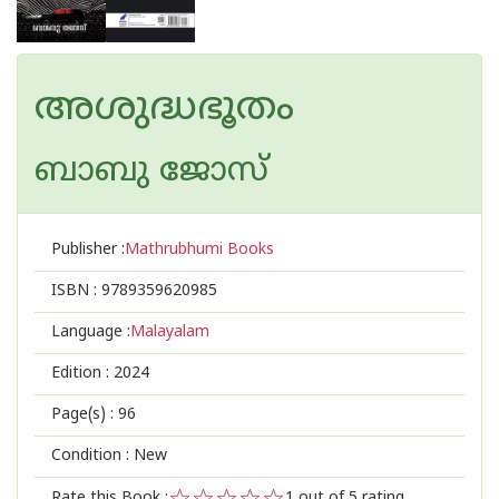
അശുദ്ധഭൂതം
ബാബു ജോസ്‌
Publisher :
Mathrubhumi Books
ISBN :
9789359620985
Language :
Malayalam
Edition :
2024
Page(s) :
96
Condition : New
Rate this Book :
1
out of 5 rating,