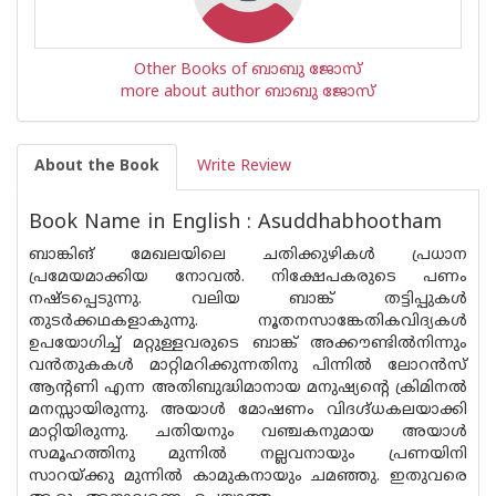
Other Books of ബാബു ജോസ്‌
more about author ബാബു ജോസ്‌
About the Book
Write Review
Book Name in English : Asuddhabhootham
ബാങ്കിങ് മേഖലയിലെ ചതിക്കുഴികള്‍ പ്രധാന
പ്രമേയമാക്കിയ നോവല്‍. നിക്ഷേപകരുടെ പണം
നഷ്ടപ്പെടുന്നു. വലിയ ബാങ്ക് തട്ടിപ്പുകള്‍
തുടര്‍ക്കഥകളാകുന്നു. നൂതനസാങ്കേതികവിദ്യകള്‍
ഉപയോഗിച്ച് മറ്റുള്ളവരുടെ ബാങ്ക് അക്കൗണ്ടില്‍നിന്നും
വന്‍തുകകള്‍ മാറ്റിമറിക്കുന്നതിനു പിന്നില്‍ ലോറന്‍സ്
ആന്റണി എന്ന അതിബുദ്ധിമാനായ മനുഷ്യന്റെ ക്രിമിനല്‍
മനസ്സായിരുന്നു. അയാള്‍ മോഷണം വിദഗ്ദ്ധകലയാക്കി
മാറ്റിയിരുന്നു. ചതിയനും വഞ്ചകനുമായ അയാള്‍
സമൂഹത്തിനു മുന്നില്‍ നല്ലവനായും പ്രണയിനി
സാറയ്ക്കു മുന്നില്‍ കാമുകനായും ചമഞ്ഞു. ഇതുവരെ