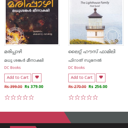
മരിപ്പാഴി
ലൈറ്റ് ഹൗസ് ഫാമിലി
മധു ശങ്കര്‍ മീനാക്ഷി
ഫിറാത് സുനേല്‍
DC Books
DC Books
Add to Cart
Add to Cart
Rs 399.00
Rs 379.00
Rs 270.00
Rs 256.00
1
2
3
4
5
1
2
3
4
5