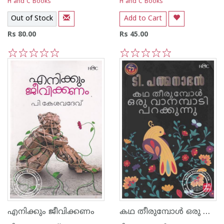
H and C Books
H and C Books
Out of Stock
Add to Cart
Rs 80.00
Rs 45.00
1
2
3
4
5
1
2
3
4
5
കഥ തീരുമ്പോള്‍ ഒരു വാനമ്പാടി പറക്കുന്നു
എനിക്കും ജീവിക്കണം