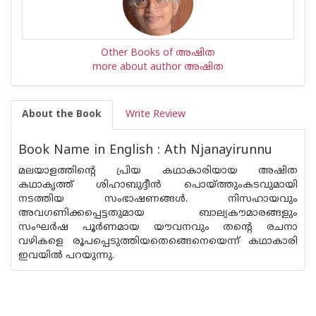
Other Books of അഷിത
more about author അഷിത
About the Book
Write Review
Book Name in English : Ath Njanayirunnu
മലയാളത്തിന്റെ പ്രിയ കഥാകാരിയായ അഷിത
കഥാകൃത്ത് ശിഹാബുദ്ദീന്‍ പൊയ്ത്തുംകടവുമായി
നടത്തിയ സംഭാഷണങ്ങള്‍. നിസഹായവും
അവഗണിക്കപ്പെട്ടതുമായ ബാല്യകൗമാരങ്ങളും
സംഘര്‍ഷ പൂര്‍ണമായ യൗവനവും തന്റെ രചനാ
വഴികളെ രൂപപ്പെടുത്തിയതെങ്ങെനെയെന്ന് കഥാകാരി
ഇവയില്‍ പറയുന്നു.