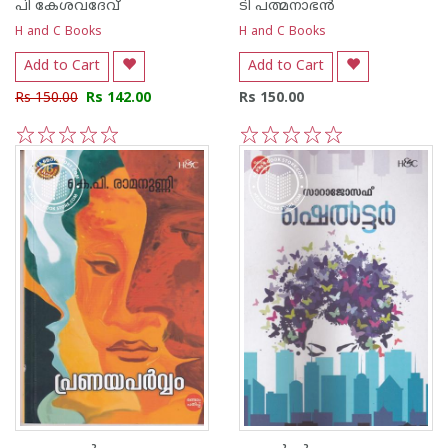
പി കേശവദേവ്‌
ടി പത്മനാഭന്‍
H and C Books
H and C Books
Add to Cart
Add to Cart
Rs 150.00
Rs 142.00
Rs 150.00
1
2
3
4
5
1
2
3
4
5