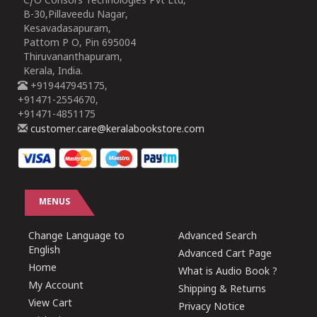
C/O Consors Technologies Pvt Ltd,
B-30,Pillaveedu Nagar,
Kesavadasapuram,
Pattom P O, Pin 695004
Thiruvananthapuram,
Kerala, India.
+919447945175,
+91471-2554670,
+91471-4851175
customer.care@keralabookstore.com
MENUS
Change Language to
Advanced Search
English
Advanced Cart Page
Home
What is Audio Book ?
My Account
Shipping & Returns
View Cart
Privacy Notice