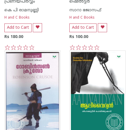
പ്രണയപര്‍‌വ്വം
ഷെല്‍ട്ടര്‍
കെ പി രാമനുണ്ണി
സാറാ ജോസഫ്
H and C Books
H and C Books
Add to Cart
Add to Cart
Rs 180.00
Rs 100.00
1
2
3
4
5
1
2
3
4
5