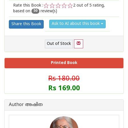
Rate this Book :
2
out of 5 rating,
based on
review(s)
1
2
3
4
5
50
Ask to AI about this book
Share this Book
Out of Stock
Printed Book
Rs 180.00
Rs 169.00
Author അഷിത