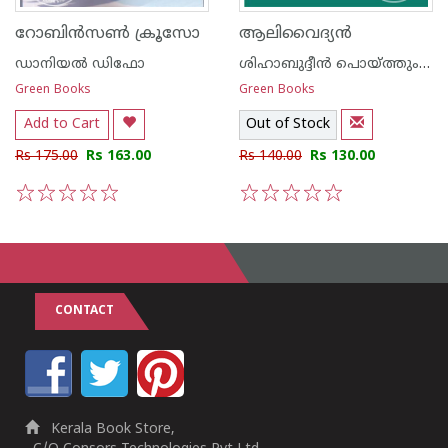
റോബി‌ന്‍സണ്‍ ക്രൂസോ
ആലിവൈദ്യ‌ന്‍
ഡാനിയല്‍ ഡിഫോ
ശിഹാബുദ്ദീന്‍ പൊയ്ത്തുംകടവ്
Green Books
Green Books
Add to Cart
Out of Stock
Rs 175.00
Rs 163.00
Rs 140.00
Rs 130.00
1
2
3
4
5
1
2
3
4
5
CONTACT
Kerala Book Store,