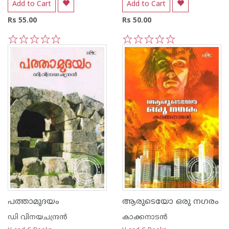
Add to Cart
Add to Cart
Rs 55.00
Rs 50.00
1
2
3
4
5
1
2
3
4
5
പത്താമുദയം
ആരുടെയോ ഒരു നഗരം
ഡി വിനയചന്ദ്രന്‍
കാക്കനാടന്‍