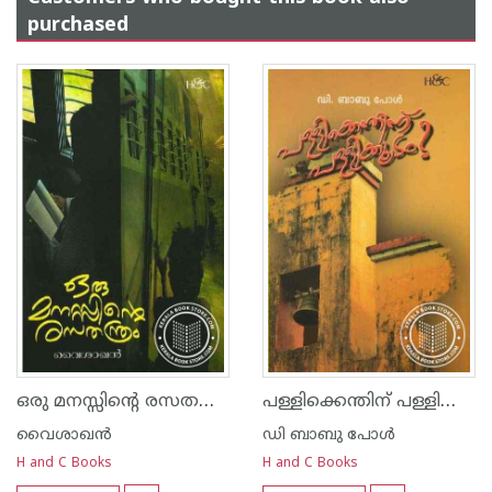
purchased
ഒരു മനസ്സിന്റെ രസത‌ന്ത്രം
പള്ളിക്കെന്തിന്‌ പള്ളിക്കൂടം
വൈശാഖൻ
ഡി ബാബു പോള്‍
H and C Books
H and C Books