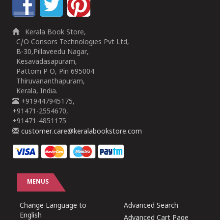
Kerala Book Store,
C/O Consors Technologies Pvt Ltd,
B-30,Pillaveedu Nagar,
Kesavadasapuram,
Pattom P O, Pin 695004
Thiruvananthapuram,
Kerala, India.
+919447945175,
+91471-2554670,
+91471-4851175
customer.care@keralabookstore.com
MENUS
Change Language to
Advanced Search
English
Advanced Cart Page