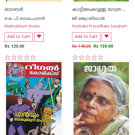
കാട്ടിലേക്കുള്ള യാത്രകള്‍
ബാബര്‍
കെ പി ബാലചന്ദ്രന്‍
ജി ജ്യോതിലാല്‍
Mathrubhumi Books
Pusthaka Prasadhaka Sangham
Add to Cart
Add to Cart
Rs 120.00
Rs 140.00
Rs 130.00
1
2
3
4
5
1
2
3
4
5