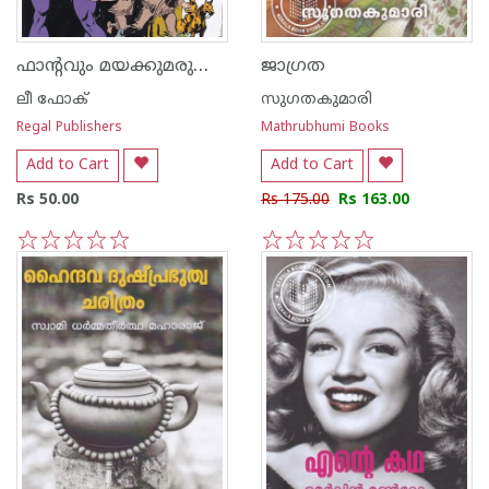
ഫാന്റവും മയക്കുമരുന്ന് മാഫിയയും -1
ജാഗ്രത
ലീ ഫോക്
സുഗതകുമാരി
Regal Publishers
Mathrubhumi Books
Add to Cart
Add to Cart
Rs 50.00
Rs 175.00
Rs 163.00
1
2
3
4
5
1
2
3
4
5