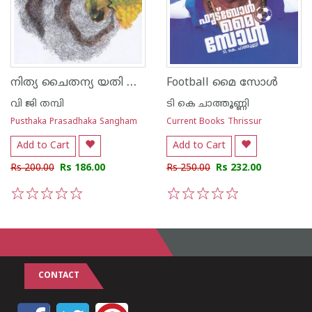
നിത്യ ചൈതന്യ യതി അനുരാഗ പര്‍വ്വം
Football മൈ സോള്‍
വി ജി തമ്പി
ടി കെ ചാത്തൂണ്ണി
Pusthaka Prasadhaka Sangham
Current Books Thrissur
Add to Cart
Add to Cart
Rs 200.00
Rs 186.00
Rs 250.00
Rs 232.00
1
2
3
4
5
1
2
3
4
5
CONTACT