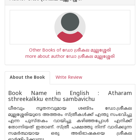
Other Books of ഡോ ശ്രീകല മുല്ലശ്ശേരി
more about author ഡോ ശ്രീകല മുല്ലശ്ശേരി
About the Book
Write Review
Book Name in English : Atharam
sthreekalkku enthu sambavichu
ധീരവും നൂതനവുമായ ശബ്ദം ഡോ.ശ്രീകല
മുല്ലശ്ശേരിയുടെ അത്തരം സ്ത്രീകള്‍ക്ക് എന്തു സംഭവിച്ചു
എന്ന പുസ്തകം വായിച്ചു കഴിഞ്ഞപ്പോള്‍ എനിക്ക്
തോന്നിയത് ഇതാണ്. സ്ത്രീ പക്ഷത്തു നിന്ന് വാദിക്കുന്ന
സമര്‍ത്ഥയായ ഒരു അഭിഭാഷകയെ ശ്രീകല
ഓര്‍മ്മിപ്പിക്കുന്നു.