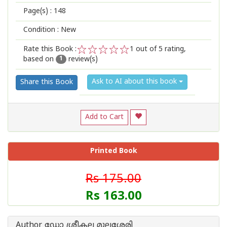
Page(s) :
148
Condition : New
Rate this Book :
1
out of 5 rating,
based on
review(s)
1
2
3
4
5
1
Ask to AI about this book
Share this Book
Add to Cart
Printed Book
Rs 175.00
Rs 163.00
Author ഡോ ശ്രീകല മുല്ലശ്ശേരി