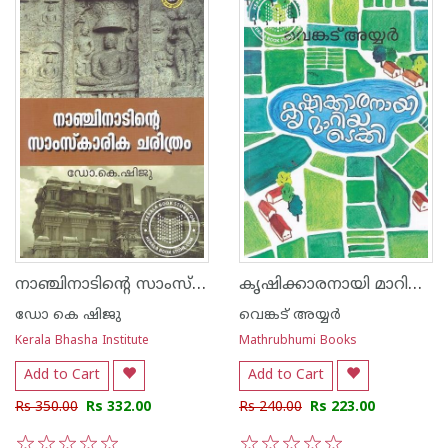
നാഞ്ചിനാടിന്റെ സാംസ്കരിക ചരിത്രം
കൃഷിക്കാരനായി മാറിയ ടെക്കി
ഡോ കെ ഷിജു
വെങ്കട് അയ്യര്‍
Kerala Bhasha Institute
Mathrubhumi Books
Add to Cart
Add to Cart
Rs 350.00
Rs 332.00
Rs 240.00
Rs 223.00