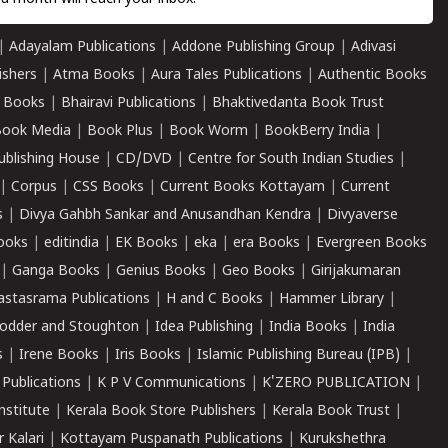
|
Adayalam Publications
|
Addone Publishing Group
|
Adivasi
ishers
|
Atma Books
|
Aura Tales Publications
|
Authentic Books
 Books
|
Bhairavi Publications
|
Bhaktivedanta Book Trust
ook Media
|
Book Plus
|
Book Worm
|
BookBerry India
|
ublishing House
|
CD/DVD
|
Centre for South Indian Studies
|
|
Corpus
|
CSS Books
|
Current Books Kottayam
|
Current
s
|
Divya Gahbh Sankar and Anusandhan Kendra
|
Divyaverse
ooks
|
editindia
|
EK Books
|
eka
|
era Books
|
Evergreen Books
|
Ganga Books
|
Genius Books
|
Geo Books
|
Girijakumaran
astasrama Publications
|
H and C Books
|
Hammer Library
|
odder and Stoughton
|
Idea Publishing
|
India Books
|
India
s
|
Irene Books
|
Iris Books
|
Islamic Publishing Bureau (IPB)
|
 Publications
|
K P V Communications
|
K'ZERO PUBLICATION
|
nstitute
|
Kerala Book Store Publishers
|
Kerala Book Trust
|
r Kalari
|
Kottayam Puspanath Publications
|
Kurukshethra