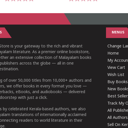
1
2
3
4
5
1
2
3
4
5
S
MENUS
tore is your gateway to the rich and vibrant
Change Lan
yalam literature. As a premier online bookstore,
Home
ether an extensive collection of Malayalam books
My Accoun
publishers across the globe — all in one
View Cart
stination.
Wish List
g of over 50,000 titles from 10,000+ authors and
Buy Books
ers, we offer books in every format you love —
New Book
perbacks, eBooks, and audiobooks — delivered
Best Seller
doorstep with just a click.
Track My O
 by celebrated Kerala-based authors, we also
All Publish
alam translations of internationally acclaimed
All Authors
connecting readers to world literature in their
Sell On Ke
ge.