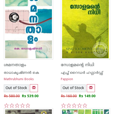
ശമനതാളം
സോളമന്റെ നിധി
രാധാകൃഷ്ണന്‍ കെ
എച്ച് റൈഡര്‍ ഹഗ്ഗാര്‍ഡ്ഡ്
Mathrubhumi Books
Pappion
Out of Stock
Out of Stock
Rs 580.00
Rs 539.00
Rs 160.00
Rs 149.00
1
2
3
4
5
1
2
3
4
5