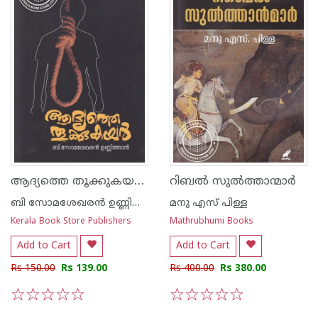
ആദ്യത്തെ തൂക്കുകയര്‍ പോലീസ് കഥകള്‍
റിബൽ സുൽത്താന്മാർ
ബി സോമശേഖരന്‍ ഉണ്ണിത്താന്‍
മനു എസ് പിള്ള
Kerala Book Store Publishers
Mathrubhumi Books
Add to Cart
Add to Cart
Rs 150.00
Rs 139.00
Rs 400.00
Rs 380.00
1
2
3
4
5
1
2
3
4
5