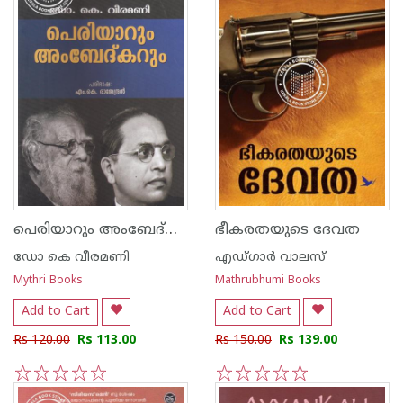
പെരിയാറും അംബേദ്കറും
ഭീകരതയുടെ ദേവത
ഡോ കെ വീരമണി
എഡ്ഗാര്‍ വാലസ്
Mythri Books
Mathrubhumi Books
Add to Cart
Add to Cart
Rs 120.00
Rs 113.00
Rs 150.00
Rs 139.00
1
2
3
4
5
1
2
3
4
5