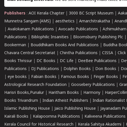
Publishers
:
AOI Kerala Chapter
|
3000 BC Script Museum
|
Aaka
Munnetra Sangam (AMS)
|
aesthetics
|
Amarchitrakatha
|
Anand
|
Avalokanam Publications
|
Avocado Publications
|
Azhimukham
Publications
|
Biblophilic Insanities
|
Bloomsburry Publishing Plc
Bookerman
|
Bouddhikam Books And Publications
|
Buddha Boo
Chavara Central Secretariat
|
Chintha Publications
|
CISSA
|
Clic
Books Thrissur
|
DC Books
|
DC Life
|
DeeBee Publications
|
De
Publications
|
DJ Publications
|
Dolphin Books
|
Don Books
|
Don
|
eye books
|
Fabian Books
|
Famous Books
|
Finger Books
|
Fi
Astrological Research Foundation
|
Goosebery Publications
|
Gra
Harisri Books,Punalur
|
Haritham Books
|
Harmony
|
HarperCollin
Books Trivandrum
|
Indian Atheist Publishers
|
Indian Rationalist 
Islamic Publishing House
|
Jaico Publishing House
|
Jayanadam Pub
Kairali Books
|
Kalapoornna Publications
|
Kaliveena Publications
Kerala Council for Historical Research
|
Kerala Sahitya Akademi
|