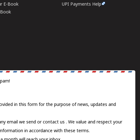
ur E-Book
UPI Payments Help
E-Book
spam!
ovided in this form for the purpose of news, updates and
 any email we send or
contact us
. We value and respect your
information in accordance with these terms.
a month will reach your inbox.