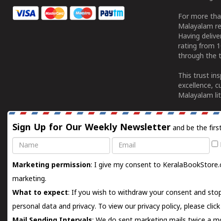
For more tha
Malayalam re
Having deliv
rating from 
through the t
This trust in
excellence, c
Malayalam lit
Sign Up for Our Weekly Newsletter
and be the firs
Name
Email
Marketing permission
: I give my consent to KeralaBookStore.
marketing.
What to expect
: If you wish to withdraw your consent and stop
personal data and privacy. To view our privacy policy, please
clic
Mail Sending Intervals
: We do sent marketing mails twice a mo