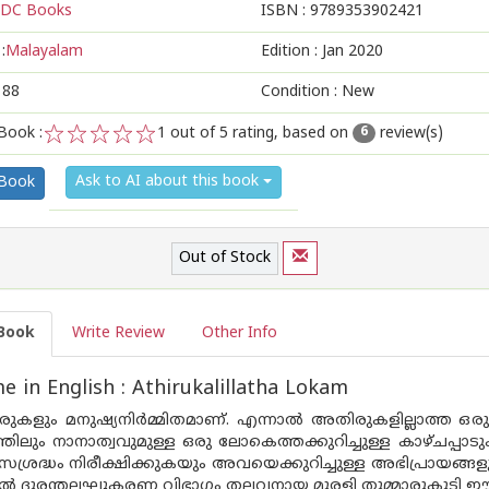
DC Books
ISBN :
9789353902421
:
Malayalam
Edition :
Jan 2020
188
Condition : New
Book :
1
out of 5 rating, based on
review(s)
6
1
2
3
4
5
Ask to AI about this book
 Book
Out of Stock
Book
Write Review
Other Info
 in English : Athirukalillatha Lokam
ുകളും മനുഷ്യനിര്‍മ്മിതമാണ്. എന്നാല്‍ അതിരുകളില്ലാത്ത
തിലും നാനാത്വവുമുള്ള ഒരു ലോകെത്തക്കുറിച്ചുള്ള കാഴ്ചപ്പാടു
്രദ്ധം നിരീക്ഷിക്കുകയും അവയെക്കുറിച്ചുള്ള അഭിപ്രായങ്ങ
‍ ദുരന്തലഘൂകരണ വിഭാഗം തലവനായ മുരളി തുമ്മാരുകുടി ഈ പു