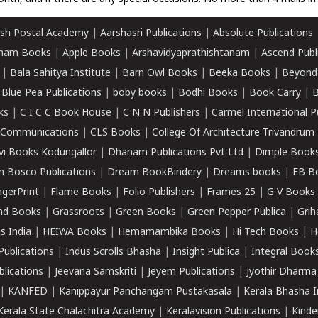
sh Postal Academy
|
Aarshasri Publications
|
Absolute Publications
ham Books
|
Apple Books
|
Arshavidyaprathishtanam
|
Ascend Publ
|
Bala Sahitya Institute
|
Barn Owl Books
|
Beeka Books
|
Beyond
|
Blue Pea Publications
|
boby books
|
Bodhi Books
|
Book Carry
|
B
ks
|
C I C C Book House
|
C N N Publishers
|
Carmel International P
k Communications
|
CLS Books
|
College Of Architecture Trivandrum
vi Books Kodungallor
|
Dhanam Publications Pvt Ltd
|
Dimple Book
 Bosco Publications
|
Dream BookBindery
|
Dreams books
|
EB B
ngerPrint
|
Flame Books
|
Folio Publishers
|
Frames 25
|
G V Books
nd Books
|
Grassroots
|
Green Books
|
Green Pepper Publica
|
Grih
s India
|
HEIWA Books
|
Hemamambika Books
|
Hi Tech Books
|
H
Publications
|
Indus Scrolls Bhasha
|
Insight Publica
|
Integral Book
lications
|
Jeevana Samskriti
|
Jeyem Publications
|
Jyothir Dharma
|
KANFED
|
Kanippayur Panchangam Pustakasala
|
Kerala Bhasha I
Kerala State Chalachitra Academy
|
Keralavision Publications
|
Kinde