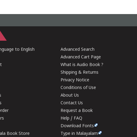
guage to English
Advanced Search
Advanced Cart Page
t
What is Audio Book ?
Shipping & Returns
Privacy Notice
Conditions of Use
s
About Us
s
Contact Us
rder
Request a Book
ers
Help / FAQ
Download Fonts
rala Book Store
Type in Malayalam