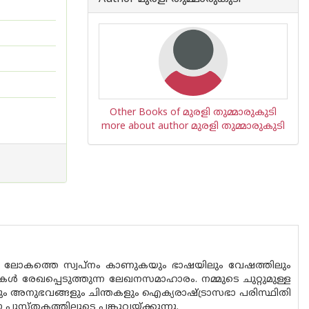
Other Books of മുരളി തുമ്മാരുകുടി
more about author മുരളി തുമ്മാരുകുടി
 ഒരു ലോകത്തെ സ്വപ്‌നം കാണുകയും ഭാഷയിലും വേഷത്തിലും
കള്‍ രേഖപ്പെടുത്തുന്ന ലേഖനസമാഹാരം. നമ്മുടെ ചുറ്റുമുള്ള
ളും അനുഭവങ്ങളും ചിന്തകളും ഐക്യരാഷ്ട്രാസഭാ പരിസ്ഥിതി
സ്തകത്തിലൂടെ പങ്കുവയ്ക്കുന്നു.