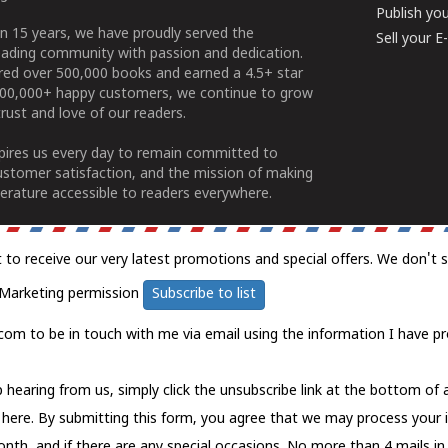
Publish yo
n 15 years, we have proudly served the
Sell your 
ading community with passion and dedication.
ered over 500,000 books and earned a 4.5+ star
100,000+ happy customers, we continue to grow
rust and love of our readers.
spires us every day to remain committed to
ustomer satisfaction, and the mission of making
erature accessible to readers everywhere.
t to receive our very latest promotions and special offers. We don't 
Marketing permission
Subscribe to list
com to be in touch with me via email using the information I have pr
 hearing from us, simply click the unsubscribe link at the bottom of
k here.
By submitting this form, you agree that we may process your 
nth, and if there are any special occasions. No more than 4 mails in 