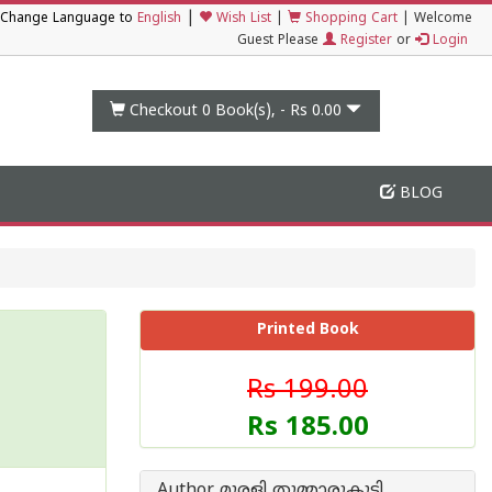
|
Change Language to
English
Wish List
|
Shopping Cart
|
Welcome
Guest Please
Register
or
Login
Checkout 0
Book(s), -
Rs 0.00
BLOG
Printed Book
Rs 199.00
Rs 185.00
Author മുരളി തുമ്മാരുകുടി