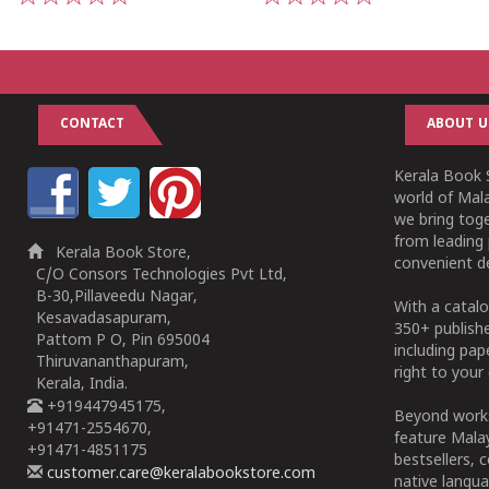
1
2
3
4
5
1
2
3
4
5
CONTACT
ABOUT U
Kerala Book S
world of Mala
we bring tog
from leading 
Kerala Book Store,
convenient de
C/O Consors Technologies Pvt Ltd,
B-30,Pillaveedu Nagar,
With a catalo
Kesavadasapuram,
350+ publish
Pattom P O, Pin 695004
including pa
Thiruvananthapuram,
right to your 
Kerala, India.
+919447945175,
Beyond works
+91471-2554670,
feature Malay
+91471-4851175
bestsellers, 
customer.care@keralabookstore.com
native langua