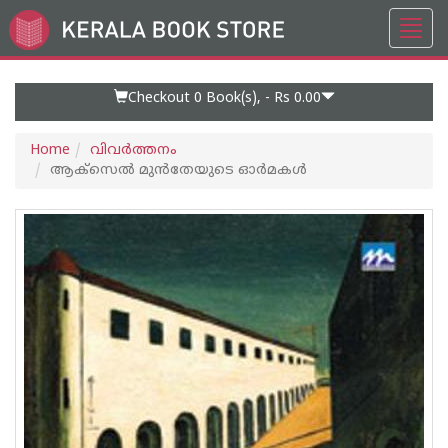
Toggl
Go
navig
to
Home
Page
Checkout 0
Book(s), -
Rs 0.00
Home
വിവര്‍ത്തനം
ആക്‌സെല്‍ മുന്‍തേയുടെ ഓര്‍മകള്‍