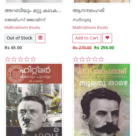
അറബിയും മറ്റു കഥകളും
ആനന്ദലഹരി
ജെയിംസ് ജോയ്‌സ്
സദ്ഗുരു
Mathrubhumi Books
Mathrubhumi Books
Out of Stock
Add to Cart
Rs 65.00
Rs 270.00
Rs 256.00
1
2
3
4
5
1
2
3
4
5