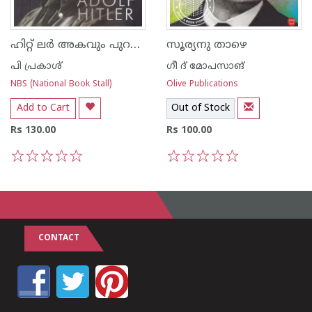
ഹിറ്റ് ലര്‍ അകവും പുറവും
സൂര്യനു താഴെ
പി പ്രകാശ്
ഗീ ദ് മോപസാങ്
NBS (National Book Stall)
Olive Publications
Add to Cart
Out of Stock
Rs 130.00
Rs 100.00
1
2
3
4
5
1
2
3
4
5
CONTACT