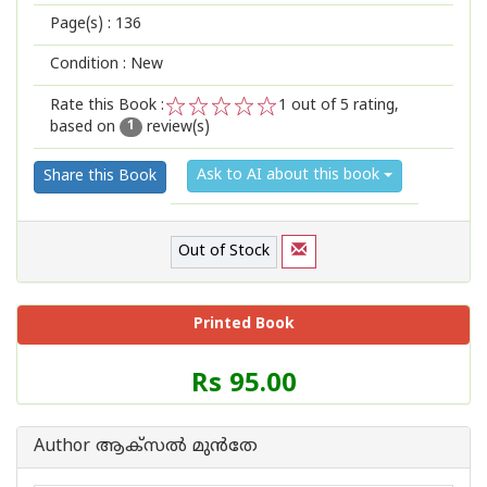
Page(s) :
136
Condition : New
Rate this Book :
1
out of 5 rating,
based on
review(s)
1
2
3
4
5
1
Ask to AI about this book
Share this Book
Out of Stock
Printed Book
Price
Rs 95.00
of
this
Book
Author ആക്‌സല്‍ മുന്‍തേ
is