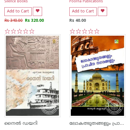
Silence Books
Poorna Publications
Add to Cart
Add to Cart
Rs 340.00
Rs 320.00
Rs 40.00
1
2
3
4
5
1
2
3
4
5
ലോകത്ഭുതങ്ങളും പ്രാചീന നഗരങ്ങളും
നൈല്‍ ഡയറി