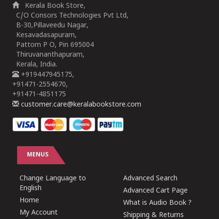
Kerala Book Store,
C/O Consors Technologies Pvt Ltd,
B-30,Pillaveedu Nagar,
Kesavadasapuram,
Pattom P O, Pin 695004
Thiruvananthapuram,
Kerala, India.
+919447945175,
+91471-2554670,
+91471-4851175
customer.care@keralabookstore.com
MENUS
Change Language to
Advanced Search
English
Advanced Cart Page
Home
What is Audio Book ?
My Account
Shipping & Returns