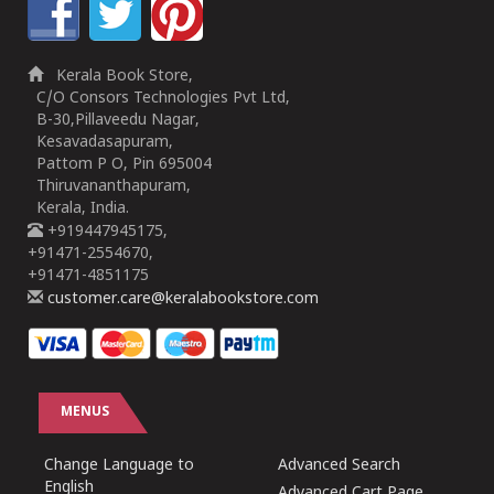
Kerala Book Store,
C/O Consors Technologies Pvt Ltd,
B-30,Pillaveedu Nagar,
Kesavadasapuram,
Pattom P O, Pin 695004
Thiruvananthapuram,
Kerala, India.
+919447945175,
+91471-2554670,
+91471-4851175
customer.care@keralabookstore.com
MENUS
Change Language to
Advanced Search
English
Advanced Cart Page