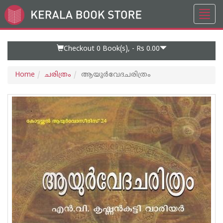
Toggl
Go
navig
to
Home
Page
Checkout 0
Book(s), -
Rs 0.00
Home
ചരിത്രം
ആയുർവേദചരിത്രം