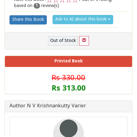
based on
review(s)
1
2
3
4
5
1
Ask to AI about this book
Share this Book
Out of Stock
Printed Book
Rs 330.00
Rs 313.00
Author N V Krishnankutty Varier