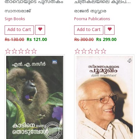
ചിത്രകലയിലെ കുലപതികള്‍
താവൊയുടെ പുസ്തകം
സാനന്ദരാജ്
രാജ‌ന്‍ തുവ്വാര
Sign Books
Poorna Publications
Add to Cart
Add to Cart
Rs 130.00
Rs 121.00
Rs 300.00
Rs 299.00
1
2
3
4
5
1
2
3
4
5