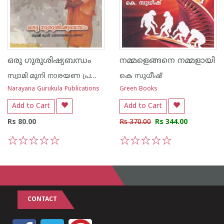
ഒരു ഗുരുശിഷ്യബന്ധം
നമ്മളെങ്ങനെ നമ്മളായി
സ്വാമി മുനി നാരയണ പ്രസാദ്
കെ സുധീഷ്
Narayana Gurukula Publications
Green Books
Add to Cart
Add to Cart
Rs 80.00
Rs 370.00
Rs 344.00
1
2
3
4
5
1
2
3
4
5
CONTACT