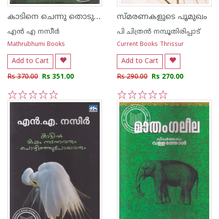
കാടിനെ ചെന്നു തൊടുമ്പോള്‍
സ്മരണകളുടെ പൂമുഖം
എന്‍ എ നസീര്‍
പി ചിത്രന്‍ നമ്പൂതിരിപ്പാട്
Mathrubhumi Books
Current Books Thrissur
Add to Cart
Add to Cart
Rs 370.00
Rs 351.00
Rs 290.00
Rs 270.00
1
2
3
4
5
1
2
3
4
5