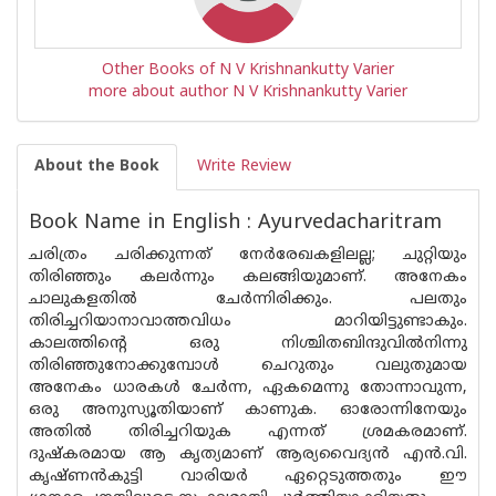
Other Books of N V Krishnankutty Varier
more about author N V Krishnankutty Varier
About the Book
Write Review
Book Name in English : Ayurvedacharitram
ചരിത്രം ചരിക്കുന്നത് നേർരേഖകളിലല്ല; ചുറ്റിയും
തിരിഞ്ഞും കലർന്നും കലങ്ങിയുമാണ്. അനേകം
ചാലുകളതിൽ ചേർന്നിരിക്കും. പലതും
തിരിച്ചറിയാനാവാത്തവിധം മാറിയിട്ടുണ്ടാകും.
കാലത്തിന്റെ ഒരു നിശ്ചിതബിന്ദുവിൽനിന്നു
തിരിഞ്ഞുനോക്കുമ്പോൾ ചെറുതും വലുതുമായ
അനേകം ധാരകൾ ചേർന്ന, ഏകമെന്നു തോന്നാവുന്ന,
ഒരു അനുസ്യൂതിയാണ് കാണുക. ഓരോന്നിനേയും
അതിൽ തിരിച്ചറിയുക എന്നത് ശ്രമകരമാണ്.
ദുഷ്കരമായ ആ കൃത്യമാണ് ആര്യവൈദ്യൻ എൻ.വി.
കൃഷ്ണൻകുട്ടി വാരിയർ ഏറ്റെടുത്തതും ഈ