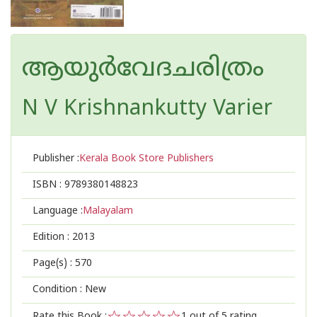
ആയുർവേദചരിത്രം
N V Krishnankutty Varier
Publisher :
Kerala Book Store Publishers
ISBN :
9789380148823
Language :
Malayalam
Edition :
2013
Page(s) :
570
Condition : New
Rate this Book :
1
out of 5 rating,