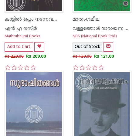
കാട്ടില്‍ ഒപ്പം നടന്നവരും പൊഴിഞ്ഞു പോയവരും
മാതംഗലീല
എന്‍ എ നസീര്‍
വള്ളത്തോള്‍ നാരായണ മേനോന്‍
Mathrubhumi Books
NBS (National Book Stall)
Add to Cart
Out of Stock
Rs 220.00
Rs 209.00
Rs 130.00
Rs 121.00
1
2
3
4
5
1
2
3
4
5