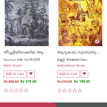
തീച്ചട്ടിയിലാക്കിയ ആദ്യ ഇര - കേരളത്തിലെ നായര്‍ വിഭാഗത്തിന്റെ തകര്‍ച്ചയും ഉയര്‍ച്ചയും
ആദ്യകാല സ്വാതന്ത്ര്യസമരപോരാളികൾ കുട്ടികൾക്ക്
പ്രൊഫ ജെ ഡാര്‍‌വിന്‍
ഉണ്ണി അമ്മയമ്പലം
Mythri Books
Mathrubhumi Books
Add to Cart
Add to Cart
Rs 395.00
Rs 375.00
Rs 210.00
Rs 199.00
1
2
3
4
5
1
2
3
4
5