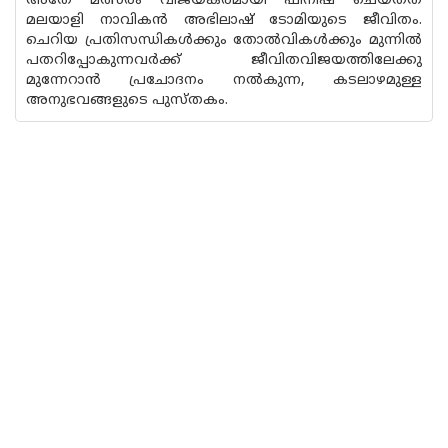
അതേ മത്സരം വിജയകരമായി ഫിനിഷ് ചെയ്തത
മലയാളി നാവികൻ അഭിലാഷ് ടോമിയുടെ ജീവിതം.
ചെറിയ പ്രതിസന്ധികൾക്കും തോൽവികൾക്കും മുന്നിൽ
പതറിപ്പോകുന്നവർക്ക് ജീവിതവിജയത്തിലേക്കു
മുന്നേറാൻ പ്രചോദനം നൽകുന്ന, കടലാഴമുള്ള
അനുഭവങ്ങളുടെ പുസ്‌തകം.