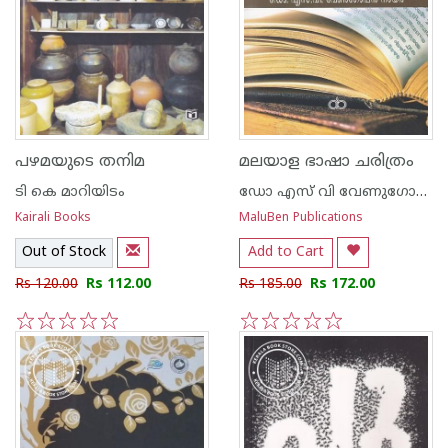
പഴമയുടെ തനിമ
മലയാള ഭാഷാ ചരിത്രം
ടി കെ മാറിയിടം
ഡോ എസ് വി വേണുഗോപന്‍ നായര്‍
Kairali Books
MaluBen Publications
Out of Stock
Add to Cart
Rs 120.00
Rs 112.00
Rs 185.00
Rs 172.00
1
2
3
4
5
1
2
3
4
5