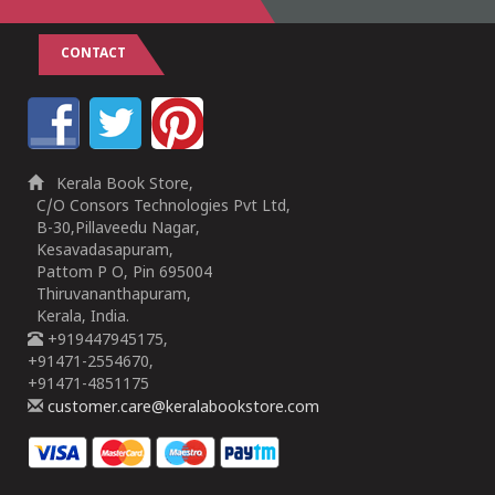
CONTACT
Kerala Book Store,
C/O Consors Technologies Pvt Ltd,
B-30,Pillaveedu Nagar,
Kesavadasapuram,
Pattom P O, Pin 695004
Thiruvananthapuram,
Kerala, India.
+919447945175,
+91471-2554670,
+91471-4851175
customer.care@keralabookstore.com