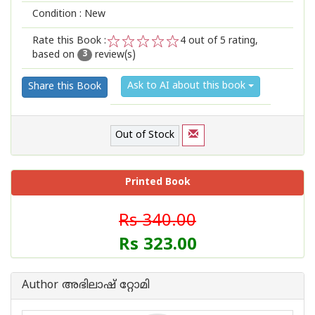
Condition : New
Rate this Book :
4
out of 5 rating,
based on
review(s)
1
2
3
4
5
3
Ask to AI about this book
Share this Book
Out of Stock
Printed Book
Rs 340.00
Rs 323.00
Author അഭിലാഷ് റ്റോമി