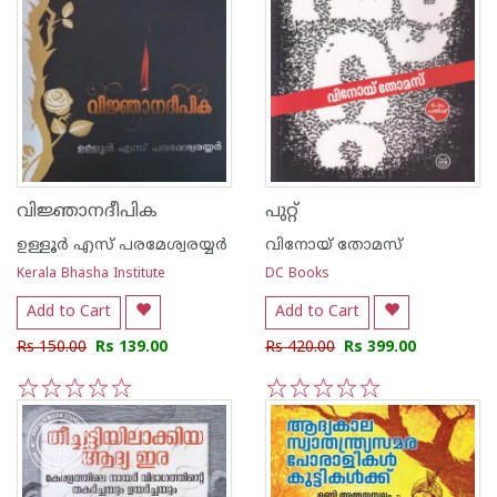
വിജ്ഞാനദീപിക
പുറ്റ്
ഉള്ളൂര്‍ എസ് പരമേശ്വരയ്യര്‍
വിനോയ് തോമസ്
Kerala Bhasha Institute
DC Books
Add to Cart
Add to Cart
Rs 150.00
Rs 139.00
Rs 420.00
Rs 399.00
1
2
3
4
5
1
2
3
4
5