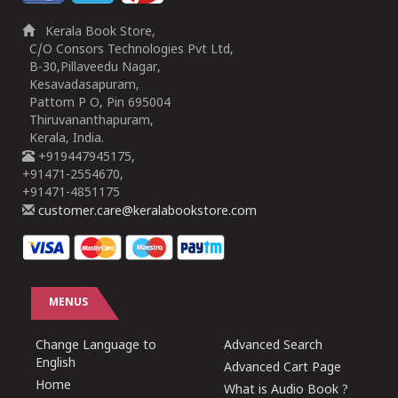
Kerala Book Store,
C/O Consors Technologies Pvt Ltd,
B-30,Pillaveedu Nagar,
Kesavadasapuram,
Pattom P O, Pin 695004
Thiruvananthapuram,
Kerala, India.
+919447945175,
+91471-2554670,
+91471-4851175
customer.care@keralabookstore.com
MENUS
Change Language to
Advanced Search
English
Advanced Cart Page
Home
What is Audio Book ?