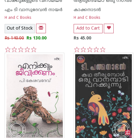
വാക്കുകളുടെ വിസ്മയം
ആരുടെയോ ഒരു നഗരം
എം ടി വാസുദേവന്‍ നായര്‍
കാക്കനാടന്‍
H and C Books
H and C Books
Out of Stock
Add to Cart
Rs 140.00
Rs 130.00
Rs 45.00
1
2
3
4
5
1
2
3
4
5