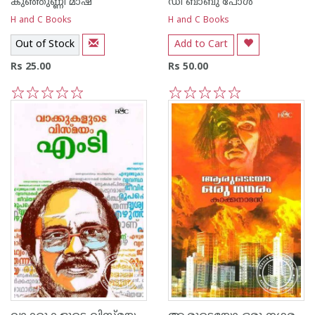
കുഞ്ഞുണ്ണി മാഷ്‌
ഡി ബാബു പോള്‍
H and C Books
H and C Books
Out of Stock
Add to Cart
Rs 25.00
Rs 50.00
1
2
3
4
5
1
2
3
4
5