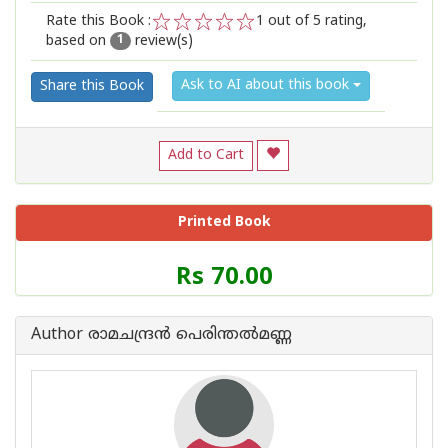
Rate this Book :
1
out of 5 rating,
based on
review(s)
1
2
3
4
5
1
Ask to AI about this book
Share this Book
Add to Cart
Printed Book
Price
Rs 70.00
of
this
Book
Author രാമചന്ദ്ര‌ന്‍ പെരിന്തല്‍മണ്ണ
is