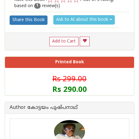
based on
review(s)
1
2
3
4
5
1
Ask to AI about this book
Share this Book
Add to Cart
Printed Book
Rs 299.00
Rs 290.00
Author കോട്ടയം പുഷ്പനാഥ്