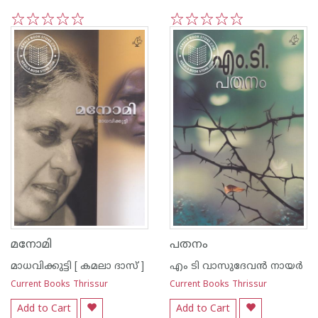
1
2
3
4
5
1
2
3
4
5
മനോമി
പതനം
മാധവിക്കുട്ടി [ കമലാ ദാസ് ]
എം ടി വാസുദേവന്‍ നായര്‍
Current Books Thrissur
Current Books Thrissur
Add to Cart
Add to Cart