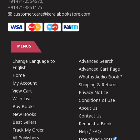
+91471-2554670,
+91471-4851175
customer.care@keralabookstore.com
MENUS
Change Language to
Advanced Search
English
Advanced Cart Page
Home
What is Audio Book ?
My Account
Shipping & Returns
View Cart
Privacy Notice
Wish List
Conditions of Use
Buy Books
About Us
New Books
Contact Us
Best Sellers
Request a Book
Track My Order
Help / FAQ
All Publishers
Download Fonts