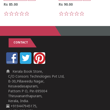
Rs 85.00
Rs 90.00
1
2
3
4
5
1
2
3
4
5
CONTACT
Kerala Book Store,
C/O Consors Technologies Pvt Ltd,
B-30,Pillaveedu Nagar,
Kesavadasapuram,
Pattom P O, Pin 695004
Thiruvananthapuram,
Kerala, India.
+919447945175,