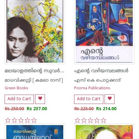
മലയാളത്തിന്റെ സുവര്‍ണ്ണ കഥകള്‍ - മാധവിക്കുട്ടി
എന്റെ വഴിയമ്പലങ്ങള്‍
മാധവിക്കുട്ടി [ കമലാ ദാസ് ]
എസ്‌ കെ പൊറ്റക്കാട്‌
Green Books
Poorna Publications
Add to Cart
Add to Cart
Rs 250.00
Rs 237.00
Rs 225.00
Rs 214.00
1
2
3
4
5
1
2
3
4
5