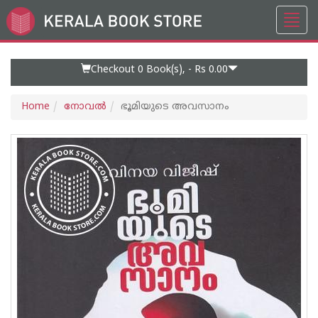
Toggl
Go
navig
to
Home
Page
Checkout 0
Book(s), -
Rs 0.00
Home
നോവല്‍
ഭൂമിയുടെ അവസാനം