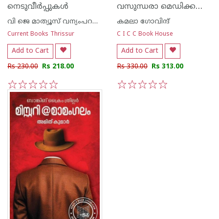
വസുന്ധരാ മെഡിക്കൽസ്
നെടുവീർപ്പുകൾ
വി ജെ മാത്യൂസ് വന്യംപറമ്പിൽ
കമലാ ഗോവിന്ദ്‌
Current Books Thrissur
C I C C Book House
Add to Cart
Add to Cart
Rs 230.00
Rs 218.00
Rs 330.00
Rs 313.00
1
2
3
4
5
1
2
3
4
5