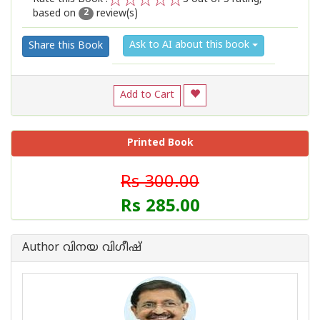
based on
review(s)
1
2
3
4
5
2
Ask to AI about this book
Share this Book
Add to Cart
Printed Book
Rs 300.00
Rs 285.00
Author വിനയ വിഗീഷ്