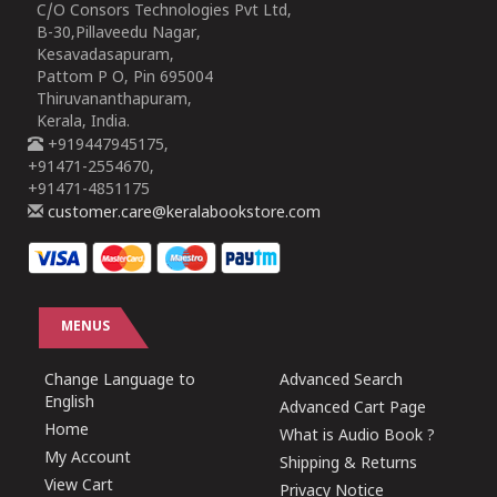
C/O Consors Technologies Pvt Ltd,
B-30,Pillaveedu Nagar,
Kesavadasapuram,
Pattom P O, Pin 695004
Thiruvananthapuram,
Kerala, India.
+919447945175,
+91471-2554670,
+91471-4851175
customer.care@keralabookstore.com
MENUS
Change Language to
Advanced Search
English
Advanced Cart Page
Home
What is Audio Book ?
My Account
Shipping & Returns
View Cart
Privacy Notice