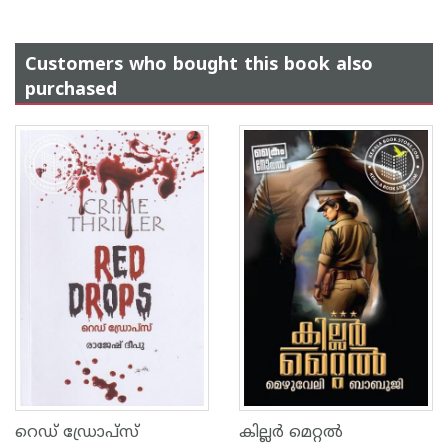
Customers who bought this book also
purchased
റെഡ് ഡ്രോപ്‌സ്
കില്ലർ മെറ്റൽ