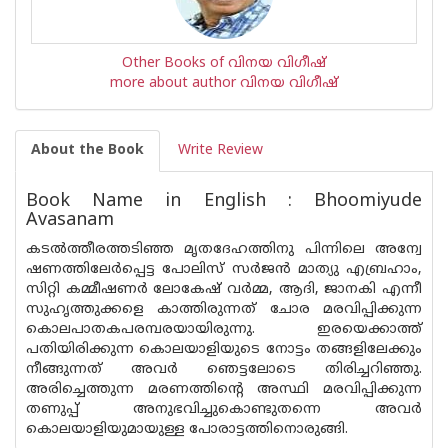
Other Books of വിനയ വിഗീഷ്
more about author വിനയ വിഗീഷ്
About the Book
Write Review
Book Name in English : Bhoomiyude
Avasanam
കടൽത്തീരത്തടിഞ്ഞ മൃതദേഹത്തിനു പിന്നിലെ അന്വേ
ഷണത്തിലേർപ്പെട്ട പോലിസ് സർജൻ മാത്യു എബ്രഹാം,
സിറ്റി കമ്മീഷണർ ലോകേഷ് വർമ്മ, ആദി, ജാനകി എന്നീ
സുഹൃത്തുക്കളെ കാത്തിരുന്നത് ചോര മരവിപ്പിക്കുന്ന
കൊലപാതകപരമ്പരയായിരുന്നു. ഇരയെക്കാത്ത്
പതിയിരിക്കുന്ന കൊലയാളിയുടെ നോട്ടം തങ്ങളിലേക്കും
നീങ്ങുന്നത് അവർ ഞെട്ടലോടെ തിരിച്ചറിഞ്ഞു.
അരിച്ചെത്തുന്ന മരണത്തിന്റെ അസ്ഥി മരവിപ്പിക്കുന്ന
തണുപ്പ് അനുഭവിച്ചുകൊണ്ടുതന്നെ അവർ
കൊലയാളിയുമായുള്ള പോരാട്ടത്തിനൊരുങ്ങി.