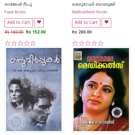
രാജേഷ് ദീപു
മെഴുവേലി ബാബുജി
Payal Books
Mathrubhumi Books
Add to Cart
Add to Cart
Rs 160.00
Rs 152.00
Rs 280.00
1
2
3
4
5
1
2
3
4
5