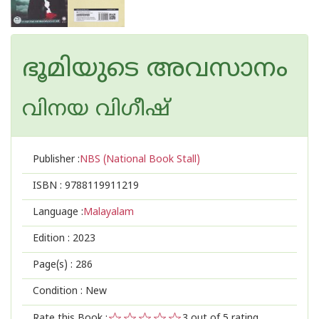
ഭൂമിയുടെ അവസാനം
വിനയ വിഗീഷ്
Publisher :
NBS (National Book Stall)
ISBN :
9788119911219
Language :
Malayalam
Edition :
2023
Page(s) :
286
Condition : New
Rate this Book :
3
out of 5 rating,