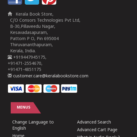
Kerala Book Store,
C/O Consors Technologies Pvt Ltd,
B-30,Pillaveedu Nagar,
Kesavadasapuram,
Pattom P O, Pin 695004
Thiruvananthapuram,
Kerala, India.
+919447945175,
+91471-2554670,
+91471-4851175
customer.care@keralabookstore.com
MENUS
Change Language to
Advanced Search
English
Advanced Cart Page
Home