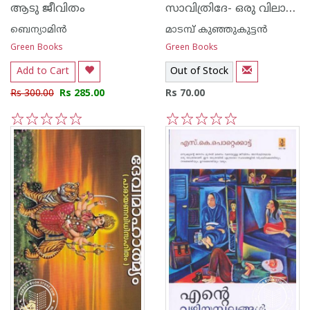
സാവിത്രിദേ- ഒരു വിലാപം
ആടു ജീവിതം
ബെന്യാമിന്‍
മാടമ്പ് കുഞ്ഞുകുട്ടന്‍
Green Books
Green Books
Add to Cart
Out of Stock
Rs 300.00
Rs 285.00
Rs 70.00
1
2
3
4
5
1
2
3
4
5