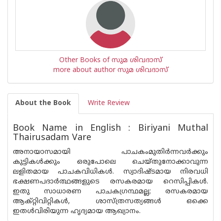
Other Books of സുമ ശിവദാസ്
more about author സുമ ശിവദാസ്
About the Book
Write Review
Book Name in English : Biriyani Muthal
Thairusadam Vare
അനായാസമായി പാചകംമുതിർന്നവർക്കും
കുട്ടികൾക്കും ഒരുപോലെ ചെയ്തുനോക്കാവുന്ന
ലളിതമായ പാചകവിധികൾ. സ്വാദിഷ്ടമായ നിരവധി
ഭക്ഷണപദാർത്ഥങ്ങളുടെ രസകരമായ റെസിപ്പികൾ.
ഇതു സാധാരണ പാചകഗ്രന്ഥമല്ല; രസകരമായ
ആക്റ്റിവിറ്റികൾ, ശാസ്ത്രസത്യങ്ങൾ ഒക്കെ
ഇതൾവിരിയുന്ന ഹൃദ്യമായ ആഖ്യാനം.