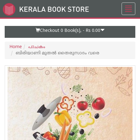
Toggl
Go
navig
to
Home
Page
Checkout 0
Book(s), -
Rs 0.00
Home
പാചകം
ബിരിയാണി മുതല്‍ തൈരുസാദം വരെ