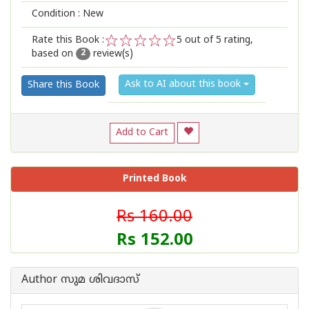
Condition : New
Rate this Book :
5
out of 5 rating,
based on
review(s)
1
2
3
4
5
2
Ask to AI about this book
Share this Book
Add to Cart
Printed Book
Rs 160.00
Rs 152.00
Author സുമ ശിവദാസ്