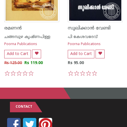
രമണ‌ന്‍
സുഖിക്കാ‌ന്‍ വേണ്ടി
ചങ്ങമ്പുഴ കൃഷ്ണപിള്ള
പി കേശവദേവ്‌
Poorna Publications
Poorna Publications
Add to Cart
Add to Cart
Rs 125.00
Rs 119.00
Rs 95.00
1
2
3
4
5
1
2
3
4
5
CONTACT