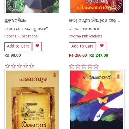
ഒരു സുന്ദരിയുടെ ആത്മകഥ
ഇന്ദ്രനീലം
എസ്‌ കെ പൊറ്റക്കാട്‌
പി കേശവദേവ്‌
Poorna Publications
Poorna Publications
Add to Cart
Add to Cart
Rs 90.00
Rs 260.00
Rs 247.00
1
2
3
4
5
1
2
3
4
5