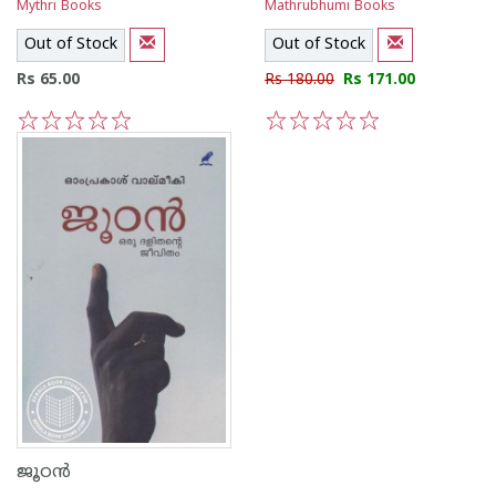
Mythri Books
Mathrubhumi Books
Out of Stock
Out of Stock
Rs 65.00
Rs 180.00
Rs 171.00
1
2
3
4
5
1
2
3
4
5
ജൂഠന്‍