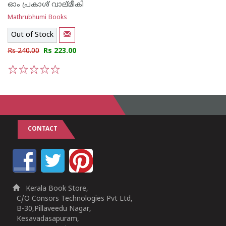
ഓം പ്രകാശ് വാല്മീകി
Mathrubhumi Books
Out of Stock
Rs 240.00
Rs 223.00
1
2
3
4
5
CONTACT
Kerala Book Store,
C/O Consors Technologies Pvt Ltd,
B-30,Pillaveedu Nagar,
Kesavadasapuram,