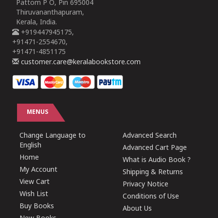
Pattom P O, Pin 695004
Thiruvananthapuram,
Kerala, India.
+919447945175,
+91471-2554670,
+91471-4851175
customer.care@keralabookstore.com
MENUS
Change Language to
Advanced Search
English
Advanced Cart Page
Home
What is Audio Book ?
My Account
Shipping & Returns
View Cart
Privacy Notice
Wish List
Conditions of Use
Buy Books
About Us