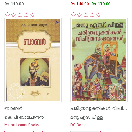
Rs 110.00
Rs 140.00
Rs 130.00
1
2
3
4
5
1
2
3
4
5
ചരിത്രവ്യക്തികൾ വിചിത്രസംഭവങ്ങൾ
ബാബര്‍
കെ പി ബാലചന്ദ്രന്‍
മനു എസ് പിള്ള
Mathrubhumi Books
DC Books