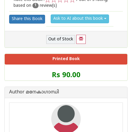
based on
review(s)
1
2
3
4
5
1
Ask to AI about this book
Share this Book
Out of Stock
Printed Book
Price
Rs 90.00
of
this
Book
Author മനേകാഗാന്ധി
is