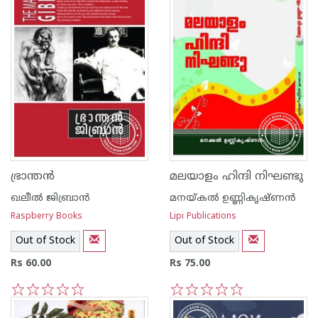
ഭ്രാന്തന്‍
മലയാളം ഹിന്ദി നിഘണ്ടു
ഖലീല്‍ ജിബ്രാന്‍
മനയ്‌കല്‍ ഉണ്ണികൃഷ്ണന്‍
Raspberry Books
Lipi Publications
Out of Stock
Out of Stock
Rs 60.00
Rs 75.00
1
2
3
4
5
1
2
3
4
5