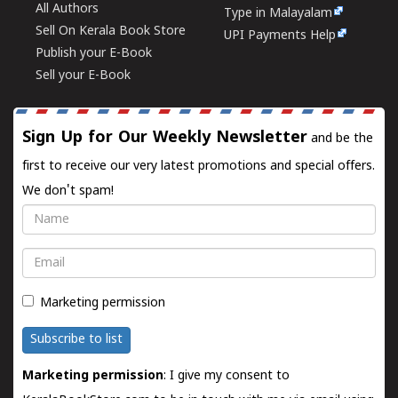
All Authors
Type in Malayalam
Sell On Kerala Book Store
UPI Payments Help
Publish your E-Book
Sell your E-Book
Sign Up for Our Weekly Newsletter
and be the
first to receive our very latest promotions and special offers.
We don't spam!
Name
Email
Marketing permission
Subscribe to list
Marketing permission
: I give my consent to