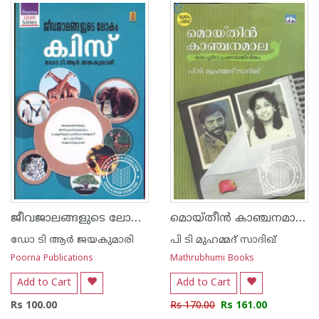
1
2
3
4
5
1
2
3
4
5
ജീവജാലങ്ങളുടെ ലോകം ക്വിസ്സ്
മൊയ്തീന്‍ കാഞ്ചനമാല -ഒരപൂര്‍വ പ്രണയജീവിതം
ഡോ ടി ആര്‍ ജയകുമാരി
പി ടി മുഹമ്മദ് സാദിഖ്‌
Poorna Publications
Mathrubhumi Books
Add to Cart
Add to Cart
Rs 100.00
Rs 170.00
Rs 161.00