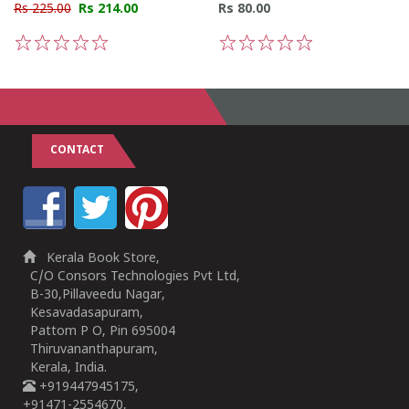
Rs 225.00
Rs 214.00
Rs 80.00
1
2
3
4
5
1
2
3
4
5
CONTACT
Kerala Book Store,
C/O Consors Technologies Pvt Ltd,
B-30,Pillaveedu Nagar,
Kesavadasapuram,
Pattom P O, Pin 695004
Thiruvananthapuram,
Kerala, India.
+919447945175,
+91471-2554670,