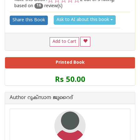
based on
review(s)
1
2
3
4
5
16
Ask to AI about this book
Share this Book
Add to Cart
Printed Book
Price
Rs 50.00
of
this
Book
Author റുക്സാന ജുറൈദ്
is