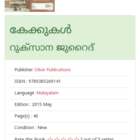
കേക്കുകള്‍
റുക്സാന ജുറൈദ്
Publisher :
Olive Publications
ISBN :
9789385269141
Language :
Malayalam
Edition :
2015 May
Page(s) :
40
Condition : New
Rate this Book :
2
out of 5 rating,