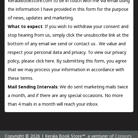
KeralaBookStore.com to be in touch with me via email using
the information I have provided in this form for the purpose
of news, updates and marketing.
What to expect
: If you wish to withdraw your consent and
stop hearing from us, simply click the unsubscribe link at the
bottom of any email we send or
contact us
. We value and
respect your personal data and privacy. To view our privacy
policy, please
click here.
By submitting this form, you agree
that we may process your information in accordance with
these terms.
Mail Sending Intervals
: We do sent marketing mails twice
a month, and if there are any special occasions. No more
than 4 mails in a month will reach your inbox.
Copyright © 2026 | Kerala Book Store™. a venturer of
Consors