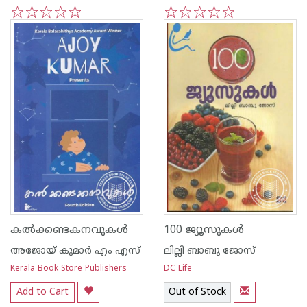
1
2
3
4
5
1
2
3
4
5
കല്‍ക്കണ്ടകനവുകള്‍
100 ജ്യൂസുകള്‍
അജോയ് കുമാര്‍ എം എസ്
ലില്ലി ബാബു ജോസ്
Kerala Book Store Publishers
DC Life
Add to Cart
Out of Stock