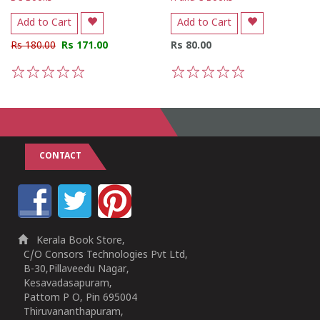
Add to Cart
Add to Cart
Rs 180.00
Rs 171.00
Rs 80.00
1
2
3
4
5
1
2
3
4
5
CONTACT
Kerala Book Store,
C/O Consors Technologies Pvt Ltd,
B-30,Pillaveedu Nagar,
Kesavadasapuram,
Pattom P O, Pin 695004
Thiruvananthapuram,