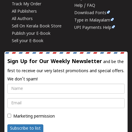
Track My Order
Help / FAQ
All Publishers
Download Fonts
All Authors
Type in Malayalam
Sell On Kerala Book Store
UPI Payments Help
Publish your E-Book
Sell your E-Book
Sign Up for Our Weekly Newsletter
and be the
first to receive our very latest promotions and special offers.
We don't spam!
Name
Email
Marketing permission
Subscribe to list