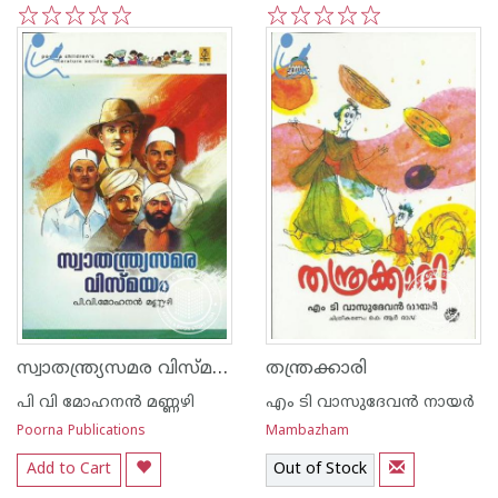
1
2
3
4
5
1
2
3
4
5
സ്വാതന്ത്ര്യസമര വിസ്മയം
തന്ത്രക്കാരി
പി വി മോഹനന്‍ മണ്ണഴി
എം ടി വാസുദേവന്‍ നായര്‍
Poorna Publications
Mambazham
Add to Cart
Out of Stock