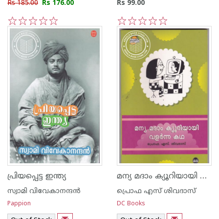
Rs 185.00
Rs 176.00
Rs 99.00
1
2
3
4
5
1
2
3
4
5
മന്യ മദാം ക്യൂറിയായി വളര്‍ന്ന കഥ
പ്രിയപ്പെട്ട ഇന്ത്യ
സ്വാമി വിവേകാനന്ദന്‍‌
പ്രൊഫ എസ് ശിവദാസ്
Pappion
DC Books