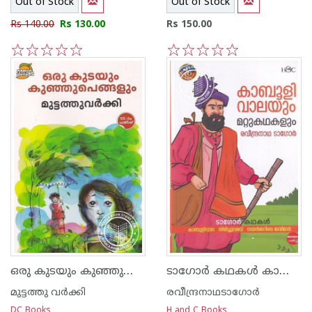
Out of Stock
Out of Stock
Rs 140.00
Rs 130.00
Rs 150.00
1
2
3
4
5
1
2
3
4
5
ഒരു കുടയും കുഞ്ഞുപെങ്ങളും
ടാഗോര്‍ കഥകള്‍ കാബുളിവാലയും മറ്റുകഥകളും
മുട്ടത്തു വര്‍ക്കി
രവീന്ദ്രനാഥടാഗോര്‍
DC Books
H and C Books