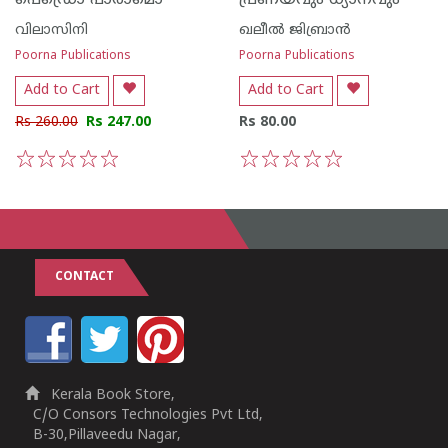
പെഡ്രൊ പാരാമൊ
പ്രണയവും ധ്യാനവും
വിലാസിനി
ഖലീല്‍ ജിബ്രാന്‍
Poorna Publications
Poorna Publications
Add to Cart
Add to Cart
Rs 260.00
Rs 247.00
Rs 80.00
1
2
3
4
5
1
2
3
4
5
CONTACT
Kerala Book Store,
C/O Consors Technologies Pvt Ltd,
B-30,Pillaveedu Nagar,