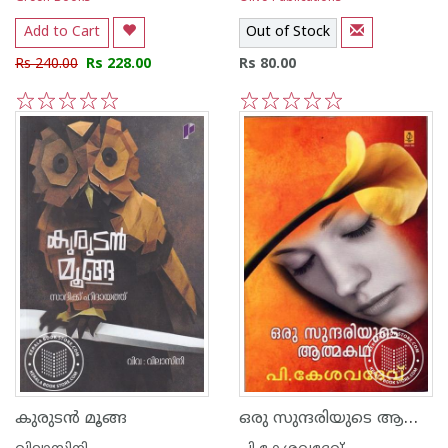
Add to Cart
Out of Stock
Rs 240.00
Rs 228.00
Rs 80.00
1
2
3
4
5
1
2
3
4
5
ഒരു സുന്ദരിയുടെ ആത്മകഥ
കുരുട‌ന്‍ മൂങ്ങ