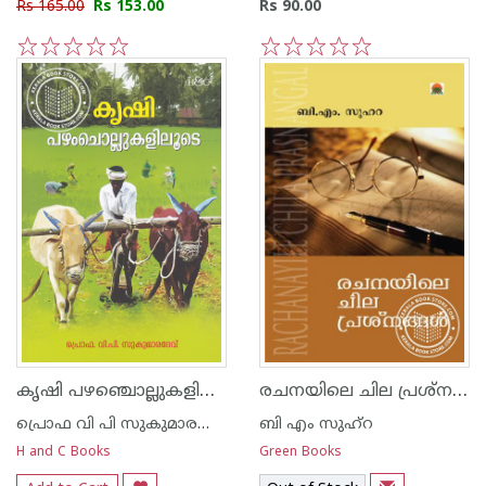
Rs 165.00
Rs 153.00
Rs 90.00
1
2
3
4
5
1
2
3
4
5
കൃഷി പഴഞ്ചൊല്ലുകളിലൂടെ
രചനയിലെ ചില പ്രശ്നങ്ങള്‍
പ്രൊഫ വി പി സുകുമാരദേവ്‌
ബി എം സുഹ്റ
H and C Books
Green Books