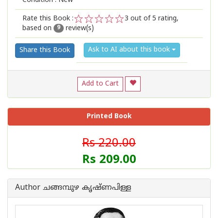
Condition : New
Rate this Book :
3
out of 5 rating,
based on
review(s)
1
2
3
4
5
9
Ask to AI about this book
Share this Book
Add to Cart
Printed Book
Rs 220.00
Rs 209.00
Author ചങ്ങമ്പുഴ കൃഷ്ണപിള്ള