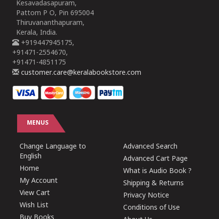
Kesavadasapuram,
Pattom P O, Pin 695004
Thiruvananthapuram,
Kerala, India.
+919447945175,
+91471-2554670,
+91471-4851175
customer.care@keralabookstore.com
MENUS
Change Language to
Advanced Search
English
Advanced Cart Page
Home
What is Audio Book ?
My Account
Shipping & Returns
View Cart
Privacy Notice
Wish List
Conditions of Use
Buy Books