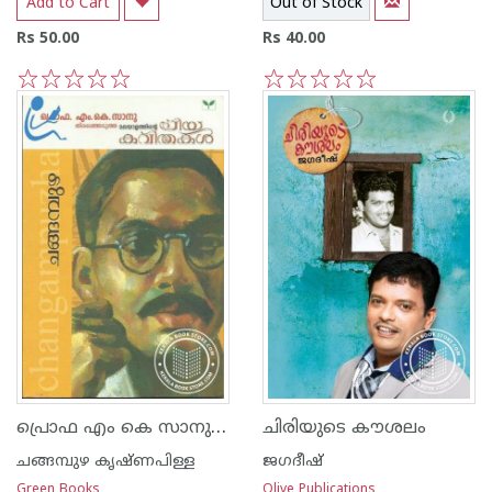
Add to Cart
Out of Stock
Rs 50.00
Rs 40.00
1
2
3
4
5
1
2
3
4
5
പ്രൊഫ എം കെ സാനു തിരഞ്ഞെടുത്ത മലയാളത്തിന്റെ പ്രിയ കവിതകള്‍
ചിരിയുടെ കൗശലം
ചങ്ങമ്പുഴ കൃഷ്ണപിള്ള
ജഗദീഷ്
Green Books
Olive Publications