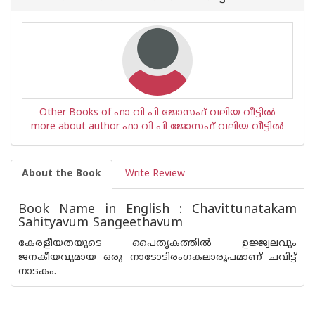
is
Other Books of ഫാ വി പി ജോസഫ് വലിയ വീട്ടില്‍
more about author ഫാ വി പി ജോസഫ് വലിയ വീട്ടില്‍
About the Book
Write Review
Book Name in English : Chavittunatakam
Sahityavum Sangeethavum
കേരളീയതയുടെ പൈതൃകത്തില്‍ ഉജ്ജ്വലവും
ജനകീയവുമായ ഒരു നാടോടിരംഗകലാരൂപമാണ് ചവിട്ട്
നാടകം.