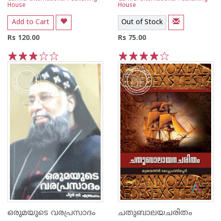
House
House
Add to Cart
Out of Stock
Rs 120.00
Rs 75.00
1
2
3
4
5
1
2
3
4
5
ഒരുമയുടെ വരപ്രസാദം
ചതുബാലയചരിതം