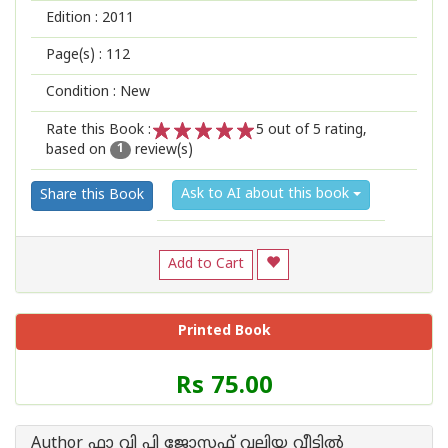
Edition :
2011
Page(s) :
112
Condition : New
Rate this Book :
5
out of 5 rating,
based on
review(s)
1
2
3
4
5
1
Ask to AI about this book
Share this Book
Add to Cart
Printed Book
Price
Rs 75.00
of
this
Book
Author ഫാ വി പി ജോസഫ് വലിയ വീട്ടില്‍