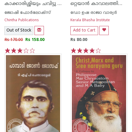
കാക്കാരിശ്ശിയും ചവിട്ടു നാടകവും
ഒറ്റയാന്‍ കാവാലത്തിന്റെ ജീവിതവും കലാസപര്യയും
ജോഷി ഫോര്‍ലോക്സ്
ഡോ ഉഷ രാജാ വാര്യര്‍
Chintha Publications
Kerala Bhasha Institute
Out of Stock
Add to Cart
Rs 170.00
Rs 158.00
Rs 80.00
1
2
3
4
5
1
2
3
4
5