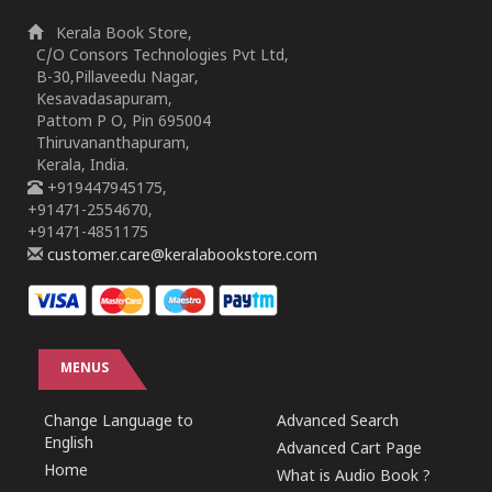
Kerala Book Store,
C/O Consors Technologies Pvt Ltd,
B-30,Pillaveedu Nagar,
Kesavadasapuram,
Pattom P O, Pin 695004
Thiruvananthapuram,
Kerala, India.
+919447945175,
+91471-2554670,
+91471-4851175
customer.care@keralabookstore.com
MENUS
Change Language to
Advanced Search
English
Advanced Cart Page
Home
What is Audio Book ?