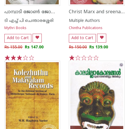
പാമ്പാടി ജോണ്‍ ജോസഫ്
Christ Marx and sreenarayana Guru A Colloquy By Philippose Mar Chrysostom Senior Metropolitan and M A Baby
ടി എച്ച് പി ചെന്താരശ്ശേരി
Multiple Authors
Mythri Books
Chintha Publications
Add to Cart
Add to Cart
Rs 155.00
Rs 147.00
Rs 150.00
Rs 139.00
1
2
3
4
5
1
2
3
4
5