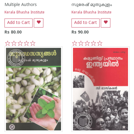
Multiple Authors
സുരേഷ് മുതുകുളം
Kerala Bhasha Institute
Kerala Bhasha Institute
Add to Cart
Add to Cart
Rs 80.00
Rs 90.00
1
2
3
4
5
1
2
3
4
5