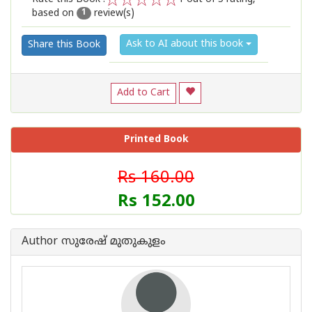
based on
review(s)
1
2
3
4
5
1
Ask to AI about this book
Share this Book
Add to Cart
Printed Book
Rs 160.00
Rs 152.00
Author സുരേഷ് മുതുകുളം