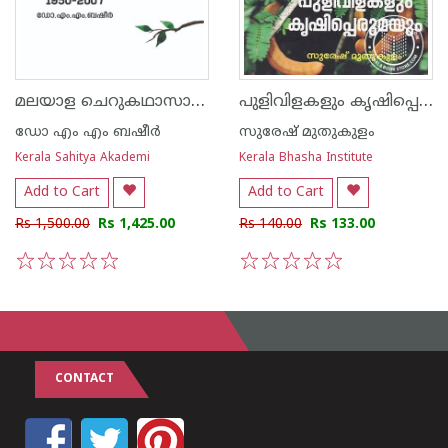
മലയാള ചെറുകഥാസാഹിത്യ ചരിത്രം 1950 - 2007
പുളിവിളകളും കൃഷിപ്പെരുമയും
ഡോ എം എം ബഷീര്‍
സുരേഷ് മുതുകുളം
Kerala Sahitya Akademi
Kerala Bhasha Institute
Add to Cart
Add to Cart
Rs 1,500.00
Rs 1,425.00
Rs 140.00
Rs 133.00
1
2
3
4
5
1
2
3
4
5
CONTACT