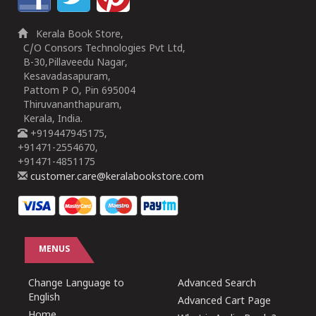
Kerala Book Store,
C/O Consors Technologies Pvt Ltd,
B-30,Pillaveedu Nagar,
Kesavadasapuram,
Pattom P O, Pin 695004
Thiruvananthapuram,
Kerala, India.
+919447945175,
+91471-2554670,
+91471-4851175
customer.care@keralabookstore.com
MENUS
Change Language to
Advanced Search
English
Advanced Cart Page
Home