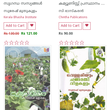
കമ്യൂണിസ്റ്റ് പ്രസ്ഥാനം ഇന്ത്യയില്‍
സുഗന്ധ സസ്യങ്ങള്‍
സുരേഷ് മുതുകുളം
സി ഭാസ്കരന്‍
Kerala Bhasha Institute
Chintha Publications
Add to Cart
Add to Cart
Rs 130.00
Rs 121.00
Rs 90.00
1
2
3
4
5
1
2
3
4
5