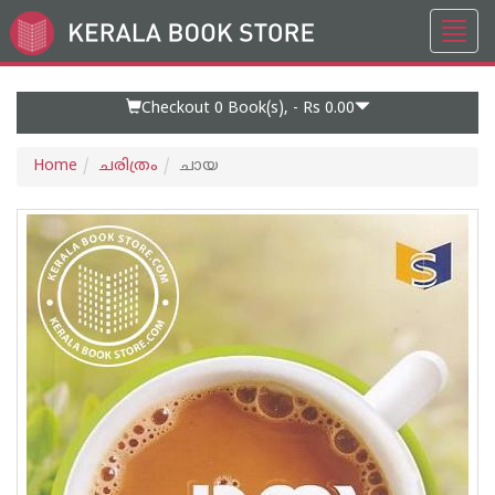
Toggl
Go
navig
to
Home
Page
Checkout 0
Book(s), -
Rs 0.00
Home
ചരിത്രം
ചായ