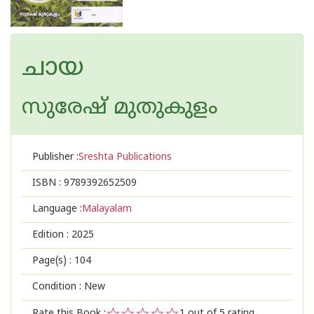
ചായ
സുരേഷ് മുതുകുളം
Publisher :
Sreshta Publications
ISBN :
9789392652509
Language :
Malayalam
Edition :
2025
Page(s) :
104
Condition : New
Rate this Book :
1
out of 5 rating,