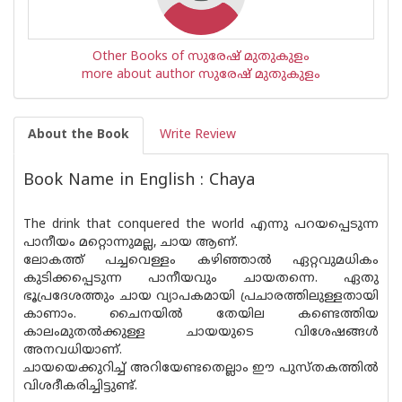
Other Books of സുരേഷ് മുതുകുളം
more about author സുരേഷ് മുതുകുളം
About the Book
Write Review
Book Name in English : Chaya
The drink that conquered the world എന്നു പറയപ്പെടുന്ന
പാനീയം മറ്റൊന്നുമല്ല, ചായ ആണ്.
ലോകത്ത് പച്ചവെള്ളം കഴിഞ്ഞാൽ ഏറ്റവുമധികം
കുടിക്കപ്പെടുന്ന പാനീയവും ചായതന്നെ. ഏതു
ഭൂപ്രദേശത്തും ചായ വ്യാപകമായി പ്രചാരത്തിലുള്ളതായി
കാണാം. ചൈനയിൽ തേയില കണ്ടെത്തിയ
കാലംമുതൽക്കുള്ള ചായയുടെ വിശേഷങ്ങൾ
അനവധിയാണ്.
ചായയെക്കുറിച്ച് അറിയേണ്ടതെല്ലാം ഈ പുസ്‌തകത്തിൽ
വിശദീകരിച്ചിട്ടുണ്ട്.