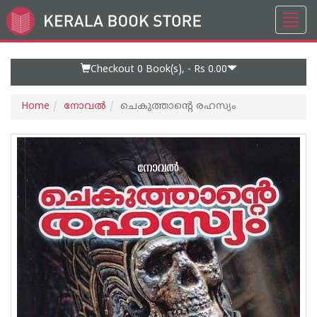
Toggl
Go
navig
to
Home
Page
Checkout 0
Book(s), -
Rs 0.00
Home
നോവല്‍
ചെകുത്താന്റെ രഹസ്യം