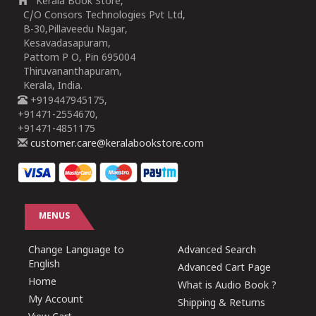
Kerala Book Store,
C/O Consors Technologies Pvt Ltd,
B-30,Pillaveedu Nagar,
Kesavadasapuram,
Pattom P O, Pin 695004
Thiruvananthapuram,
Kerala, India.
+919447945175,
+91471-2554670,
+91471-4851175
customer.care@keralabookstore.com
MENUS
Change Language to
Advanced Search
English
Advanced Cart Page
Home
What is Audio Book ?
My Account
Shipping & Returns