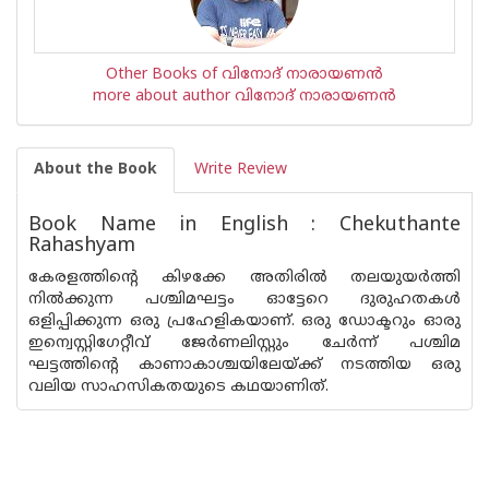
Other Books of വിനോദ് നാരായണന്‍
more about author വിനോദ് നാരായണന്‍
About the Book
Write Review
Book Name in English : Chekuthante
Rahashyam
കേരളത്തിന്റെ കിഴക്കേ അതിരില്‍ തലയുയര്‍ത്തി
നില്‍ക്കുന്ന പശ്ചിമഘട്ടം ഓട്ടേറെ ദുരുഹതകള്‍
ഒളിപ്പിക്കുന്ന ഒരു പ്രഹേളികയാണ്. ഒരു ഡോക്ടറും ഓരു
ഇന്വെസ്റ്റിഗേറ്റീവ് ജേര്‍ണലിസ്റ്റും ചേര്‍ന്ന് പശ്ചിമ
ഘട്ടത്തിന്റെ കാണാകാശ്ചയിലേയ്ക്ക് നടത്തിയ ഒരു
വലിയ സാഹസികതയുടെ കഥയാണിത്.