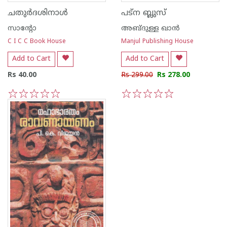
ചതുര്‍ദശിനാള്‍
പട്ന ബ്ലുസ്
സാന്റോ
അബ്ദുള്ള ഖാന്‍
C I C C Book House
Manjul Publishing House
Add to Cart
Add to Cart
Rs 40.00
Rs 299.00
Rs 278.00
1
2
3
4
5
1
2
3
4
5