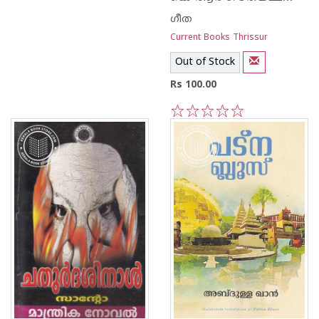
ഗീത
Current Books Thrissur
Out of Stock
Rs 100.00
1
2
3
4
5