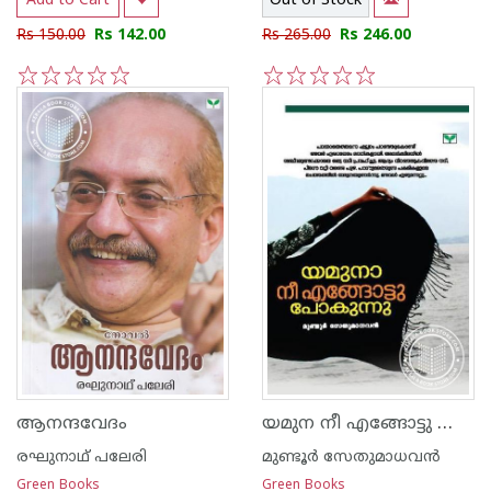
Add to Cart
Out of Stock
Rs 150.00
Rs 142.00
Rs 265.00
Rs 246.00
1
2
3
4
5
1
2
3
4
5
യമുന നീ എങ്ങോട്ടു പോകുന്നു
ആനന്ദവേദം
രഘുനാഥ് പലേരി
മുണ്ടൂര്‍ സേതുമാധവന്‍
Green Books
Green Books