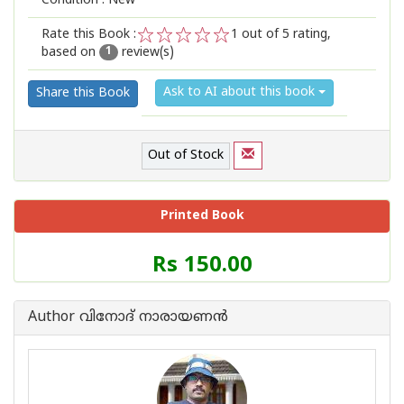
Condition : New
Rate this Book :
1
out of 5 rating,
based on
review(s)
1
2
3
4
5
1
Ask to AI about this book
Share this Book
Out of Stock
Printed Book
Price
Rs 150.00
of
this
Book
Author വിനോദ് നാരായണന്‍
is