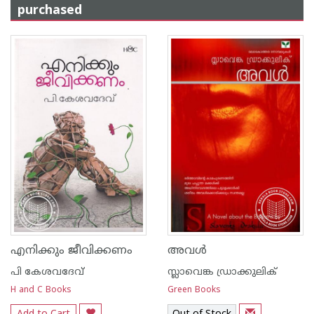
purchased
എനിക്കും ജീവിക്കണം
അവള്‍
പി കേശവദേവ്‌
സ്ലാവെങ്ക ഡ്രാക്കുലിക്
H and C Books
Green Books