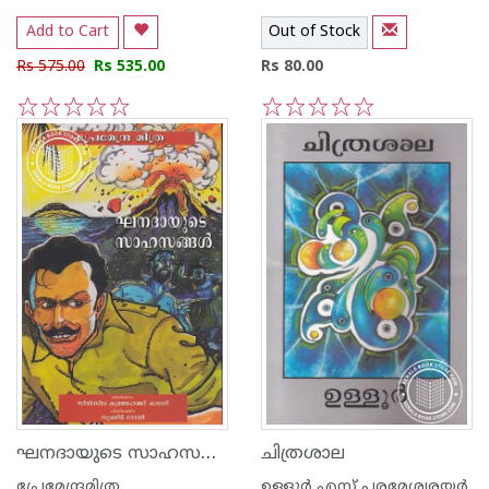
Add to Cart
Out of Stock
Rs 575.00
Rs 535.00
Rs 80.00
1
2
3
4
5
1
2
3
4
5
ഘനദായുടെ സാഹസങ്ങള്‍
ചിത്രശാല
പ്രേമേന്ദ്രമിത്ര
ഉള്ളൂര്‍ എസ് പരമേശ്വരയ്യര്‍