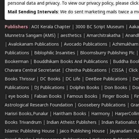
personal data and privacy. To view our privacy policy, please
clic
Mail Sending Intervals
: We do sent marketing mails twice a mo
Publishers
:
AOI Kerala Chapter
|
3000 BC Script Museum
|
Aaka
Munnetra Sangam (AMS)
|
aesthetics
|
Amarchitrakatha
|
Anand
|
Avalokanam Publications
|
Avocado Publications
|
Azhimukham
Publications
|
Biblophilic Insanities
|
Bloomsburry Publishing Plc
Bookerman
|
Bouddhikam Books And Publications
|
Buddha Boo
Chavara Central Secretariat
|
Chintha Publications
|
CISSA
|
Clic
Books Thrissur
|
DC Books
|
DC Life
|
DeeBee Publications
|
De
Publications
|
DJ Publications
|
Dolphin Books
|
Don Books
|
Don
|
eye books
|
Fabian Books
|
Famous Books
|
Finger Books
|
Fi
Astrological Research Foundation
|
Goosebery Publications
|
Gra
Harisri Books,Punalur
|
Haritham Books
|
Harmony
|
HarperCollin
Books Trivandrum
|
Indian Atheist Publishers
|
Indian Rationalist 
Islamic Publishing House
|
Jaico Publishing House
|
Jayanadam Pub