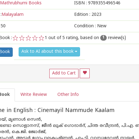
Mathrubhumi Books
ISBN :
9789355496546
:
Malayalam
Edition :
2023
150
Condition : New
Book :
1
out of 5 rating, based on
review(s)
1
1
2
3
4
5
Ask to AI about this book
 Book
Add to Cart
Book
Write Review
Other Info
e in English : Cinemayil Nammude Kaalam
യ്, മൃണാള്‍ സെന്‍,
്ടാ സൊളാനസ്, ജീന്‍ ലുക് ഗൊദാര്‍ദ്, ചിന്ത രവീന്ദ്രന്‍, പി.എ. ബക
രന്‍, കെ.ജി. ജോര്‍ജ്,
ോഹന്‍, അടൂര്‍ ഗോപാലകൃഷ്ണന്‍, എം.ടി. വാസുദേവന്‍ നായര്‍,