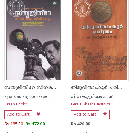
സത്യജിത് റേ സിനിമയും ജീവിതവും
തിരുവിതാംകൂര്‍ ചരിത്രം - പി ശങ്കുണ്ണി മേനോന്‍
എം കെ ചന്ദ്രശേഖരന്‍
പി ശങ്കുണ്ണിമേനോന്‍
Green Books
Kerala Bhasha Institute
Add to Cart
Add to Cart
Rs 185.00
Rs 172.00
Rs 420.00