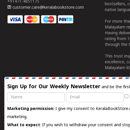
+91471-4851175
bestsellers, 
customer.care@keralabookstore.com
native langua
For more tha
Malayalam re
Having deliv
rating from 
through the t
This trust in
excellence, c
Malayalam lit
Sign Up for Our Weekly Newsletter
and be the firs
Name
Email
Marketing permission
: I give my consent to KeralaBookStore.
marketing.
What to expect
: If you wish to withdraw your consent and stop