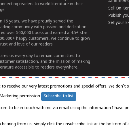
All Authors
connecting readers to world literature in their
Sell On Ke
ge.
Publish yo
n 15 years, we have proudly served the
Sell your 
ading community with passion and dedication.
ered over 500,000 books and earned a 4.5+ star
100,000+ happy customers, we continue to grow
rust and love of our readers.
spires us every day to remain committed to
ustomer satisfaction, and the mission of making
erature accessible to readers everywhere.
t to receive our very latest promotions and special offers. We don't 
Marketing permission
Subscribe to list
com to be in touch with me via email using the information I have pr
 hearing from us, simply click the unsubscribe link at the bottom of