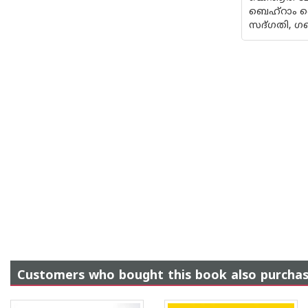
ബെഹ്‌റാം ബ
സദ്ഗതി, ഗണശ
Customers who bought this book also purcha