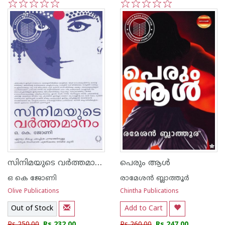
1
2
3
4
5
1
2
3
4
5
സിനിമയുടെ വര്‍ത്തമാനം
പെരും ആള്‍
ഒ കെ ജോണി
രാമേശന്‍ ബ്ലാത്തൂര്‍
Olive Publications
Chintha Publications
Out of Stock
Add to Cart
Rs 250.00
Rs 232.00
Rs 260.00
Rs 247.00