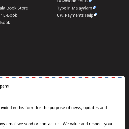
Download Fonts
rala Book Store
Type in Malayalam
ur E-Book
UPI Payments Help
E-Book
spam!
ovided in this form for the purpose of news, updates and
 any email we send or
contact us
. We value and respect your