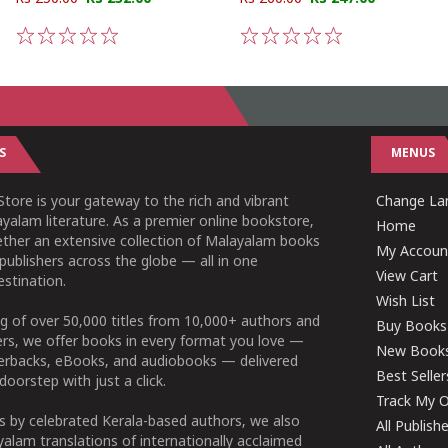
1
2
3
4
5
1
2
3
4
5
S
MENUS
tore is your gateway to the rich and vibrant
Change Lan
yalam literature. As a premier online bookstore,
Home
ether an extensive collection of Malayalam books
My Accoun
publishers across the globe — all in one
View Cart
stination.
Wish List
g of over 50,000 titles from 10,000+ authors and
Buy Books
ers, we offer books in every format you love —
New Book
perbacks, eBooks, and audiobooks — delivered
Best Seller
doorstep with just a click.
Track My O
 by celebrated Kerala-based authors, we also
All Publish
alam translations of internationally acclaimed