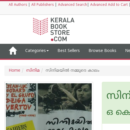
All Authors
|
All Publishers
|
Advanced Search
|
Advanced Add to Cart
Categories
Best Sellers
Browse Books
Ne
Home
സിനിമ
സിനിമയിൽ നമ്മുടെ കാലം
സിന
ഒ ക