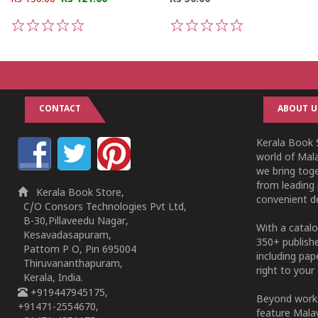
1
2
3
4
5
1
2
3
4
5
CONTACT
ABOUT U
Kerala Book S
world of Mala
we bring tog
from leading 
Kerala Book Store,
convenient de
C/O Consors Technologies Pvt Ltd,
B-30,Pillaveedu Nagar,
With a catalo
Kesavadasapuram,
350+ publish
Pattom P O, Pin 695004
including pa
Thiruvananthapuram,
right to your 
Kerala, India.
+919447945175,
Beyond works
+91471-2554670,
feature Malay