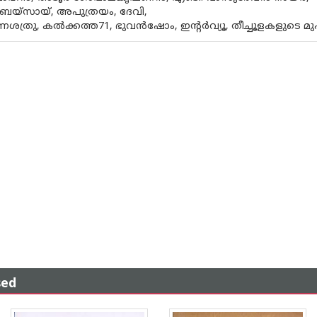
െയ്‌സായ്, അപുത്രയം, ദേവി,
ത്രു, കല്‍ക്കത്ത71, ഭുവന്‍ഷോം, ഇന്റര്‍വ്യൂ, തീച്ചൂളകളുടെ മു
sed