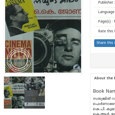
Publisher :
Language 
Page(s) :
Rate this 
Share this
About the 
Book Nam
സത്യജിത് റാ
ഫെര്‍ണാണ്ടേണ
കെ.പി. കുമാ
കെ.ആര്‍. മ