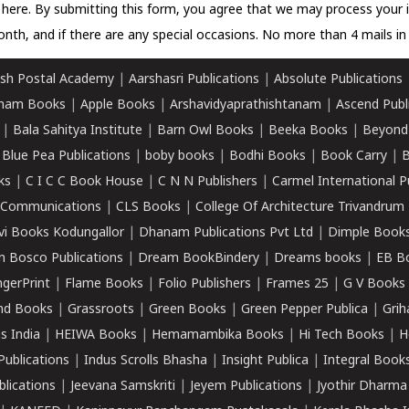
k here.
By submitting this form, you agree that we may process your 
nth, and if there are any special occasions. No more than 4 mails in 
sh Postal Academy
|
Aarshasri Publications
|
Absolute Publications
ham Books
|
Apple Books
|
Arshavidyaprathishtanam
|
Ascend Publ
|
Bala Sahitya Institute
|
Barn Owl Books
|
Beeka Books
|
Beyond
|
Blue Pea Publications
|
boby books
|
Bodhi Books
|
Book Carry
|
B
ks
|
C I C C Book House
|
C N N Publishers
|
Carmel International P
k Communications
|
CLS Books
|
College Of Architecture Trivandrum
vi Books Kodungallor
|
Dhanam Publications Pvt Ltd
|
Dimple Book
 Bosco Publications
|
Dream BookBindery
|
Dreams books
|
EB B
ngerPrint
|
Flame Books
|
Folio Publishers
|
Frames 25
|
G V Books
nd Books
|
Grassroots
|
Green Books
|
Green Pepper Publica
|
Grih
s India
|
HEIWA Books
|
Hemamambika Books
|
Hi Tech Books
|
H
Publications
|
Indus Scrolls Bhasha
|
Insight Publica
|
Integral Book
lications
|
Jeevana Samskriti
|
Jeyem Publications
|
Jyothir Dharma