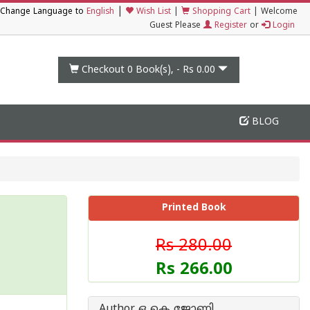
|
Change Language to
English
Wish List
|
Shopping Cart
|
Welcome
Guest Please
Register
or
Login
Checkout 0
Book(s), -
Rs 0.00
BLOG
Printed Book
Rs 280.00
Rs 266.00
Author ഒ കെ ജോണി