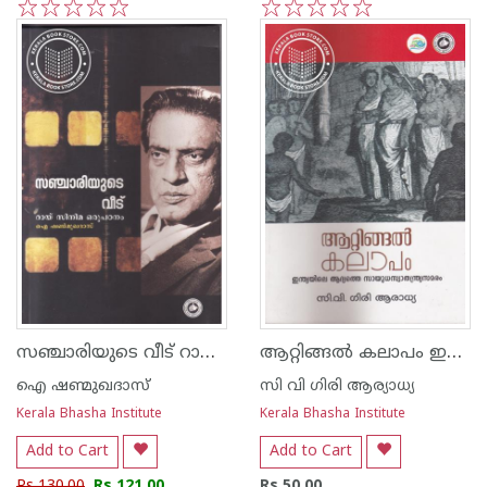
1
2
3
4
5
1
2
3
4
5
സഞ്ചാരിയുടെ വീട് റായ് സിനിമയുടെ പഠനം
ആറ്റിങ്ങല്‍ കലാപം ഇന്ത്യയിലെ ആദ്യത്തെ സായുധ സ്വതന്ത്ര്യസമരം
ഐ ഷണ്മുഖദാസ്
സി വി ഗിരി ആര്യാധ്യ
Kerala Bhasha Institute
Kerala Bhasha Institute
Add to Cart
Add to Cart
Rs 130.00
Rs 121.00
Rs 50.00