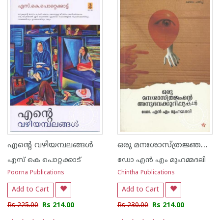
ഒരു മനഃശാസ്ത്രജ്ഞന്റെ അനുഭവക്കുറിപ്പുകള്‍
എന്റെ വഴിയമ്പലങ്ങള്‍
എസ്‌ കെ പൊറ്റക്കാട്‌
ഡോ എ‌ന്‍ എം മുഹമ്മദലി
Poorna Publications
Chintha Publications
Add to Cart
Add to Cart
Rs 225.00
Rs 214.00
Rs 230.00
Rs 214.00