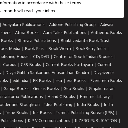
information in accordance with these terms.
a month will reach your inbox.
|
Adayalam Publications
|
Addone Publishing Group
|
Adivasi
ishers
|
Atma Books
|
Aura Tales Publications
|
Authentic Books
 Books
|
Bhairavi Publications
|
Bhaktivedanta Book Trust
ook Media
|
Book Plus
|
Book Worm
|
BookBerry India
|
ublishing House
|
CD/DVD
|
Centre for South Indian Studies
|
|
Corpus
|
CSS Books
|
Current Books Kottayam
|
Current
s
|
Divya Gahbh Sankar and Anusandhan Kendra
|
Divyaverse
ooks
|
editindia
|
EK Books
|
eka
|
era Books
|
Evergreen Books
|
Ganga Books
|
Genius Books
|
Geo Books
|
Girijakumaran
astasrama Publications
|
H and C Books
|
Hammer Library
|
odder and Stoughton
|
Idea Publishing
|
India Books
|
India
s
|
Irene Books
|
Iris Books
|
Islamic Publishing Bureau (IPB)
|
 Publications
|
K P V Communications
|
K'ZERO PUBLICATION
|