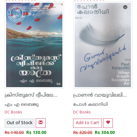
1
2
3
4
5
1
2
3
4
5
ക്രിസ്തുമസ് ദ്വീപിലേക്ക് ഒരു യാത്ര
പ്രാണന്‍ വായുവിലലിയുമ്പോള്‍
എം എ ബൈജു
പോള്‍ കലാനിധി
DC Books
DC Books
Out of Stock
Add to Cart
Rs 140.00
Rs 130.00
Rs 320.00
Rs 304.00