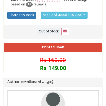
based on
review(s)
1
2
3
4
5
18
Ask to AI about this book
Share this Book
Out of Stock
Printed Book
Rs 160.00
Rs 149.00
Author അജിജേഷ് പച്ചാട്ട്