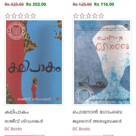
Rs 325.00
Rs 302.00
Rs 125.00
Rs 116.00
1
2
3
4
5
1
2
3
4
5
കലിപാകം
പൊനോന്‍ ഗോംബെ
രാജീവ് ശിവശങ്കര്‍
ജുനൈദ് അബൂബക്കര്‍
DC Books
DC Books