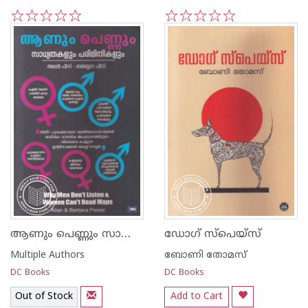
1
2
3
4
5
1
2
3
4
5
ആണും പെണ്ണും സാധ്യതകളും പരിമിതികളും
ഡോഗ് സ്പെയ്സ്
Multiple Authors
ബോണി തോമസ്
DC Books
DC Books
Out of Stock
Add to Cart