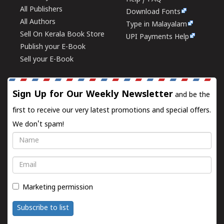
All Publishers
Download Fonts
All Authors
Type in Malayalam
Sell On Kerala Book Store
UPI Payments Help
Publish your E-Book
Sell your E-Book
Sign Up for Our Weekly Newsletter
and be the
first to receive our very latest promotions and special offers.
We don't spam!
Name
Email
Marketing permission
Subscribe to list