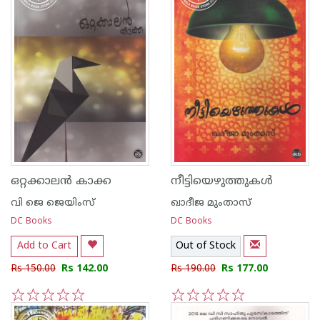
ഒറ്റക്കാല‌ന്‍ കാക്ക
നീട്ടിയെഴുത്തുകള്‍
വി ജെ ജെയിംസ്‌
ഖാദീജ മുംതാസ്
DC Books
DC Books
Add to Cart
Out of Stock
Rs 150.00
Rs 142.00
Rs 190.00
Rs 177.00
1
2
3
4
5
1
2
3
4
5