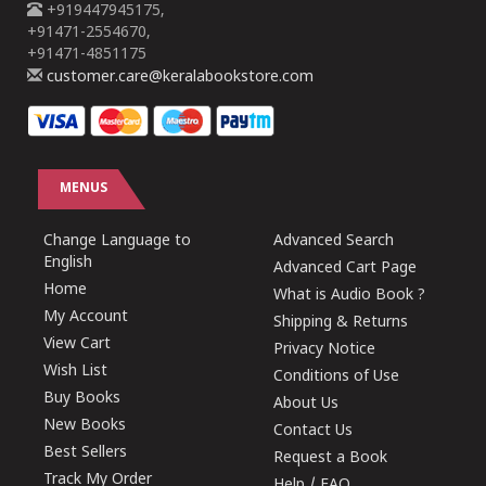
+919447945175,
+91471-2554670,
+91471-4851175
customer.care@keralabookstore.com
MENUS
Change Language to
Advanced Search
English
Advanced Cart Page
Home
What is Audio Book ?
My Account
Shipping & Returns
View Cart
Privacy Notice
Wish List
Conditions of Use
Buy Books
About Us
New Books
Contact Us
Best Sellers
Request a Book
Track My Order
Help / FAQ