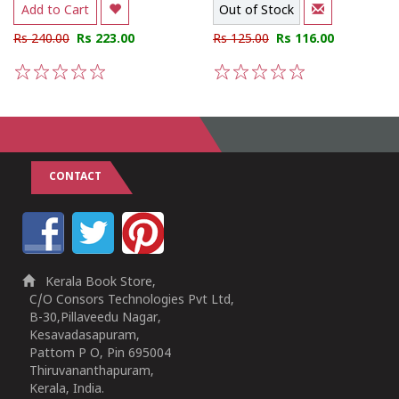
Add to Cart
Out of Stock
Rs 240.00
Rs 223.00
Rs 125.00
Rs 116.00
1
2
3
4
5
1
2
3
4
5
CONTACT
Kerala Book Store,
C/O Consors Technologies Pvt Ltd,
B-30,Pillaveedu Nagar,
Kesavadasapuram,
Pattom P O, Pin 695004
Thiruvananthapuram,
Kerala, India.