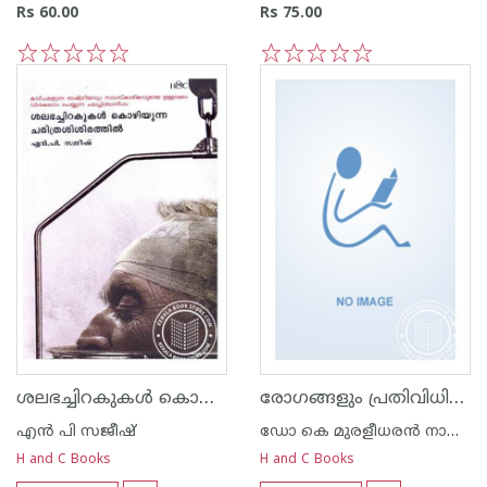
Rs 60.00
Rs 75.00
1
2
3
4
5
1
2
3
4
5
ശലഭച്ചിറകുകള്‍ കൊഴിയുന്ന ചരിത്രശിശിരത്തില്‍
രോഗങ്ങളും പ്രതിവിധികളും
എന്‍ പി സജീഷ്‌
ഡോ കെ മുരളീധരന്‍ നായര്‍ വെള്ളയമ്പലം
H and C Books
H and C Books