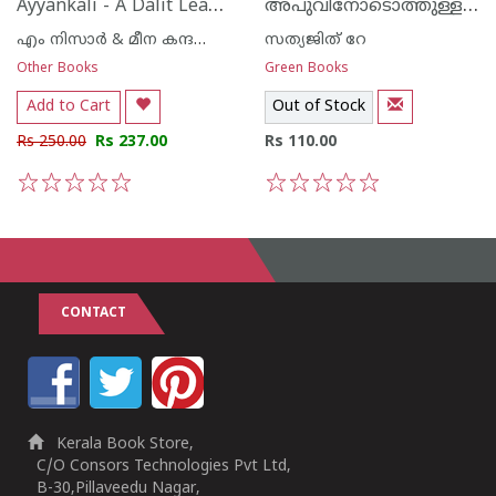
Ayyankali - A Dalit Leader of Organic Protest
അപുവിനോടൊത്തുള്ള എന്റെ ദിനങ്ങള്‍
എം നിസാര്‍ & മീന കന്ദസ്വാമി
സത്യജിത് റേ
Other Books
Green Books
Add to Cart
Out of Stock
Rs 250.00
Rs 237.00
Rs 110.00
1
2
3
4
5
1
2
3
4
5
CONTACT
Kerala Book Store,
C/O Consors Technologies Pvt Ltd,
B-30,Pillaveedu Nagar,