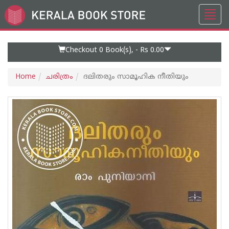
Toggl
Go
navig
to
Home
Page
Checkout 0
Book(s), -
Rs 0.00
Home
ചരിത്രം
ദലിതരും സാമൂഹിക നീതിയും