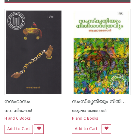
സംസ്കൃതിയും നീതിശാസ്ത്രവും
നന്ദഹാസം
നന്ദ‌ കിഷോര്‍
ആഷാ മേനോന്‍
H and C Books
H and C Books
Add to Cart
Add to Cart