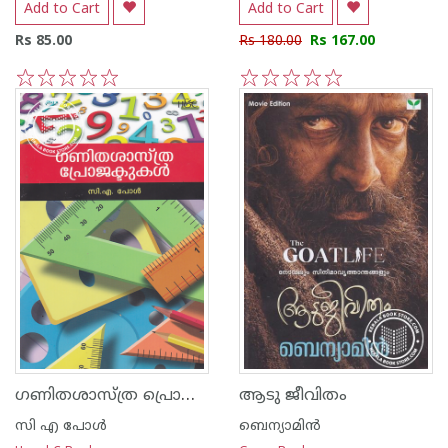
Add to Cart
Add to Cart
Rs 85.00
Rs 180.00
Rs 167.00
1
2
3
4
5
1
2
3
4
5
ഗണിതശാസ്ത്ര പ്രൊജക്ടുകള്‍
ആടു ജീവിതം
സി എ പോള്‍
ബെന്യാമിന്‍