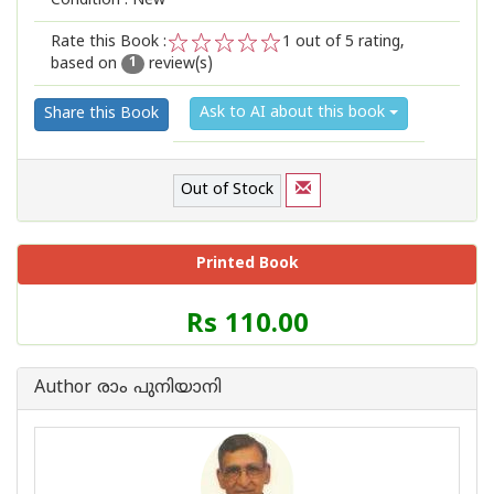
Condition : New
Rate this Book :
1
out of 5 rating,
based on
review(s)
1
2
3
4
5
1
Ask to AI about this book
Share this Book
Out of Stock
Printed Book
Price
Rs 110.00
of
this
Book
Author രാം പുനിയാനി
is