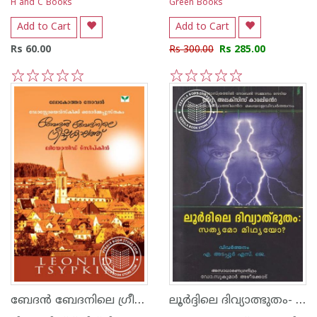
H and C Books
Green Books
Add to Cart
Add to Cart
Rs 60.00
Rs 300.00
Rs 285.00
1
2
3
4
5
1
2
3
4
5
ബേദ‌ന്‍ ബേദനിലെ ഗ്രീഷ്മകാലത്ത്
ലൂര്‍ദ്ദിലെ ദിവ്യാത്ഭുതം- സത്യമോ മിഥ്യയോ