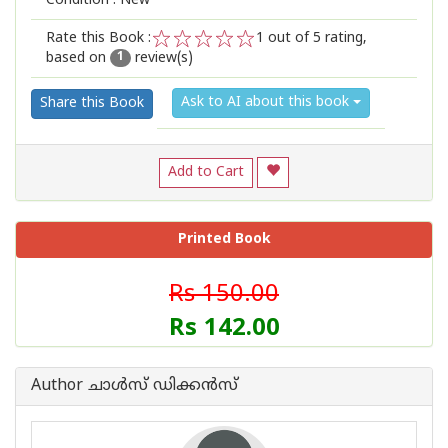
Condition : New
Rate this Book :
1
out of 5 rating,
based on
review(s)
1
2
3
4
5
1
Ask to AI about this book
Share this Book
Add to Cart
Printed Book
Rs 150.00
Rs 142.00
Author ചാള്‍സ് ഡിക്കന്‍സ്