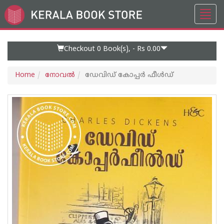
Toggl
Go
navig
to
Home
Page
Checkout 0
Book(s), -
Rs 0.00
Home
നോവല്‍
ഡേവിഡ് കോപ്പര്‍ ഫീള്‍ഡ്