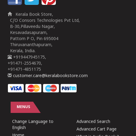
Kerala Book Store,
C/O Consors Technologies Pvt Ltd,
B-30,Pillaveedu Nagar,
Kesavadasapuram,
Pattom P O, Pin 695004
Thiruvananthapuram,
Kerala, India.
+919447945175,
+91471-2554670,
+91471-4851175
customer.care@keralabookstore.com
MENUS
Change Language to
Advanced Search
English
Advanced Cart Page
Home