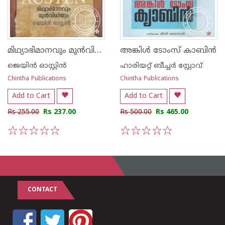
മിഥ്യാഭിമാനവും മുന്‍വിധിയും -പ്രൈഡ് ആ‌ന്‍ഡ് പ്രെജുഡീസ്
അങ്കിള്‍ ടോംസ് കാബി‌ന്‍
ജെയിന്‍ ഓസ്റ്റിന്‍
ഹാരിയറ്റ് ബീച്ചര്‍ സ്റ്റോവ്
Chintha Publications
Chintha Publications
Add to Cart
Add to Cart
Rs 255.00
Rs 237.00
Rs 500.00
Rs 465.00
1
2
3
4
5
1
2
3
4
5
CONTACT