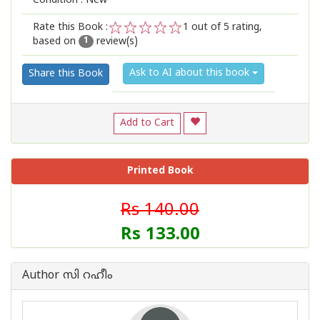
Condition : New
Rate this Book :
1
out of 5 rating,
based on
review(s)
1
2
3
4
5
1
Ask to AI about this book
Share this Book
Add to Cart
Printed Book
Rs 140.00
Rs 133.00
Author സി റഹീം