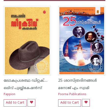
ലോകപ്രശത്ഥ ഡിറ്റക്റ്റീവ് കഥകള്‍
25 ശാസ്ത്രദിനങ്ങള്‍
ഒലിവ് പുബ്ലികേഷ‌ന്‍സ്
മനോജ് എം സ്വാമി
Pappion
Poorna Publications
Add to Cart
Add to Cart