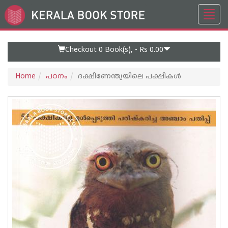
Toggl
Go
navig
to
Home
Page
Checkout 0
Book(s), -
Rs 0.00
Home
പഠനം
ദക്ഷിണേന്ത്യയിലെ പക്ഷികള്‍