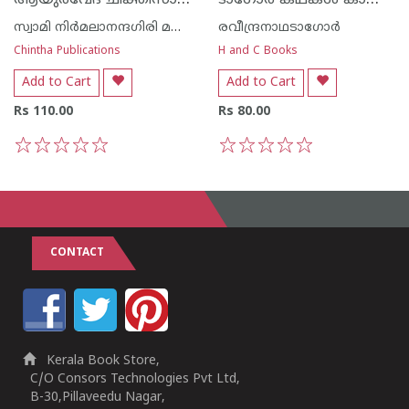
സ്വാമി നിര്‍മലാനന്ദഗിരി മഹരാജ്‌
രവീന്ദ്രനാഥടാഗോര്‍
Chintha Publications
H and C Books
Add to Cart
Add to Cart
Rs 110.00
Rs 80.00
1
2
3
4
5
1
2
3
4
5
CONTACT
Kerala Book Store,
C/O Consors Technologies Pvt Ltd,
B-30,Pillaveedu Nagar,