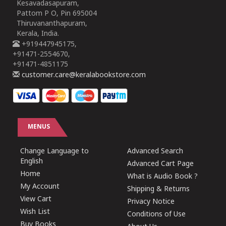
Kesavadasapuram,
Pattom P O, Pin 695004
Thiruvananthapuram,
Kerala, India.
+919447945175,
+91471-2554670,
+91471-4851175
customer.care@keralabookstore.com
MENUS
Change Language to
Advanced Search
English
Advanced Cart Page
Home
What is Audio Book ?
My Account
Shipping & Returns
View Cart
Privacy Notice
Wish List
Conditions of Use
Buy Books