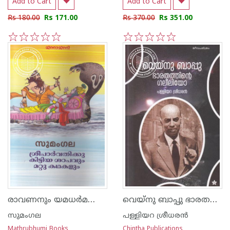
Add to Cart
Add to Cart
Rs 180.00
Rs 171.00
Rs 370.00
Rs 351.00
1
2
3
4
5
1
2
3
4
5
രാവണനും യമധര്‍മനും മറ്റു കഥകളും
വെയ്നു ബാപ്പു ഭാരതത്തിന്റെ ഗലീലിയോ
സുമംഗല
പള്ളിയറ ശ്രീധര‌ന്‍
Mathrubhumi Books
Chintha Publications