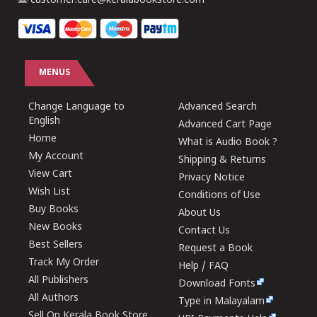
customer.care@keralabookstore.com
MENUS
Change Language to
Advanced Search
English
Advanced Cart Page
Home
What is Audio Book ?
My Account
Shipping & Returns
View Cart
Privacy Notice
Wish List
Conditions of Use
Buy Books
About Us
New Books
Contact Us
Best Sellers
Request a Book
Track My Order
Help / FAQ
All Publishers
Download Fonts
All Authors
Type in Malayalam
Sell On Kerala Book Store