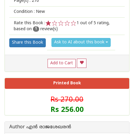
Page(s) :
210
Condition : New
Rate this Book :
1
out of 5 rating,
based on
review(s)
1
2
3
4
5
1
Ask to AI about this book
Share this Book
Add to Cart
Printed Book
Rs 270.00
Rs 256.00
Author എന്‍ രാജശേഖരന്‍