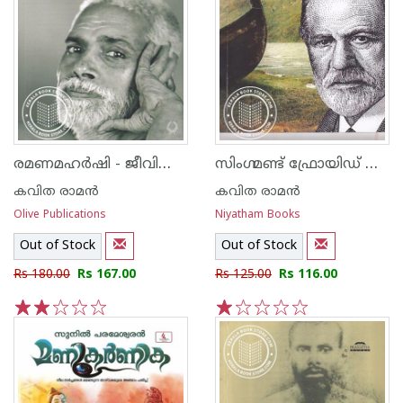
രമണമഹർഷി - ജീവിതം ദർശനം വചനങ്ങൾ
സിംഗ്മണ്ട് ഫ്രോയിഡ് ധ്രുവദേശ രാത്രിയിലെ സൂര്യോദയം
കവിത രാമന്‍
കവിത രാമന്‍
Olive Publications
Niyatham Books
Out of Stock
Out of Stock
Rs 180.00
Rs 167.00
Rs 125.00
Rs 116.00
1
2
3
4
5
1
2
3
4
5