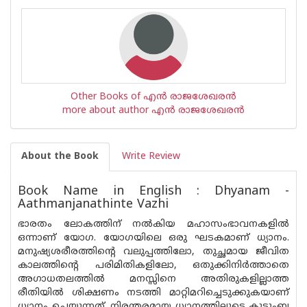
Other Books of എന്‍ രാജശേഖരന്‍
more about author എന്‍ രാജശേഖരന്‍
About the Book
Write Review
Book Name in English : Dhyanam -
Aathmanjanathinte Vazhi
ഭാരതം ലോകത്തിന് നൽകിയ മഹാസംഭാവനകളിൽ
ഒന്നാണ് യോഗ. യോഗയിലെ ഒരു ഘടകമാണ് ധ്യാനം.
മനുഷ്യശരീരത്തിൻ്റെ വലുപ്പത്തിലോ, തുച്ഛമായ ജീവിത
കാലത്തിൻ്റെ പരിമിതികളിലോ, ഒതുക്കിനിർത്താതെ
അഗാധതലത്തിൽ മനസ്സിനെ അതിരുകളില്ലാത്ത
രീതിയിൽ ശിക്ഷണം നടത്തി മാറ്റിമറിച്ചെടുക്കുകയാണ്
ധ്യാനം ചെയ്യുന്നത്. നിരന്തരമായ ധ്യാനത്തിലൂടെ കുടുംബ