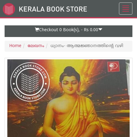
Toggl
Go
navig
to
Home
Page
Checkout 0
Book(s), -
Rs 0.00
Home
ലേഖനം
ധ്യാനം- ആത്മജ്ഞാനത്തിൻ്റെ വഴി