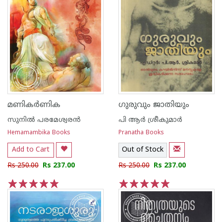
മണികർണിക
ഗുരുവും ജാതിയും
സുനില്‍ പരമേശ്വരന്‍
പി ആര്‍ ശ്രീകുമാര്‍
Hemamambika Books
Pranatha Books
Add to Cart
Out of Stock
Rs 250.00
Rs 237.00
Rs 250.00
Rs 237.00
1
2
3
4
5
1
2
3
4
5