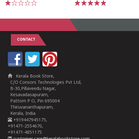
1
2
3
4
5
1
2
3
4
5
CONTACT
Kerala Book Store,
C/O Consors Technologies Pvt Ltd,
B-30,Pillaveedu Nagar,
Kesavadasapuram,
Pattom P O, Pin 695004
Thiruvananthapuram,
Kerala, India.
+919447945175,
+91471-2554670,
+91471-4851175