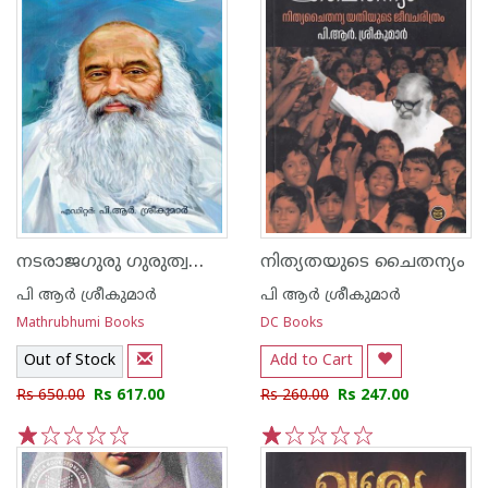
നടരാജഗുരു ഗുരുത്വത്തെ പുനഃപ്രതിഷ്ഠിച്ച ബ്രഹ്‌മജ്ഞാനി
നിത്യതയുടെ ചൈതന്യം
പി ആര്‍ ശ്രീകുമാര്‍
പി ആര്‍ ശ്രീകുമാര്‍
Mathrubhumi Books
DC Books
Out of Stock
Add to Cart
Rs 650.00
Rs 617.00
Rs 260.00
Rs 247.00
1
2
3
4
5
1
2
3
4
5