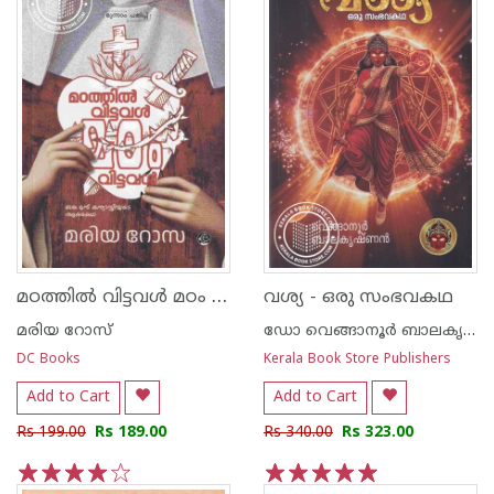
മഠത്തിൽ വിട്ടവൾ മഠം വിട്ടവൾ
വശ്യ - ഒരു സംഭവകഥ
മരിയ റോസ്
ഡോ വെങ്ങാനൂര്‍ ബാലകൃഷ്ണന്‍
DC Books
Kerala Book Store Publishers
Add to Cart
Add to Cart
Rs 199.00
Rs 189.00
Rs 340.00
Rs 323.00