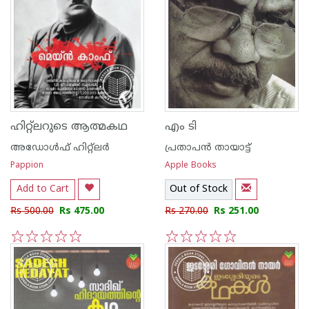
ഹിറ്റ്ലറുടെ ആത്മകഥ
എം ടി
അഡോള്‍ഫ് ഹിറ്റ്ലര്‍
പ്രതാപന്‍ തായാട്ട്
Pappion
Apple Books
Add to Cart
Out of Stock
Rs 500.00
Rs 475.00
Rs 270.00
Rs 251.00
1
2
3
4
5
1
2
3
4
5