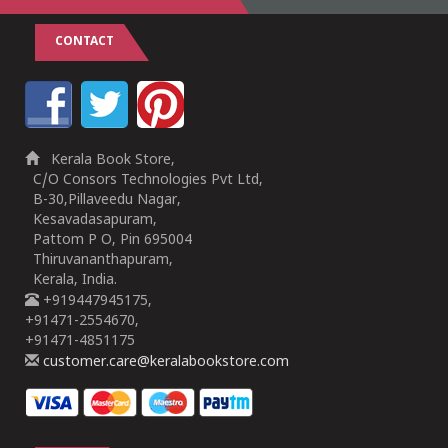
CONTACT
Kerala Book Store,
C/O Consors Technologies Pvt Ltd,
B-30,Pillaveedu Nagar,
Kesavadasapuram,
Pattom P O, Pin 695004
Thiruvananthapuram,
Kerala, India.
+919447945175,
+91471-2554670,
+91471-4851175
customer.care@keralabookstore.com