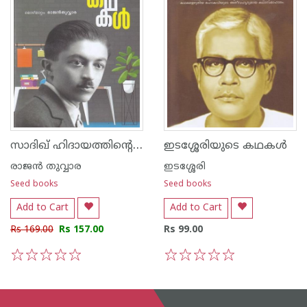
സാദിഖ് ഹിദായത്തിന്റെ കഥകള്‍
ഇടശ്ശേരിയുടെ കഥകള്‍
രാജ‌ന്‍ തുവ്വാര
ഇടശ്ശേരി
Seed books
Seed books
Add to Cart
Add to Cart
Rs 169.00
Rs 157.00
Rs 99.00
1
2
3
4
5
1
2
3
4
5