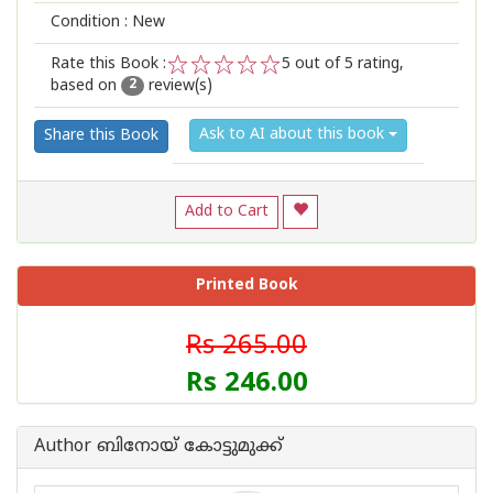
Condition : New
Rate this Book :
5
out of 5 rating,
based on
review(s)
1
2
3
4
5
2
Ask to AI about this book
Share this Book
Add to Cart
Printed Book
Rs 265.00
Rs 246.00
Author ബിനോയ് കോട്ടുമുക്ക്