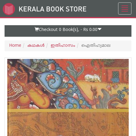
Toggl
Go
navig
to
Home
Page
Checkout 0
Book(s), -
Rs 0.00
Home
കഥകള്‍
ഇതിഹാസം
ഐതിഹ്യമാല