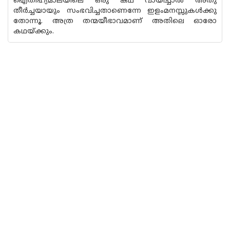
ഐതിഹ്യമാലയിലെ ഒരു കഥ വായിച്ചാല്‍ അതു
തീര്‍ച്ചയായും സംഭവിച്ചതാണെന്നേ ഇളംമനസ്സുകള്‍ക്കു
തോന്നൂ. അത്ര തന്മയീഭാവമാണ് അതിലെ ഓരോ
കഥയ്ക്കും.