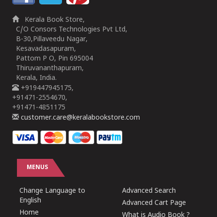
Kerala Book Store,
C/O Consors Technologies Pvt Ltd,
B-30,Pillaveedu Nagar,
Kesavadasapuram,
Pattom P O, Pin 695004
Thiruvananthapuram,
Kerala, India.
+919447945175,
+91471-2554670,
+91471-4851175
customer.care@keralabookstore.com
MENUS
Change Language to
Advanced Search
English
Advanced Cart Page
Home
What is Audio Book ?