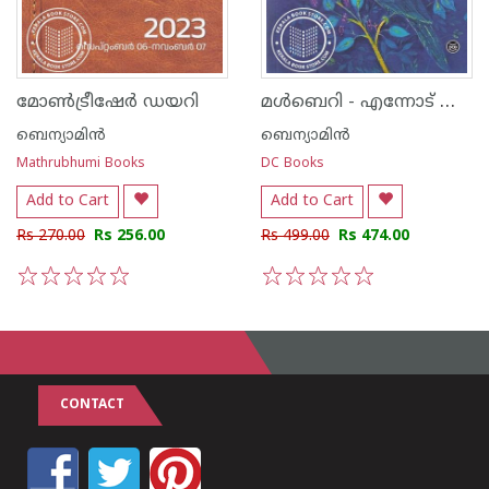
മൾബെറി - എന്നോട് നിന്റെ സോർബയെകുറിച്ചു പറയു
മോണ്‍ട്രീഷേര്‍ ഡയറി
ബെന്യാമിന്‍
ബെന്യാമിന്‍
Mathrubhumi Books
DC Books
Add to Cart
Add to Cart
Rs 270.00
Rs 256.00
Rs 499.00
Rs 474.00
1
2
3
4
5
1
2
3
4
5
CONTACT