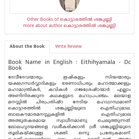
Other Books of കൊട്ടാരത്തില്‍ ശങ്കുണ്ണി
more about author കൊട്ടാരത്തില്‍ ശങ്കുണ്ണി
About the Book
Write Review
Book Name in English : Eithihyamala - Dc
Book
ദേവീദേവന്മാരും ഋഷികളും സിദ്ധന്മാരും
യക്ഷഗന്ധര്‍വ്വാദികളും ഭരണാധിപരും മഹാത്മാക്കളും
മഹാമാന്ത്രികര്‍, കവികള്‍ ഗജശ്രേഷ്ഠന്മാര്‍ എല്ലാം
അണിനിരക്കുന്ന കഥകളുടെ മഹാപ്രപഞ്ചം. മലയാള
മനസ്സില്‍ ചിരപ്രതിഷ്ഠ നേടിയ മഹാഗ്രന്ഥമാണ്
കൊട്ടാരത്തില്‍ ശങ്കുണ്ണിയുടെ ഐതിഹ്യമാല.
ബാലകൗമാരമനസ്സുകളില്‍ ഐതിഹ്യമാല
അത്ഭുതകരമായ സ്വാധീനമാണു ചെലുത്തുന്നത്.
ലോലഹൃദയങ്ങളെ വശീകരിക്കാന്‍ ശ്രീ ശങ്കുണ്ണിയുടെ
തൂലികയ്ക്കുള്ള ശക്തി ഒന്നു പ്രത്യേകമാണ്.