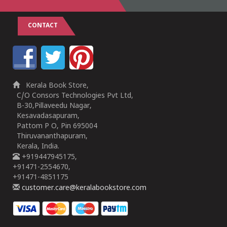
CONTACT
Kerala Book Store,
C/O Consors Technologies Pvt Ltd,
B-30,Pillaveedu Nagar,
Kesavadasapuram,
Pattom P O, Pin 695004
Thiruvananthapuram,
Kerala, India.
+919447945175,
+91471-2554670,
+91471-4851175
customer.care@keralabookstore.com