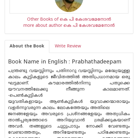
Other Books of കെ പി കേശവമേനോന്‍
more about author കെ പി കേശവമേനോന്‍
About the Book
Write Review
Book Name in English : Prabhathadeepam
പന്ത്രണ്ടു വയസ്സിന്നും പതിനാറു വയസ്സിന്നും മദ്ധ്യേയുള്ള
കാലം കുട്ടികളുടെ ജീവിതത്തില്‍ അതിപ്രധാനമായ ഒരു
ഘട്ടമാണ്. കൗമാരത്തില്‍നിന്നു പതുക്കെ
യൗവനത്തിലേക്കു നീങ്ങുന്ന കാലമാണത്.
-പെണ്‍കുട്ടികള്‍
യുവതികളായും ആണ്‍കുട്ടികള്‍ യുവാക്കന്മാരായും
വളര്‍ന്നുവരുന്ന കാലം. ലോകത്തേയും അതിലെ
ജനങ്ങളേയും അവരുടെ പ്രശ്‌നങ്ങളേയും അത്യധികം
താല്‍പ്പര്യത്തോടെ അറിയുവാന്‍ ശ്രമിക്കുകയാണ്
അവര്‍. തങ്ങളുടെ ചുറ്റുപാടും നോക്കി വേണ്ടതും
വേണ്ടാത്തതും, അറിയേണ്ടതും പഠിക്കേണ്ടതും