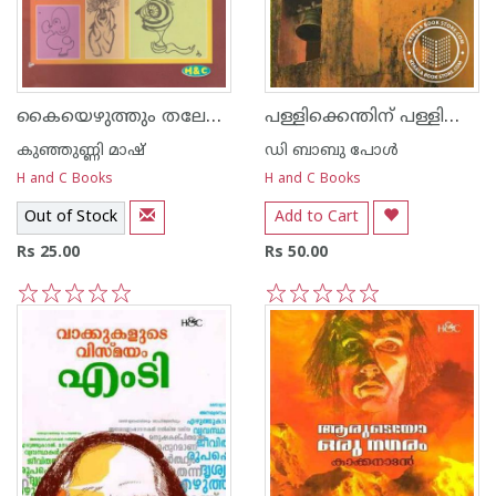
കൈയെഴുത്തും തലേലെഴുത്തും
പള്ളിക്കെന്തിന്‌ പള്ളിക്കൂടം
കുഞ്ഞുണ്ണി മാഷ്‌
ഡി ബാബു പോള്‍
H and C Books
H and C Books
Out of Stock
Add to Cart
Rs 25.00
Rs 50.00
1
2
3
4
5
1
2
3
4
5