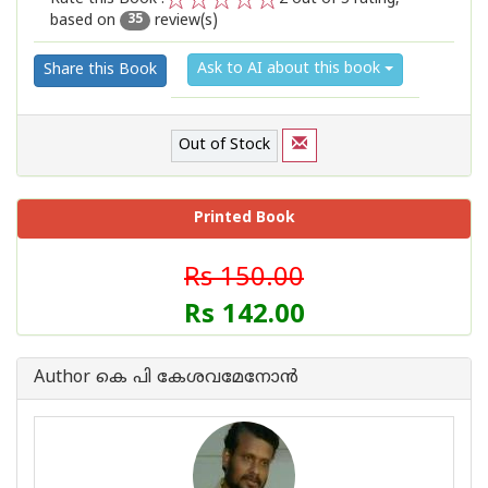
based on
review(s)
1
2
3
4
5
35
Ask to AI about this book
Share this Book
Out of Stock
Printed Book
Rs 150.00
Rs 142.00
Author കെ പി കേശവമേനോന്‍