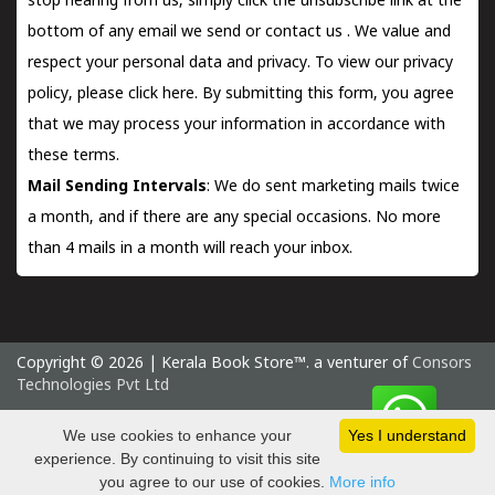
stop hearing from us, simply click the unsubscribe link at the
bottom of any email we send or
contact us
. We value and
respect your personal data and privacy. To view our privacy
policy, please
click here.
By submitting this form, you agree
that we may process your information in accordance with
these terms.
Mail Sending Intervals
: We do sent marketing mails twice
a month, and if there are any special occasions. No more
than 4 mails in a month will reach your inbox.
Copyright © 2026 | Kerala Book Store™. a venturer of
Consors
Technologies Pvt Ltd
Saturday 8 August, 2026 IST
We use cookies to enhance your
Yes I understand
experience. By continuing to visit this site
you agree to our use of cookies.
More info