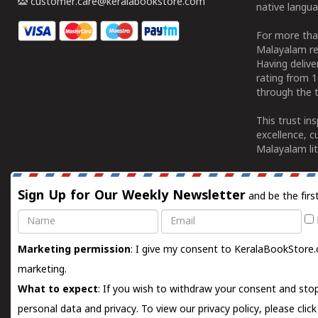
customer.care@keralabookstore.com
native langua
For more tha
Malayalam re
Having deliv
rating from 
through the t
This trust in
excellence, c
Malayalam lit
Sign Up for Our Weekly Newsletter
and be the firs
Name
Email
Marketing permission
: I give my consent to KeralaBookStore.
marketing.
What to expect
: If you wish to withdraw your consent and stop
personal data and privacy. To view our privacy policy, please
clic