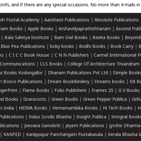
nth, and if there are any special occasions. No more than 4 mails in 
sh Postal Academy
|
Aarshasri Publications
|
Absolute Publications
ham Books
|
Apple Books
|
Arshavidyaprathishtanam
|
Ascend Publ
|
Bala Sahitya Institute
|
Barn Owl Books
|
Beeka Books
|
Beyond
|
Blue Pea Publications
|
boby books
|
Bodhi Books
|
Book Carry
|
B
ks
|
C I C C Book House
|
C N N Publishers
|
Carmel International P
k Communications
|
CLS Books
|
College Of Architecture Trivandrum
vi Books Kodungallor
|
Dhanam Publications Pvt Ltd
|
Dimple Book
 Bosco Publications
|
Dream BookBindery
|
Dreams books
|
EB B
ngerPrint
|
Flame Books
|
Folio Publishers
|
Frames 25
|
G V Books
nd Books
|
Grassroots
|
Green Books
|
Green Pepper Publica
|
Grih
s India
|
HEIWA Books
|
Hemamambika Books
|
Hi Tech Books
|
H
Publications
|
Indus Scrolls Bhasha
|
Insight Publica
|
Integral Book
lications
|
Jeevana Samskriti
|
Jeyem Publications
|
Jyothir Dharma
|
KANFED
|
Kanippayur Panchangam Pustakasala
|
Kerala Bhasha I