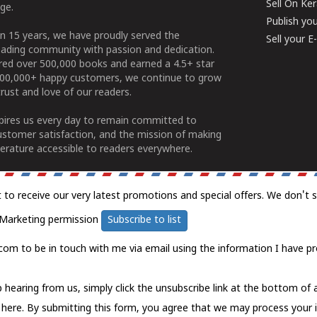
Sell On Ke
ge.
Publish yo
n 15 years, we have proudly served the
Sell your 
ading community with passion and dedication.
ered over 500,000 books and earned a 4.5+ star
100,000+ happy customers, we continue to grow
rust and love of our readers.
spires us every day to remain committed to
ustomer satisfaction, and the mission of making
erature accessible to readers everywhere.
t to receive our very latest promotions and special offers. We don't 
Marketing permission
Subscribe to list
com to be in touch with me via email using the information I have pr
 hearing from us, simply click the unsubscribe link at the bottom of
k here.
By submitting this form, you agree that we may process your 