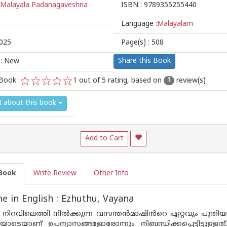
Malayala Padanagaveshna
ISBN :
9789355255440
Language :
Malayalam
025
Page(s) :
508
Share this Book
 : New
Book :
1
out of 5 rating, based on
review(s)
1
1
2
3
4
5
I about this book
Add to Cart
Book
Write Review
Other Info
 in English : Ezhuthu, Vayana
നിറവിലെത്തി നിൽക്കുന്ന വസന്തൻമാഷിൻറെ ഏറ്റവും പുതി
ചയോടെയാണ് ഉപന്യാസങ്ങളോരോന്നും നിബന്ധിക്കപ്പെട്ടിട്ടുളള