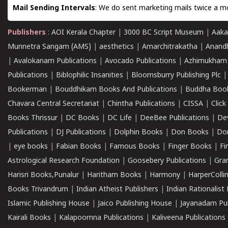
Mail Sending Intervals
: We do sent marketing mails twice a mo
Publishers
:
AOI Kerala Chapter
|
3000 BC Script Museum
|
Aaka
Munnetra Sangam (AMS)
|
aesthetics
|
Amarchitrakatha
|
Anand
|
Avalokanam Publications
|
Avocado Publications
|
Azhimukham
Publications
|
Biblophilic Insanities
|
Bloomsburry Publishing Plc
Bookerman
|
Bouddhikam Books And Publications
|
Buddha Boo
Chavara Central Secretariat
|
Chintha Publications
|
CISSA
|
Clic
Books Thrissur
|
DC Books
|
DC Life
|
DeeBee Publications
|
De
Publications
|
DJ Publications
|
Dolphin Books
|
Don Books
|
Don
|
eye books
|
Fabian Books
|
Famous Books
|
Finger Books
|
Fi
Astrological Research Foundation
|
Goosebery Publications
|
Gra
Harisri Books,Punalur
|
Haritham Books
|
Harmony
|
HarperCollin
Books Trivandrum
|
Indian Atheist Publishers
|
Indian Rationalist 
Islamic Publishing House
|
Jaico Publishing House
|
Jayanadam Pub
Kairali Books
|
Kalapoornna Publications
|
Kaliveena Publications