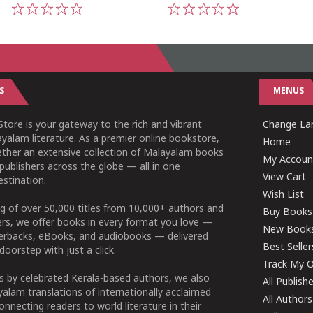
1
2
3
4
5
1
2
3
4
5
S
MENUS
tore is your gateway to the rich and vibrant
Change Lan
yalam literature. As a premier online bookstore,
Home
ether an extensive collection of Malayalam books
My Accoun
publishers across the globe — all in one
View Cart
stination.
Wish List
g of over 50,000 titles from 10,000+ authors and
Buy Books
ers, we offer books in every format you love —
New Book
perbacks, eBooks, and audiobooks — delivered
Best Seller
doorstep with just a click.
Track My O
 by celebrated Kerala-based authors, we also
All Publish
alam translations of internationally acclaimed
All Authors
connecting readers to world literature in their