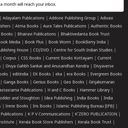
a month will reach your inbox.
|
Adayalam Publications
|
Addone Publishing Group
|
Adivasi
ishers
|
Atma Books
|
Aura Tales Publications
|
Authentic Books
 Books
|
Bhairavi Publications
|
Bhaktivedanta Book Trust
ook Media
|
Book Plus
|
Book Worm
|
BookBerry India
|
ublishing House
|
CD/DVD
|
Centre for South Indian Studies
|
|
Corpus
|
CSS Books
|
Current Books Kottayam
|
Current
s
|
Divya Gahbh Sankar and Anusandhan Kendra
|
Divyaverse
ooks
|
editindia
|
EK Books
|
eka
|
era Books
|
Evergreen Books
|
Ganga Books
|
Genius Books
|
Geo Books
|
Girijakumaran
astasrama Publications
|
H and C Books
|
Hammer Library
|
odder and Stoughton
|
Idea Publishing
|
India Books
|
India
s
|
Irene Books
|
Iris Books
|
Islamic Publishing Bureau (IPB)
|
 Publications
|
K P V Communications
|
K'ZERO PUBLICATION
|
nstitute
|
Kerala Book Store Publishers
|
Kerala Book Trust
|