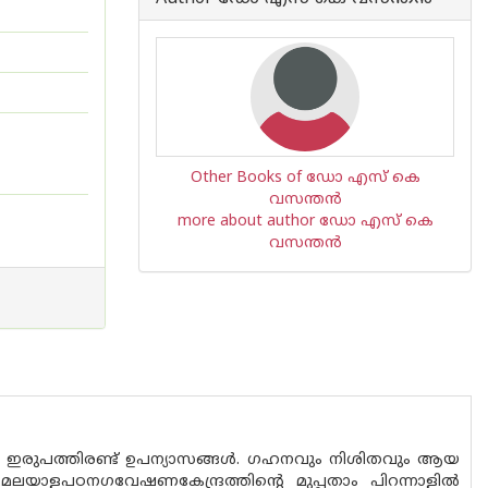
Other Books of ഡോ എസ് കെ
വസന്തന്‍
more about author ഡോ എസ് കെ
വസന്തന്‍
യ ഇരുപത്തിരണ്ട് ഉപന്യാസങ്ങൾ. ഗഹനവും നിശിതവും ആയ
ത്.മലയാളപഠനഗവേഷണകേന്ദ്രത്തിന്റെ മുപ്പതാം പിറന്നാളിൽ