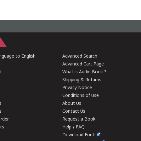
guage to English
Advanced Search
Advanced Cart Page
t
What is Audio Book ?
Shipping & Returns
Privacy Notice
Conditions of Use
s
About Us
s
Contact Us
rder
Request a Book
ers
Help / FAQ
Download Fonts