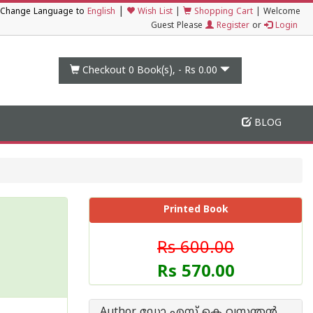
|
Change Language to
English
Wish List
|
Shopping Cart
|
Welcome
Guest Please
Register
or
Login
Checkout 0
Book(s), -
Rs 0.00
BLOG
Printed Book
Rs 600.00
Rs 570.00
Author ഡോ എസ് കെ വസന്തന്‍