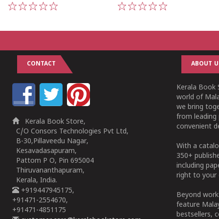
1
2
3
4
5
1
2
3
4
5
CONTACT
ABOUT U
Kerala Book S
world of Mala
we bring tog
from leading 
Kerala Book Store,
convenient de
C/O Consors Technologies Pvt Ltd,
B-30,Pillaveedu Nagar,
With a catalo
Kesavadasapuram,
350+ publish
Pattom P O, Pin 695004
including pa
Thiruvananthapuram,
right to your 
Kerala, India.
+919447945175,
Beyond works
+91471-2554670,
feature Malay
+91471-4851175
bestsellers, 