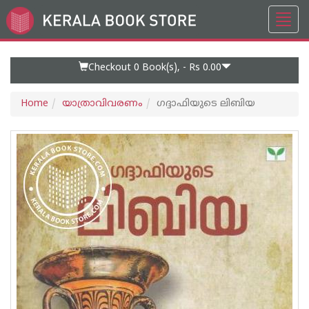
Toggl
Go
navig
to
Home
Page
Checkout 0
Book(s), -
Rs 0.00
Home
യാത്രാവിവരണം
ഗദ്ദാഫിയുടെ ലിബിയ