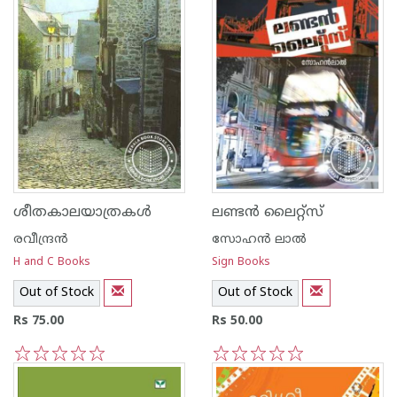
ശീതകാലയാത്രകള്‍
ലണ്ടന്‍‌ ലൈറ്റ്സ്‌
രവീന്ദ്രന്‍
സോഹന്‍‌ ലാല്‍‌
H and C Books
Sign Books
Out of Stock
Out of Stock
Rs 75.00
Rs 50.00
1
2
3
4
5
1
2
3
4
5