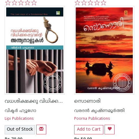
1
2
3
4
5
1
2
3
4
5
വധശിക്ഷക്കു വിധിക്കപ്പെട്ടവന്റെ അന്ത്യ നാളുകള്‍
സൊണാരി
വിക്ടര്‍ ഹ്യൂഗോ
വരദന്‍ കൃഷ്ണമൂര്‍ത്തി
Lipi Publications
Poorna Publications
Out of Stock
Add to Cart