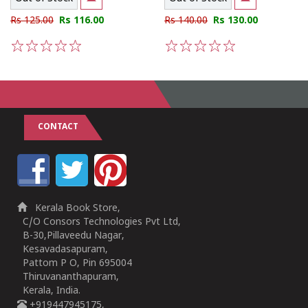
Rs 125.00
Rs 116.00
Rs 140.00
Rs 130.00
1
2
3
4
5
1
2
3
4
5
CONTACT
Kerala Book Store,
C/O Consors Technologies Pvt Ltd,
B-30,Pillaveedu Nagar,
Kesavadasapuram,
Pattom P O, Pin 695004
Thiruvananthapuram,
Kerala, India.
+919447945175,