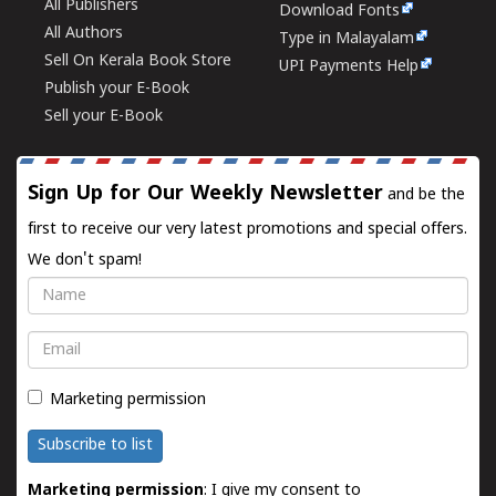
All Publishers
Download Fonts
All Authors
Type in Malayalam
Sell On Kerala Book Store
UPI Payments Help
Publish your E-Book
Sell your E-Book
Sign Up for Our Weekly Newsletter
and be the
first to receive our very latest promotions and special offers.
We don't spam!
Name
Email
Marketing permission
Subscribe to list
Marketing permission
: I give my consent to