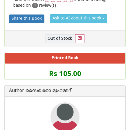
based on
review(s)
1
2
3
4
5
1
Ask to AI about this book
Share this Book
Out of Stock
Printed Book
Price
Rs 105.00
of
this
Book
Author സൈക്കൊ മുഹമ്മദ്
is