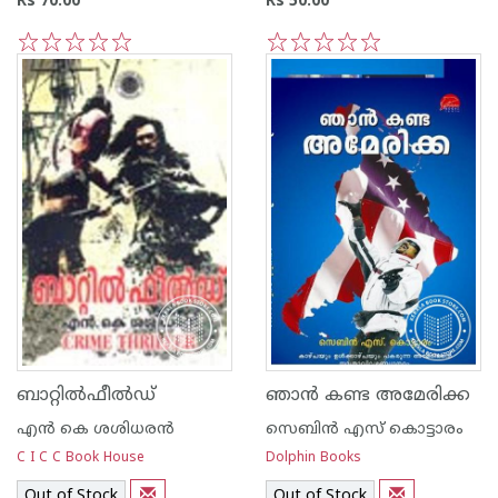
Rs 70.00
Rs 50.00
1
2
3
4
5
1
2
3
4
5
ബാറ്റില്‍ഫീല്‍ഡ്
ഞാ‌ന്‍ കണ്ട അമേരിക്ക
എന്‍ കെ ശശിധരന്‍
സെബിന്‍ എസ് കൊട്ടാരം
C I C C Book House
Dolphin Books
Out of Stock
Out of Stock