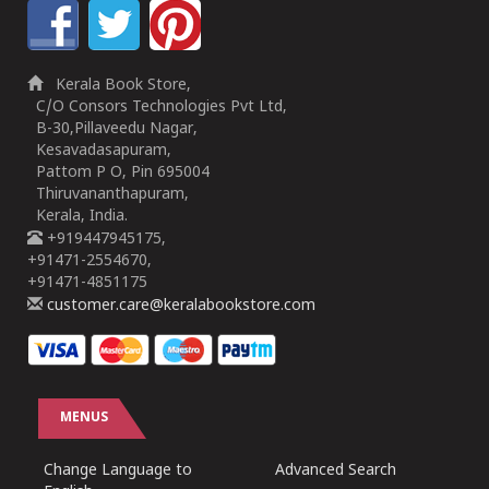
Kerala Book Store,
C/O Consors Technologies Pvt Ltd,
B-30,Pillaveedu Nagar,
Kesavadasapuram,
Pattom P O, Pin 695004
Thiruvananthapuram,
Kerala, India.
+919447945175,
+91471-2554670,
+91471-4851175
customer.care@keralabookstore.com
MENUS
Change Language to
Advanced Search