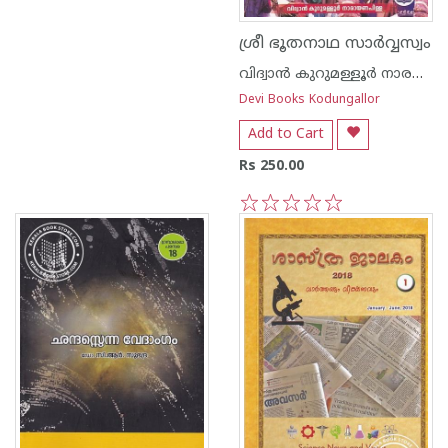
ശ്രീ ഭൂതനാഥ സാര്‍വ്വസ്വം
വിദ്വാന്‍ കുറുമള്ളൂര്‍ നാരയണന്‍ പിള്ള
Devi Books Kodungallor
Add to Cart
Rs 250.00
1
2
3
4
5