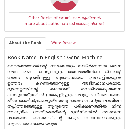
Other Books of വെങ്കി രാമകൃഷ്ണൻ
more about author വെങ്കി രാമകൃഷ്ണൻ
About the Book
Write Review
Book Name in English : Gene Machine
റൈബോസോമിന്റെ അങ്ങേയറ്റം സങ്കീർണമായ ഘടന
അനാവരണം ചെയ്യാനുള്ള മത്സരത്തിന്ന്റെ ജീവന്റെ
തന്നെ പുറകിലുള്ള പുരാതനമായ പ്രഹേളികയുടെ
ഉത്തരം കണ്ടെത്താനുള്ള അടിസ്ഥാനപരമായ
മുന്നേറ്റത്തിന്റെ കഥയാണ് വെങ്കിരാമകൃഷ്ണന
പറയുന്നത്.ഇതിൽ ഉൾപ്പെട്ടിട്ടുള്ള ഒരാളുടെ വീക്ഷണമായ
ജീൻ മെഷീൻ,രാമകൃഷ്ണന്റെ ജൈവശാസ്ത്ര ലാബിലെ
തപ്പിത്തടഞ്ഞുള്ള ആദ്യത്തെ പരീക്ഷണത്തിൽ നിന്ന്
ആധുനിക ശാസ്ത്രത്തിന്റെ മുൻനിരയിൽ നടക്കുന്ന
ശക്തമായ മത്സരത്തിന്റെ കേന്ദ്ര സ്ഥാനത്തേക്കുള്ള
ആസാദാരണമായ യാത്ര