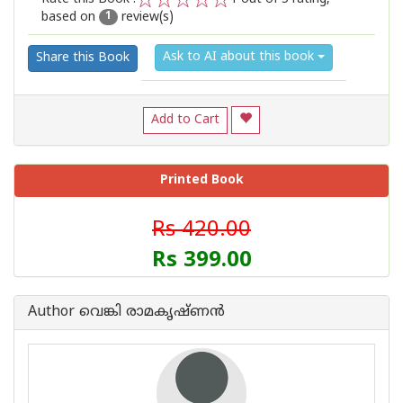
based on
review(s)
1
2
3
4
5
1
Ask to AI about this book
Share this Book
Add to Cart
Printed Book
Rs 420.00
Rs 399.00
Author വെങ്കി രാമകൃഷ്ണൻ