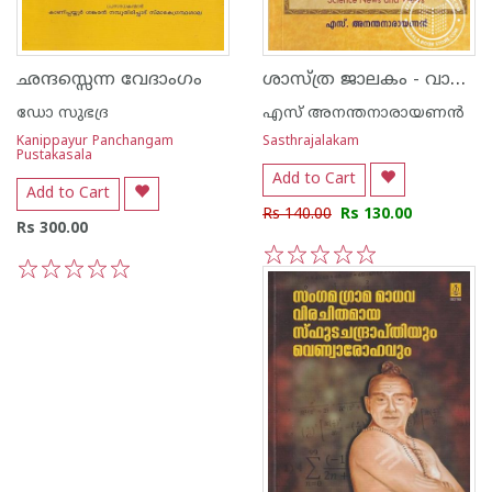
ശാസ്ത്ര ജാലകം - വാര്‍ത്തയും വീക്ഷണവും 1
ഛന്ദസ്സെന്ന വേദാംഗം
ഡോ സുഭദ്ര
എസ് അനന്തനാരായണന്‍
Kanippayur Panchangam
Sasthrajalakam
Pustakasala
Add to Cart
Add to Cart
Rs 140.00
Rs 130.00
Rs 300.00
1
2
3
4
5
1
2
3
4
5