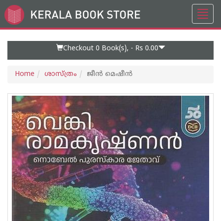
Toggl
Go
navig
to
Home
Page
Checkout 0
Book(s), -
Rs 0.00
Home
ശാസ്ത്രം
ജീൻ മെഷീൻ