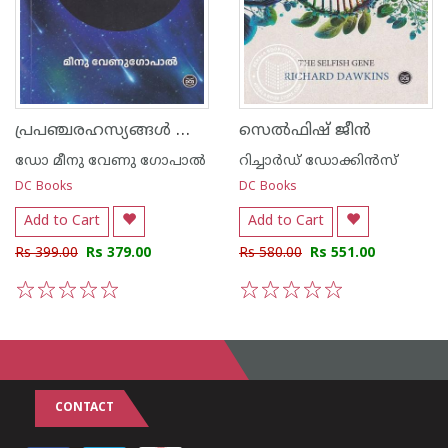
പ്രപഞ്ചരഹസ്യങ്ങള്‍ തേടി
സെല്‍ഫിഷ് ജീന്‍
ഡോ മീനു വേണു ഗോപാല്‍
റിച്ചാര്‍ഡ് ഡോക്കിന്‍സ്
DC Books
DC Books
Add to Cart
Add to Cart
Rs 399.00
Rs 379.00
Rs 580.00
Rs 551.00
1
2
3
4
5
1
2
3
4
5
CONTACT