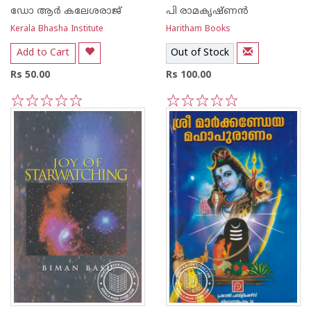
ഡോ ആര്‍ കലേശരാജ്
പി രാമകൃഷ്ണന്‍
Kerala Bhasha Institute
Haritham Books
Add to Cart
Out of Stock
Rs 50.00
Rs 100.00
1
2
3
4
5
1
2
3
4
5