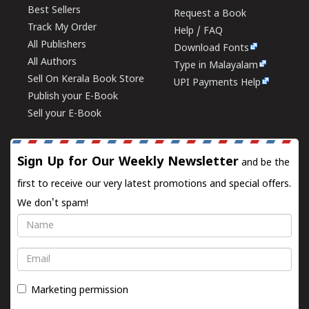
Best Sellers
Request a Book
Track My Order
Help / FAQ
All Publishers
Download Fonts
All Authors
Type in Malayalam
Sell On Kerala Book Store
UPI Payments Help
Publish your E-Book
Sell your E-Book
Sign Up for Our Weekly Newsletter
and be the
first to receive our very latest promotions and special offers.
We don't spam!
Name
Email
Marketing permission