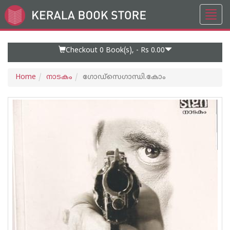
Toggl
Go
navig
to
Home
Page
Checkout 0
Book(s), -
Rs 0.00
Home
നാടകം
ഗോഡ്സെഗാന്ധി.കോം