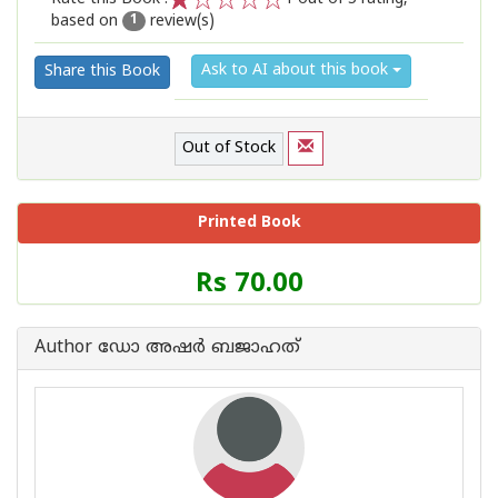
based on
review(s)
1
2
3
4
5
1
Ask to AI about this book
Share this Book
Out of Stock
Printed Book
Price
Rs 70.00
of
this
Book
Author ഡോ അഷര്‍ ബജാഹത്
is