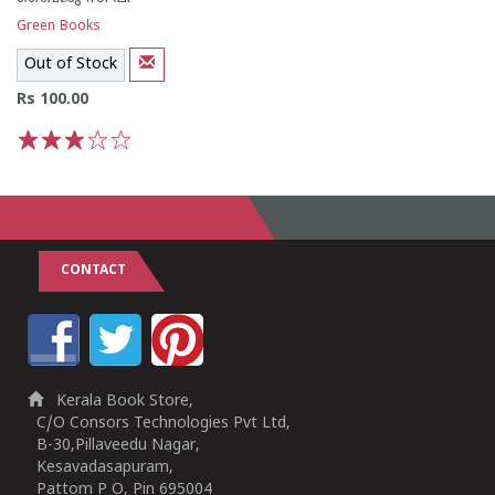
Green Books
Out of Stock
Rs 100.00
1
2
3
4
5
CONTACT
Kerala Book Store,
C/O Consors Technologies Pvt Ltd,
B-30,Pillaveedu Nagar,
Kesavadasapuram,
Pattom P O, Pin 695004