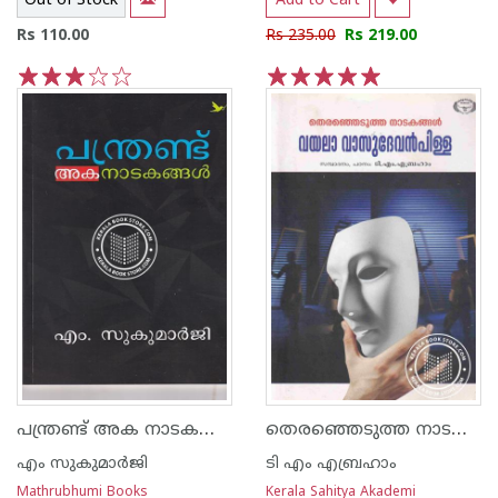
Out of Stock
Add to Cart
Rs 110.00
Rs 235.00
Rs 219.00
1
2
3
4
5
1
2
3
4
5
പന്ത്രണ്ട് അക നാടകങ്ങള്‍
തെരഞ്ഞെടുത്ത നാടകങ്ങള്‍ - വയലാ വാസുദേവന്‍ പിള്ള
എം സുകുമാര്‍ജി
ടി എം എബ്രഹാം
Mathrubhumi Books
Kerala Sahitya Akademi