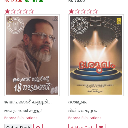
Rs 180.00
Rs 167.00
Rs 70.00
1
2
3
4
5
1
2
3
4
5
ജയപ്രകാശ് കുളൂരിന്റെ 18 നാടകങ്ങള്‍
ദശമുഖം
ജയപ്രകാശ് കുളൂര്‍
ദിജി ചാലപ്പുറം
Poorna Publications
Poorna Publications