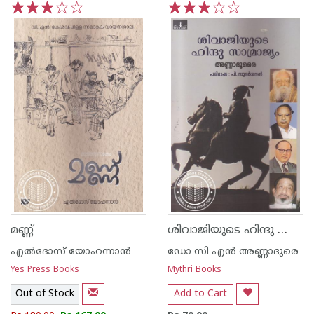
1
2
3
4
5
1
2
3
4
5
ശിവാജിയുടെ ഹിന്ദു സാമ്രാജ്യം
മണ്ണ്
എല്‍ദോസ് യോഹന്നാന്‍
ഡോ സി എന്‍ അണ്ണാദുരെ
Yes Press Books
Mythri Books
Out of Stock
Add to Cart