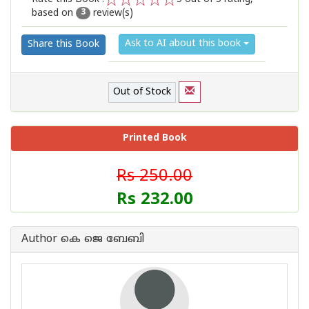
based on
review(s)
1
2
3
4
5
3
Ask to AI about this book
Share this Book
Out of Stock
Printed Book
Rs 250.00
Rs 232.00
Author കെ ജെ ബേബി