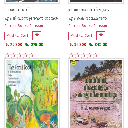
ഉത്തരഖണ്ഡിലൂടെ - കൈലാസ്‌ മാനസസരസ്സ്‌ യാത്ര
വാരണാസി
എം ടി വാസുദേവന്‍ നായര്‍
എം കെ രാമചന്ദ്രന്‍
Current Books Thrissur
Current Books Thrissur
Add to Cart
Add to Cart
Rs 290.00
Rs 275.00
Rs 360.00
Rs 342.00
1
2
3
4
5
1
2
3
4
5