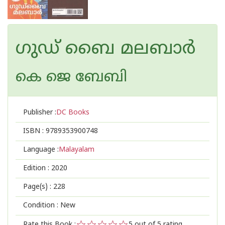
ഗുഡ് ബൈ മലബാര്‍
കെ ജെ ബേബി
Publisher :
DC Books
ISBN :
9789353900748
Language :
Malayalam
Edition :
2020
Page(s) :
228
Condition : New
Rate this Book :
5
out of 5 rating,