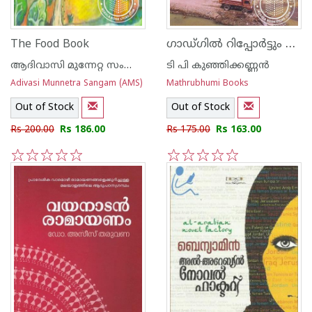
ഗാഡ്ഗില്‍ റിപ്പോര്‍ട്ടും കേരളവികസനവും
The Food Book
ആദിവാസി മുന്നേറ്റ സംഘം(ഏ എം എസ്)
ടി പി കുഞ്ഞിക്കണ്ണന്‍
Adivasi Munnetra Sangam (AMS)
Mathrubhumi Books
Out of Stock
Out of Stock
Rs 200.00
Rs 186.00
Rs 175.00
Rs 163.00
1
2
3
4
5
1
2
3
4
5