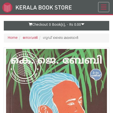
Toggl
Go
navig
to
Home
Page
Checkout 0
Book(s), -
Rs 0.00
Home
നോവല്‍
ഗുഡ് ബൈ മലബാര്‍