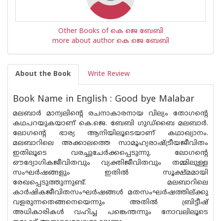
Other Books of കെ ജെ ബേബി
more about author കെ ജെ ബേബി
About the Book
Write Review
Book Name in English : Good bye Malabar
മലബാര്‍ മാന്വലിന്റെ രചനാകാരനായ വില്യം തോഗന്റെ
കഥപറയുകയാണ് കെ.ജെ. ബേബി ഗുഡ്‌ബൈ മലബാര്‍.
ലോഗന്റെ ഭാര്യ ആനിയിലൂടെയാണ് കഥാഖ്യാനം.
മലബാറിലെ അക്കാലത്തെ സാമൂഹ്യരാഷ്ട്രീയജീവിതം
ഇതിലൂടെ വരച്ചുചേര്‍ക്കപ്പെടുന്നു. ലോഗന്റെ
ഔദ്യോഗികജീവിതവും വ്യക്തിജീവിതവും തമ്മിലുള്ള
സംഘര്‍ഷങ്ങളും ഇതില്‍ സൂക്ഷ്മമായി
രേഖപ്പെടുത്തുന്നുണ്ട്. മലബാറിലെ
കാര്‍ഷികജീവിതസംഘര്‍ഷങ്ങള്‍ മതസംഘര്‍ഷത്തില്ക്കു
വളരുന്നതെങ്ങനെയെന്നും അതില്‍ ബ്രിട്ടീഷ്
അധികാരികള്‍ വഹിച്ച പങ്കെന്തന്നും നോവലിലൂടെ