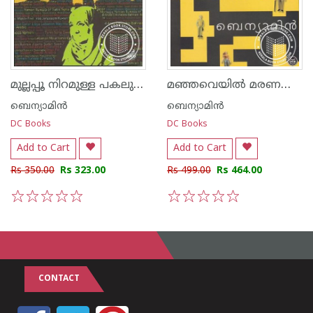
മുല്ലപ്പൂ നിറമുള്ള പകലുകള്‍
മഞ്ഞവെയില്‍ മരണങ്ങള്‍
ബെന്യാമിന്‍
ബെന്യാമിന്‍
DC Books
DC Books
Add to Cart
Add to Cart
Rs 350.00
Rs 323.00
Rs 499.00
Rs 464.00
1
2
3
4
5
1
2
3
4
5
CONTACT