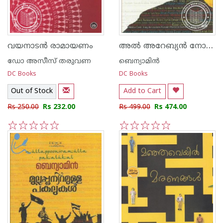
അല്‍ അറേബ്യ‌ന്‍ നോവല്‍ഫാക്ടറി
വയനാടന്‍ രാമായണം
ഡോ അസീസ്‌ തരുവണ
ബെന്യാമിന്‍
DC Books
DC Books
Out of Stock
Add to Cart
Rs 250.00
Rs 232.00
Rs 499.00
Rs 474.00
1
2
3
4
5
1
2
3
4
5