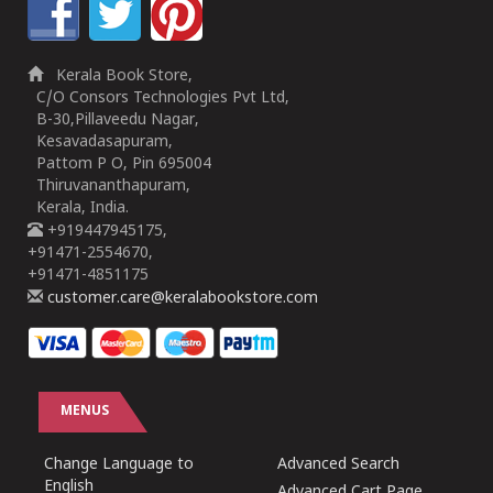
Kerala Book Store,
C/O Consors Technologies Pvt Ltd,
B-30,Pillaveedu Nagar,
Kesavadasapuram,
Pattom P O, Pin 695004
Thiruvananthapuram,
Kerala, India.
+919447945175,
+91471-2554670,
+91471-4851175
customer.care@keralabookstore.com
MENUS
Change Language to
Advanced Search
English
Advanced Cart Page