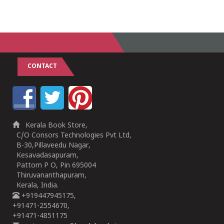
CONTACT
Kerala Book Store,
C/O Consors Technologies Pvt Ltd,
B-30,Pillaveedu Nagar,
Kesavadasapuram,
Pattom P O, Pin 695004
Thiruvananthapuram,
Kerala, India.
+919447945175,
+91471-2554670,
+91471-4851175