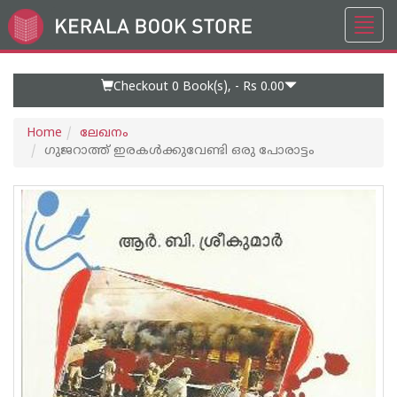
Toggl
Go
navig
to
Home
Page
Checkout 0
Book(s), -
Rs 0.00
Home
ലേഖനം
ഗുജറാത്ത്‌ ഇരകള്‍ക്കുവേണ്ടി ഒരു പോരാട്ടം