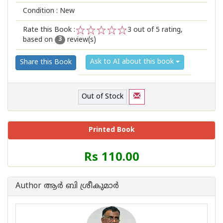
Condition : New
Rate this Book :
3
out of 5 rating,
based on
review(s)
1
2
3
4
5
3
Ask to AI about this book
Share this Book
Out of Stock
Printed Book
Price
Rs 110.00
of
this
Book
Author ആര്‍ ബി ശ്രീകുമാര്‍
is