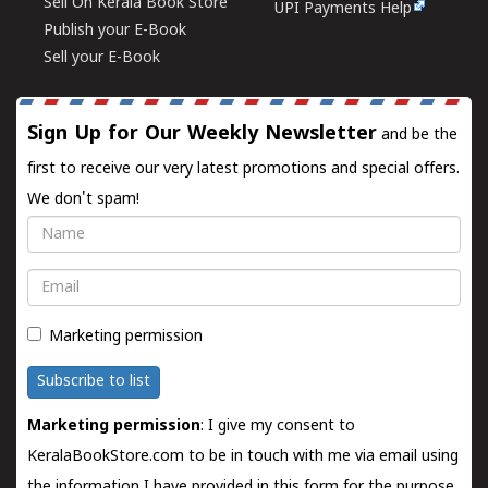
Sell On Kerala Book Store
UPI Payments Help
Publish your E-Book
Sell your E-Book
Sign Up for Our Weekly Newsletter
and be the
first to receive our very latest promotions and special offers.
We don't spam!
Name
Email
Marketing permission
Subscribe to list
Marketing permission
: I give my consent to
KeralaBookStore.com to be in touch with me via email using
the information I have provided in this form for the purpose