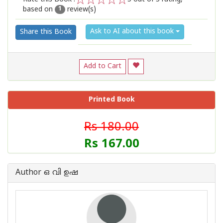
based on
review(s)
1
2
3
4
5
1
Ask to AI about this book
Share this Book
Add to Cart
Printed Book
Rs 180.00
Rs 167.00
Author ഒ വി ഉഷ