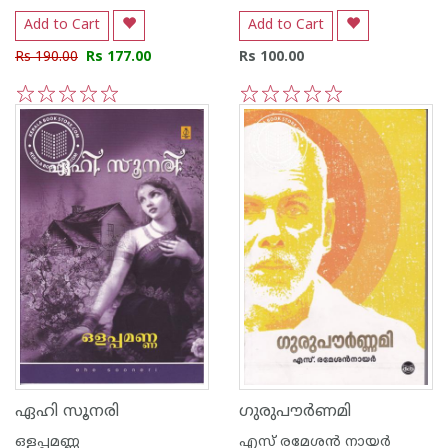
Add to Cart
Add to Cart
Rs 190.00
Rs 177.00
Rs 100.00
1
2
3
4
5
1
2
3
4
5
ഏഹി സൂനരി
ഗുരുപൗര്‍ണമി
ഒളപ്പമണ്ണ
എസ് രമേശന്‍ നായര്‍