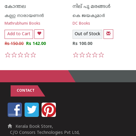
കോന്തല
നില് പു മരങ്ങള്‍
കല്പറ്റ നാരായണന്‍
കെ ജയകുമാര്‍
Mathrubhumi Books
DC Books
Add to Cart
Out of Stock
Rs 150.00
Rs 142.00
Rs 100.00
1
2
3
4
5
1
2
3
4
5
CONTACT
Kerala Book Store,
C/O Consors Technologies Pvt Ltd,