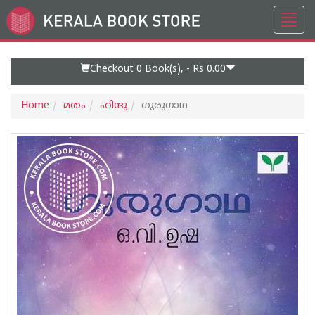
Toggl
Go
navig
to
Home
Page
Checkout 0
Book(s), -
Rs 0.00
Home
മതം
ഹിന്ദു
ഗുരുഗാഥ