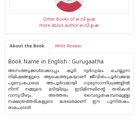
Other Books of ഒ വി ഉഷ
more about author ഒ വി ഉഷ
About the Book
Write Review
Book Name in English : Gurugaatha
അസത്തുക്കൾക്കൊപ്പം കൂടി ദുർവ്യയം ചെയ്യുന്ന
നിമിഷങ്ങളുടെ ആകെത്തുകയാണ് ജീവിതം.പൂർവജന്മ
പുണ്യംപോലെ അപൂർവമായി ഗുരുസാന്നിധ്യങ്ങളിൽ
നിന്ന് നമ്മുടെ മടിയിലും ഇടിമിന്നലിന്റെ തരികൾ
വന്നുവീഴും. അത്തരം വൈദ്യുതകമ്പനമുള്ള
നക്ഷത്രത്തരികളുടെ ശേഖരമാണ് ഈ പുസ്‌തകം.
രാമചന്ദ്രൻ