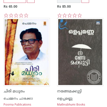
Rs 65.00
Rs 85.00
1
2
3
4
5
1
2
3
4
5
ചിരി മധുരം
നങ്ങേമക്കുട്ടി
ചെമ്മനം ചാക്കോ
ഒളപ്പമണ്ണ
Poorna Publications
Mathrubhumi Books