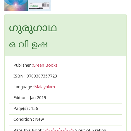
ഗുരുഗാഥ
ഒ വി ഉഷ
Publisher :
Green Books
ISBN :
9789387357723
Language :
Malayalam
Edition :
Jan 2019
Page(s) :
156
Condition : New
Rate this Book :
5
out of 5 rating,