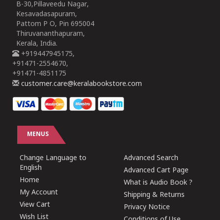
B-30,Pillaveedu Nagar,
Kesavadasapuram,
Pattom P O, Pin 695004
Thiruvananthapuram,
Kerala, India.
+919447945175,
+91471-2554670,
+91471-4851175
customer.care@keralabookstore.com
MENUS
Change Language to
Advanced Search
English
Advanced Cart Page
Home
What is Audio Book ?
My Account
Shipping & Returns
View Cart
Privacy Notice
Wish List
Conditions of Use