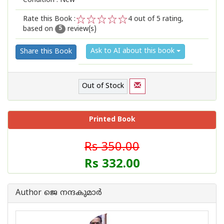
Condition : New
Rate this Book :
4
out of 5 rating,
based on
review(s)
1
2
3
4
5
5
Ask to AI about this book
Share this Book
Out of Stock
Printed Book
Rs 350.00
Rs 332.00
Author ജെ നന്ദകുമാര്‍