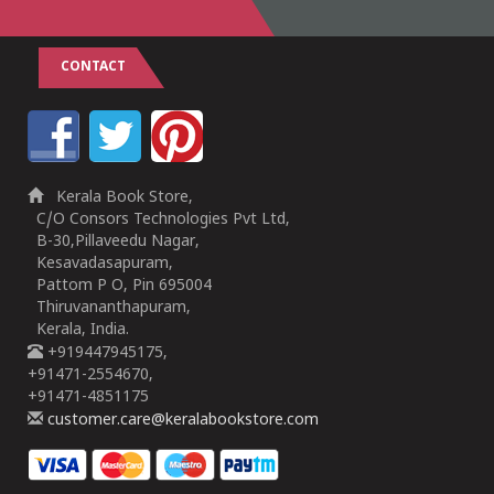
CONTACT
Kerala Book Store,
C/O Consors Technologies Pvt Ltd,
B-30,Pillaveedu Nagar,
Kesavadasapuram,
Pattom P O, Pin 695004
Thiruvananthapuram,
Kerala, India.
+919447945175,
+91471-2554670,
+91471-4851175
customer.care@keralabookstore.com