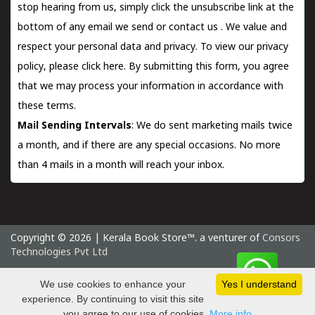
stop hearing from us, simply click the unsubscribe link at the
bottom of any email we send or
contact us
. We value and
respect your personal data and privacy. To view our privacy
policy, please
click here.
By submitting this form, you agree
that we may process your information in accordance with
these terms.
Mail Sending Intervals
: We do sent marketing mails twice
a month, and if there are any special occasions. No more
than 4 mails in a month will reach your inbox.
Copyright © 2026 | Kerala Book Store™. a venturer of
Consors
Technologies Pvt Ltd
Sunday 9 August, 2026 IST
We use cookies to enhance your
Yes I understand
experience. By continuing to visit this site
you agree to our use of cookies.
More info