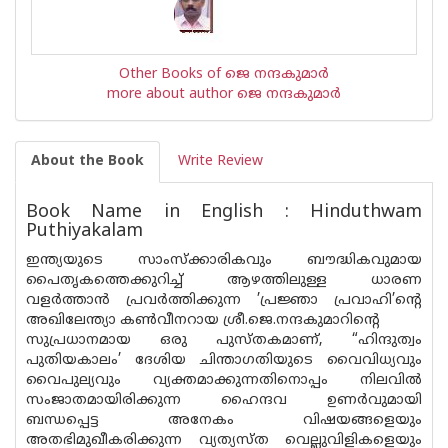
Other Books of ജെ നന്ദകുമാര്‍
more about author ജെ നന്ദകുമാര്‍
About the Book
Write Review
Book Name in English : Hinduthwam
Puthiyakalam
ഇന്ത്യയുടെ സാംസ്ക്കാരികവും ബൗദ്ധികവുമായ
പൈതൃകത്തെക്കുറിച്ച് ആഴത്തിലുള്ള ധാരണ
വളർത്താൻ പ്രവർത്തിക്കുന്ന ’പ്രജ്ഞാ പ്രവാഹി’ൻ്റെ
അഖിലേന്ത്യാ കൺവീനറായ ശ്രീ.ജെ.നന്ദകുമാറിൻ്റെ
സുപ്രധാനമായ ഒരു പുസ്തകമാണ്, “ഹിന്ദുത്വം
പുതിയകാലം’ ദേശിയ ചിന്താഗതിയുടെ വൈവിധ്യവും
വൈപുല്യവും വ്യക്തമാക്കുന്നതിനൊപ്പം നിലവിൽ
സംജാതമായിരിക്കുന്ന ഹൈന്ദവ ഉണർവുമായി
ബന്ധപ്പെട്ട അനേകം വിഷയങ്ങളെയും
അതഭിമുഖീകരിക്കുന്ന വ്യത്യസ്‌ത വെല്ലുവിളികളെയും