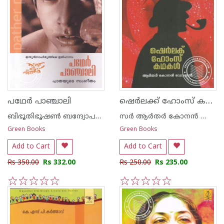
ഷെര്‍ലക്ക് ഹോംസ് കഥകള്‍
പഥേര്‍ പാഞ്ചാലി
ബിഭൂതിഭൂഷണ്‍ ബന്ദ്യോപദ്ധ്യായ
സര്‍ ആര്‍തര്‍ കോനന്‍ ഡോയല്‍
Green Books
Green Books
Add to Cart
Add to Cart
Rs 350.00
Rs 332.00
Rs 250.00
Rs 235.00
1
2
3
4
5
1
2
3
4
5