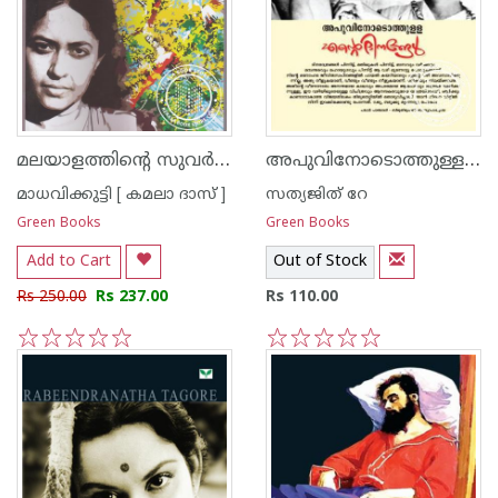
മലയാളത്തിന്റെ സുവര്‍ണ്ണ കഥകള്‍ - മാധവിക്കുട്ടി
അപുവിനോടൊത്തുള്ള എന്റെ ദിനങ്ങള്‍
മാധവിക്കുട്ടി [ കമലാ ദാസ് ]
സത്യജിത് റേ
Green Books
Green Books
Add to Cart
Out of Stock
Rs 250.00
Rs 237.00
Rs 110.00
1
2
3
4
5
1
2
3
4
5