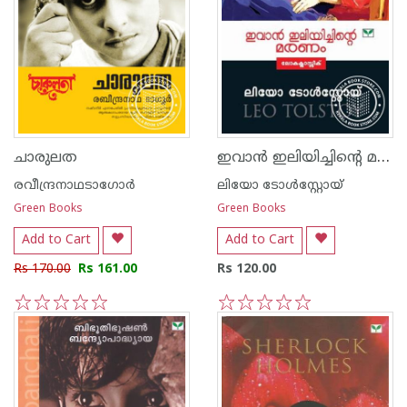
ഇവാ‌ന്‍ ഇലിയിച്ചിന്റെ മരണം
ചാരുലത
രവീന്ദ്രനാഥടാഗോര്‍
ലിയോ ടോള്‍സ്റ്റോയ്
Green Books
Green Books
Add to Cart
Add to Cart
Rs 170.00
Rs 161.00
Rs 120.00
1
2
3
4
5
1
2
3
4
5