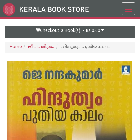
Toggl
Go
navig
to
Home
Page
Checkout 0
Book(s), -
Rs 0.00
Home
ജീവചരിത്രം
ഹിന്ദുത്വം പുതിയകാലം