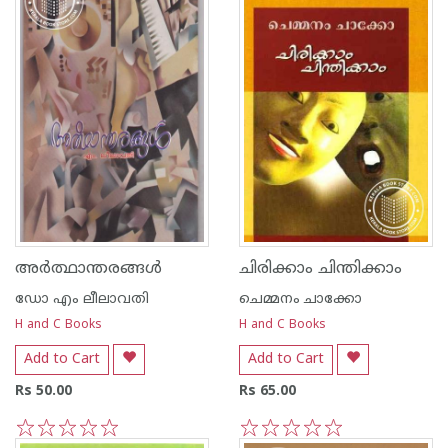
അര്‍ത്ഥാന്തരങ്ങള്‍
ചിരിക്കാം ചിന്തിക്കാം
ഡോ എം ലീലാവതി
ചെമ്മനം ചാക്കോ
H and C Books
H and C Books
Add to Cart
Add to Cart
Rs 50.00
Rs 65.00
1
2
3
4
5
1
2
3
4
5