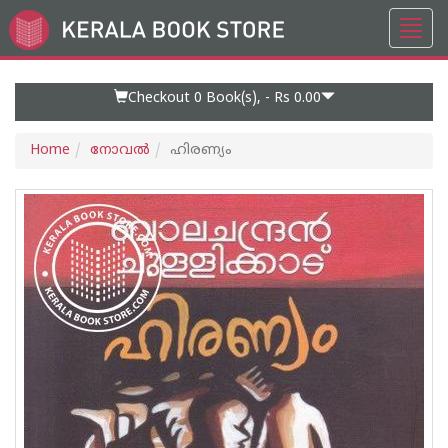
Toggl
Go
navig
to
Home
Page
Checkout 0
Book(s), -
Rs 0.00
Home
നോവല്‍
ഹിരണ്യം