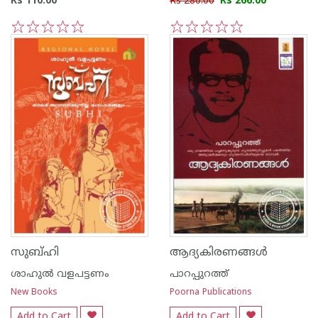
Rs 110.00
Rs 280.00
Rs 266.00
1
2
3
4
5
1
2
3
4
5
സുബ്‌ഹി
ആദ്യകിരണങ്ങള്‍
ശാഹുല്‍ വളപട്ടണം
പാറപ്പുറത്ത്‌
New Books
Poorna Publications
Add to Cart
Add to Cart