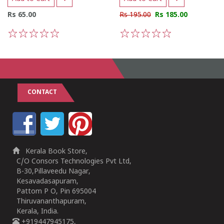
Rs 65.00
Rs 195.00
Rs 185.00
1
2
3
4
5
1
2
3
4
5
CONTACT
Kerala Book Store,
C/O Consors Technologies Pvt Ltd,
B-30,Pillaveedu Nagar,
Kesavadasapuram,
Pattom P O, Pin 695004
Thiruvananthapuram,
Kerala, India.
+919447945175,