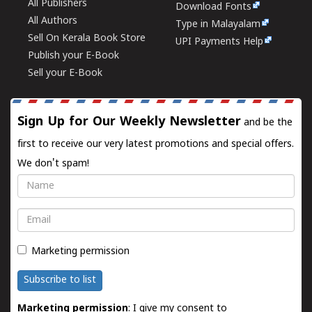
All Publishers
Download Fonts
All Authors
Type in Malayalam
Sell On Kerala Book Store
UPI Payments Help
Publish your E-Book
Sell your E-Book
Sign Up for Our Weekly Newsletter
and be the
first to receive our very latest promotions and special offers.
We don't spam!
Name
Email
Marketing permission
Subscribe to list
Marketing permission
: I give my consent to