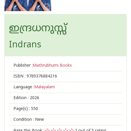
ഇന്ദ്രധനുസ്സ്‌
Indrans
Publisher :
Mathrubhumi Books
ISBN :
9789376884216
Language :
Malayalam
Edition :
2026
Page(s) :
550
Condition : New
Rate this Book :
2
out of 5 rating,