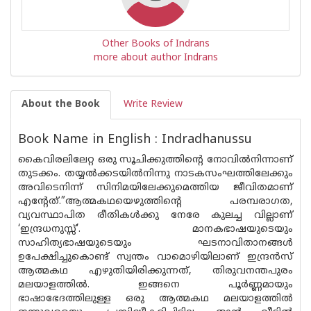
Other Books of Indrans
more about author Indrans
About the Book
Write Review
Book Name in English : Indradhanussu
കൈവിരലിലേറ്റ ഒരു സൂചിക്കുത്തിന്റെ നോവില്‍നിന്നാണ്
തുടക്കം. തയ്യല്‍ക്കടയില്‍നിന്നു നാടകസംഘത്തിലേക്കും
അവിടെനിന്ന് സിനിമയിലേക്കുമെത്തിയ ജീവിതമാണ്
എന്റേത്.”ആത്മകഥയെഴുത്തിന്റെ പരമ്പരാഗത,
വ്യവസ്ഥാപിത രീതികള്‍ക്കു നേരേ കുലച്ച വില്ലാണ്
‘ഇന്ദ്രധനുസ്സ്’. മാനകഭാഷയുടെയും
സാഹിത്യഭാഷയുടെയും ഘടനാവിതാനങ്ങള്‍
ഉപേക്ഷിച്ചുകൊണ്ട് സ്വന്തം വാമൊഴിയിലാണ് ഇന്ദ്രന്‍സ്
ആത്മകഥ എഴുതിയിരിക്കുന്നത്, തിരുവനന്തപുരം
മലയാളത്തില്‍. ഇങ്ങനെ പൂര്‍ണ്ണമായും
ഭാഷാഭേദത്തിലുള്ള ഒരു ആത്മകഥ മലയാളത്തില്‍