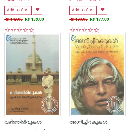
BookBerry India
Mathrubhumi Books
Add to Cart
Add to Cart
Rs 149.00
Rs 139.00
Rs 190.00
Rs 177.00
1
2
3
4
5
1
2
3
4
5
വഴിത്തിരിവുകള്‍
അഗ്നിച്ചിറകുകള്‍