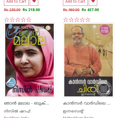
Add to Cart
Add to Cart
Rs 230.00
Rs 218.00
Rs 460.00
Rs 437.00
1
2
3
4
5
1
2
3
4
5
ഞാ‌ന്‍ മലാല - ബുക്‍ബെറി എഡിഷന്‍ -
കാന്‍സര്‍ വാര്‍ഡിലെ ചിരി
നിസില്‍ ഷറഫ്
ഇന്നസെന്റ്‌