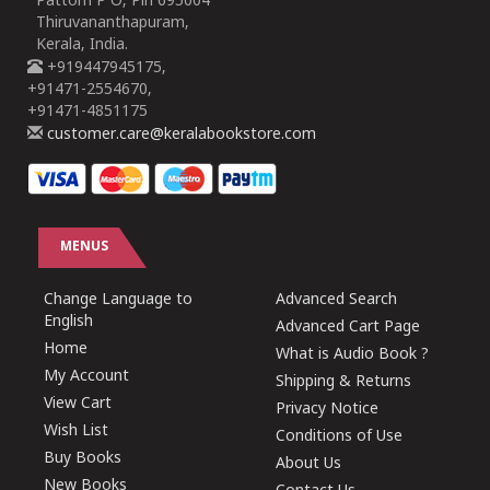
Pattom P O, Pin 695004
Thiruvananthapuram,
Kerala, India.
+919447945175,
+91471-2554670,
+91471-4851175
customer.care@keralabookstore.com
MENUS
Change Language to
Advanced Search
English
Advanced Cart Page
Home
What is Audio Book ?
My Account
Shipping & Returns
View Cart
Privacy Notice
Wish List
Conditions of Use
Buy Books
About Us
New Books