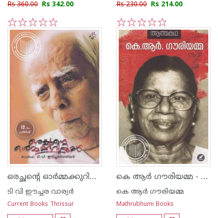
Rs 360.00
Rs 342.00
Rs 230.00
Rs 214.00
1
2
3
4
5
1
2
3
4
5
ഒരച്ഛന്റെ ഓര്‍മ്മക്കുറിപ്പുകള്‍
കെ ആര്‍ ഗൗരിയമ്മ - ആത്മകഥ
ടി വി ഈച്ചര വാര്യര്‍
കെ ആര്‍ ഗൗരിയമ്മ
Current Books Thrissur
Mathrubhumi Books