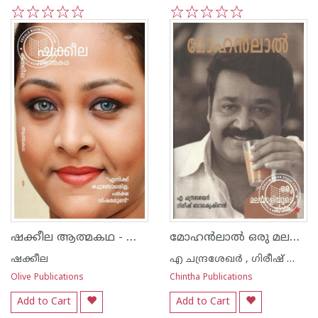
1
2
3
4
5
1
2
3
4
5
ഷക്കീല ആത്മകഥ - ഷക്കീല
മോഹ‌ന്‍ലാല്‍ ഒരു മലയാളിയുടെ ജീവിതം
ഷക്കീല
എ ചന്ദ്രശേഖര്‍ , ഗിരീഷ് ബാലകൃഷ്ണന്‍
Olive Publications
Chintha Publications
Add to Cart
Add to Cart