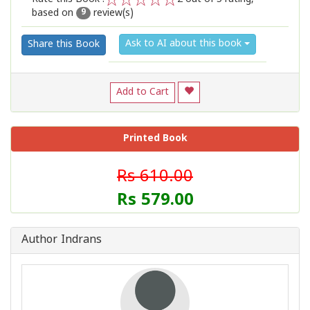
based on
review(s)
1
2
3
4
5
9
Ask to AI about this book
Share this Book
Add to Cart
Printed Book
Rs 610.00
Rs 579.00
Author Indrans